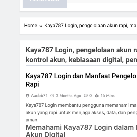
Home
Kaya787 Login, pengelolaan akun rapi, m
Kaya787 Login, pengelolaan akun 
kontrol akun, kebiasaan digital, 
Kaya787 Login dan Manfaat Pengelo
Rapi
Aacbb71
2 Months Ago
0
16 Mins
Kaya787 Login membantu pengguna memahami man
akun yang rapi untuk menjaga akses, data, dan peng
aman.
Memahami Kaya787 Login dalam 
Akun Digital