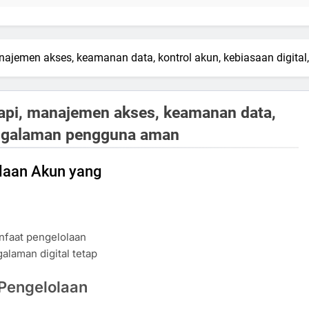
anajemen akses, keamanan data, kontrol akun, kebiasaan digi
rapi, manajemen akses, keamanan data,
pengalaman pengguna aman
laan Akun yang
faat pengelolaan
alaman digital tetap
Pengelolaan