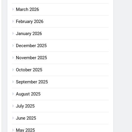
March 2026
February 2026
January 2026
December 2025
November 2025
October 2025
September 2025
August 2025
July 2025
June 2025
May 2025