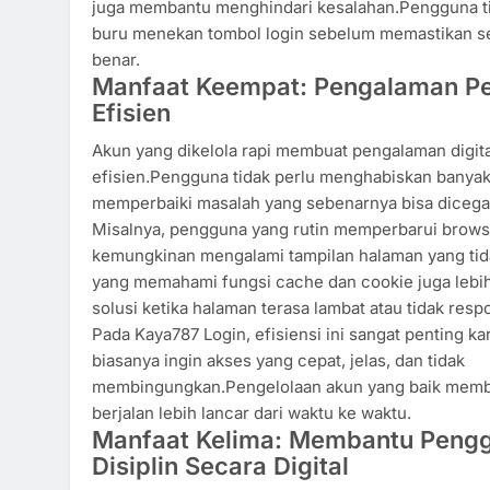
juga membantu menghindari kesalahan.Pengguna ti
buru menekan tombol login sebelum memastikan s
benar.
Manfaat Keempat: Pengalaman P
Efisien
Akun yang dikelola rapi membuat pengalaman digita
efisien.Pengguna tidak perlu menghabiskan banyak
memperbaiki masalah yang sebenarnya bisa dicegah
Misalnya, pengguna yang rutin memperbarui browse
kemungkinan mengalami tampilan halaman yang ti
yang memahami fungsi cache dan cookie juga leb
solusi ketika halaman terasa lambat atau tidak respo
Pada Kaya787 Login, efisiensi ini sangat penting 
biasanya ingin akses yang cepat, jelas, dan tidak
membingungkan.Pengelolaan akun yang baik memb
berjalan lebih lancar dari waktu ke waktu.
Manfaat Kelima: Membantu Pengg
Disiplin Secara Digital