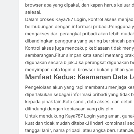
browser apa yang dipakai, dan kapan harus keluar d
selesai.
Dalam proses Kaya787 Login, kontrol akses menjad
berhubungan dengan informasi pribadi.Pengguna y
mengakses dari perangkat pribadi akan lebih mud
dibandingkan pengguna yang sering berpindah pera
Kontrol akses juga mencakup kebiasaan tidak meny
sembarangan.Fitur simpan kata sandi memang prakti
digunakan secara bijak.Jika perangkat digunakan b
menyimpan data login di browser bukan pilihan yang
Manfaat Kedua: Keamanan Data L
Pengelolaan akun yang rapi membantu menjaga ke
diperlakukan sebagai informasi pribadi yang tidak 
kepada pihak lain.Kata sandi, data akses, dan detail 
dilindungi dengan kebiasaan yang disiplin.
Untuk mendukung Kaya787 Login yang aman, gunak
kuat dan tidak mudah ditebak.Hindari kombinasi se
tanggal lahir, nama pribadi, atau angka berurutan.G