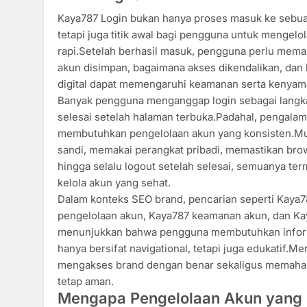
Kaya787 Login bukan hanya proses masuk ke sebuah 
tetapi juga titik awal bagi pengguna untuk mengelo
rapi.Setelah berhasil masuk, pengguna perlu mem
akun disimpan, bagaimana akses dikendalikan, dan
digital dapat memengaruhi keamanan serta kenya
Banyak pengguna menganggap login sebagai langka
selesai setelah halaman terbuka.Padahal, pengalama
membutuhkan pengelolaan akun yang konsisten.Mul
sandi, memakai perangkat pribadi, memastikan brow
hingga selalu logout setelah selesai, semuanya ter
kelola akun yang sehat.
Dalam konteks SEO brand, pencarian seperti Kaya7
pengelolaan akun, Kaya787 keamanan akun, dan Ka
menunjukkan bahwa pengguna membutuhkan infor
hanya bersifat navigational, tetapi juga edukatif.Me
mengakses brand dengan benar sekaligus memaha
tetap aman.
Mengapa Pengelolaan Akun yang R