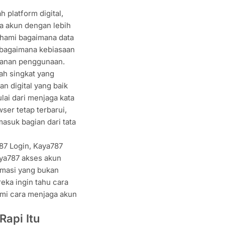
platform digital,
la akun dengan lebih
ahami bagaimana data
 bagaimana kebiasaan
manan penggunaan.
h singkat yang
n digital yang baik
ai dari menjaga kata
ser tetap terbarui,
masuk bagian dari tata
87 Login, Kaya787
ya787 akses akun
masi yang bukan
reka ingin tahu cara
mi cara menjaga akun
api Itu