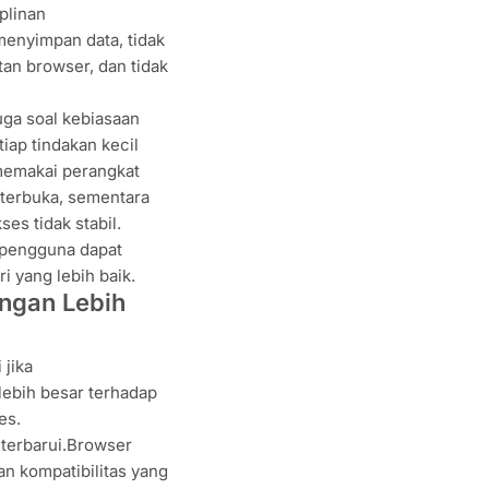
plinan
menyimpan data, tidak
an browser, dan tidak
juga soal kebiasaan
iap tindakan kecil
memakai perangkat
 terbuka, sementara
s tidak stabil.
 pengguna dapat
i yang lebih baik.
ngan Lebih
 jika
ebih besar terhadap
es.
terbarui.Browser
n kompatibilitas yang