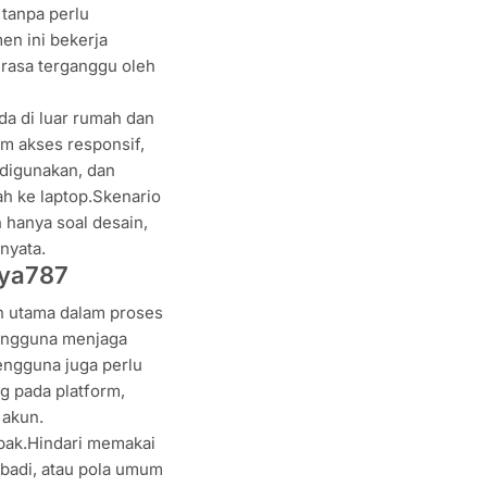
a tanpa perlu
en ini bekerja
rasa terganggu oleh
a di luar rumah dan
m akses responsif,
 digunakan, dan
h ke laptop.Skenario
 hanya soal desain,
nyata.
aya787
n utama dalam proses
pengguna menjaga
engguna juga perlu
 pada platform,
 akun.
ebak.Hindari memakai
ibadi, atau pola umum