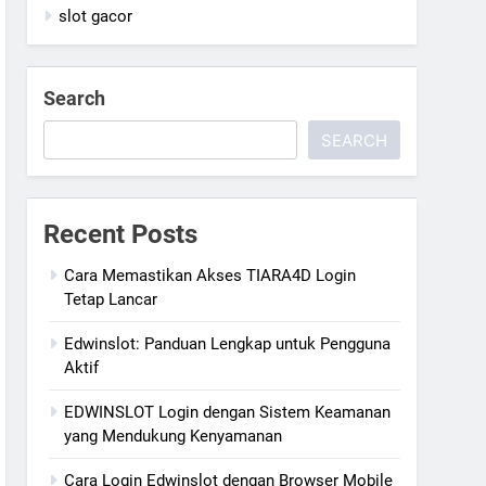
slot gacor
Search
SEARCH
Recent Posts
Cara Memastikan Akses TIARA4D Login
Tetap Lancar
Edwinslot: Panduan Lengkap untuk Pengguna
Aktif
EDWINSLOT Login dengan Sistem Keamanan
yang Mendukung Kenyamanan
Cara Login Edwinslot dengan Browser Mobile