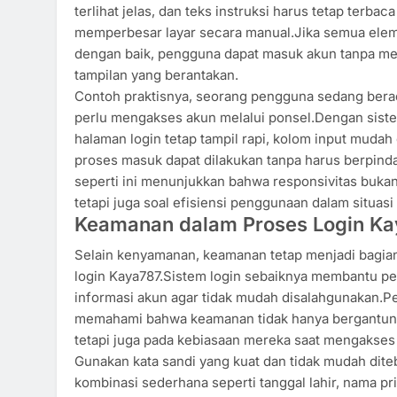
terlihat jelas, dan teks instruksi harus tetap terbac
memperbesar layar secara manual.Jika semua elem
dengan baik, pengguna dapat masuk akun tanpa me
tampilan yang berantakan.
Contoh praktisnya, seorang pengguna sedang berad
perlu mengakses akun melalui ponsel.Dengan siste
halaman login tetap tampil rapi, kolom input mudah
proses masuk dapat dilakukan tanpa harus berpinda
seperti ini menunjukkan bahwa responsivitas bukan
tetapi juga soal efisiensi penggunaan dalam situasi 
Keamanan dalam Proses Login K
Selain kenyamanan, keamanan tetap menjadi bagia
login Kaya787.Sistem login sebaiknya membantu 
informasi akun agar tidak mudah disalahgunakan.P
memahami bahwa keamanan tidak hanya bergantung
tetapi juga pada kebiasaan mereka saat mengakses
Gunakan kata sandi yang kuat dan tidak mudah dit
kombinasi sederhana seperti tanggal lahir, nama pr