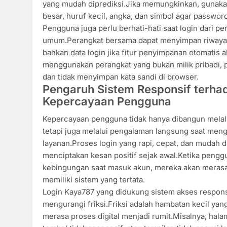
yang mudah diprediksi.Jika memungkinkan, gunaka
besar, huruf kecil, angka, dan simbol agar password 
Pengguna juga perlu berhati-hati saat login dari pe
umum.Perangkat bersama dapat menyimpan riwayat
bahkan data login jika fitur penyimpanan otomatis a
menggunakan perangkat yang bukan milik pribadi, p
dan tidak menyimpan kata sandi di browser.
Pengaruh Sistem Responsif terha
Kepercayaan Pengguna
Kepercayaan pengguna tidak hanya dibangun melalu
tetapi juga melalui pengalaman langsung saat me
layanan.Proses login yang rapi, cepat, dan mudah 
menciptakan kesan positif sejak awal.Ketika pengg
kebingungan saat masuk akun, mereka akan meras
memiliki sistem yang tertata.
Login Kaya787 yang didukung sistem akses respon
mengurangi friksi.Friksi adalah hambatan kecil y
merasa proses digital menjadi rumit.Misalnya, halam