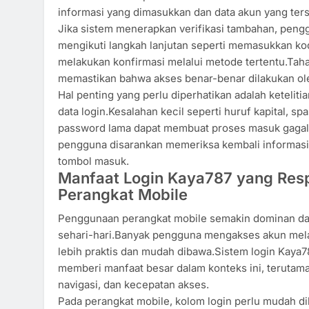
informasi yang dimasukkan dan data akun yang ter
Jika sistem menerapkan verifikasi tambahan, peng
mengikuti langkah lanjutan seperti memasukkan k
melakukan konfirmasi melalui metode tertentu.Taha
memastikan bahwa akses benar-benar dilakukan ole
Hal penting yang perlu diperhatikan adalah ketelit
data login.Kesalahan kecil seperti huruf kapital, sp
password lama dapat membuat proses masuk gagal.
pengguna disarankan memeriksa kembali informas
tombol masuk.
Manfaat Login Kaya787 yang Resp
Perangkat Mobile
Penggunaan perangkat mobile semakin dominan dala
sehari-hari.Banyak pengguna mengakses akun mela
lebih praktis dan mudah dibawa.Sistem login Kaya7
memberi manfaat besar dalam konteks ini, terutama 
navigasi, dan kecepatan akses.
Pada perangkat mobile, kolom login perlu mudah di