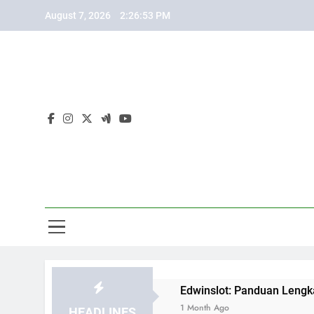
Skip
August 7, 2026
2:26:54 PM
to
content
Cul
Dapatkan K
in Tetap Lancar
Edwinslot: Panduan Lengkap untuk Pen
1 Month Ago
HEADLINES