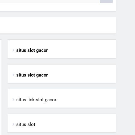
situs slot gacor
situs slot gacor
situs link slot gacor
situs slot