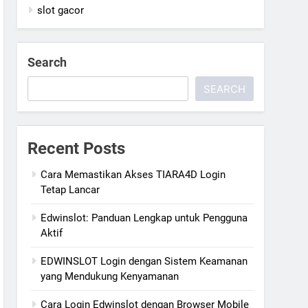
slot gacor
Search
SEARCH
Recent Posts
Cara Memastikan Akses TIARA4D Login
Tetap Lancar
Edwinslot: Panduan Lengkap untuk Pengguna
Aktif
EDWINSLOT Login dengan Sistem Keamanan
yang Mendukung Kenyamanan
Cara Login Edwinslot dengan Browser Mobile