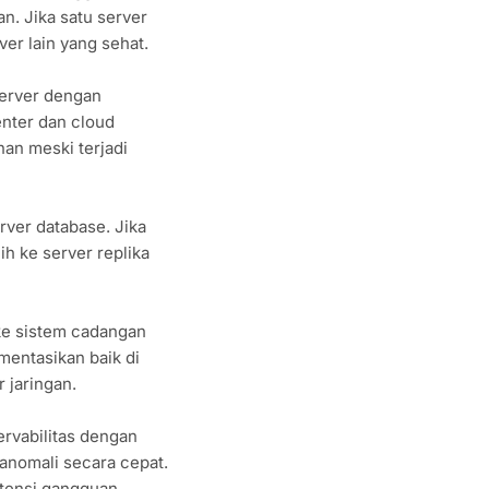
n. Jika satu server
ver lain yang sehat.
erver dengan
enter dan cloud
an meski terjadi
rver database. Jika
h ke server replika
ke sistem cadangan
mentasikan baik di
r jaringan.
rvabilitas dengan
anomali secara cepat.
otensi gangguan.