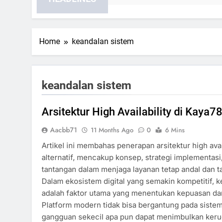
Home
keandalan sistem
keandalan sistem
Arsitektur High Availability di Kaya78
Aacbb71
11 Months Ago
0
6 Mins
Artikel ini membahas penerapan arsitektur high avai
alternatif, mencakup konsep, strategi implementasi
tantangan dalam menjaga layanan tetap andal dan 
Dalam ekosistem digital yang semakin kompetitif, 
adalah faktor utama yang menentukan kepuasan dan
Platform modern tidak bisa bergantung pada sistem
gangguan sekecil apa pun dapat menimbulkan kerug