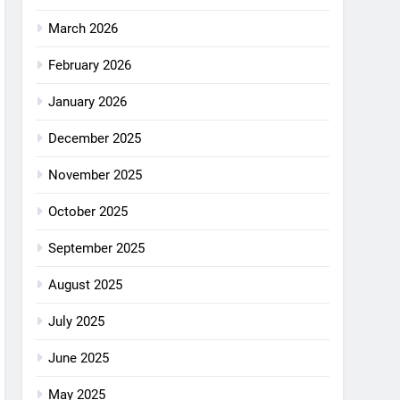
March 2026
February 2026
January 2026
December 2025
November 2025
October 2025
September 2025
August 2025
July 2025
June 2025
May 2025