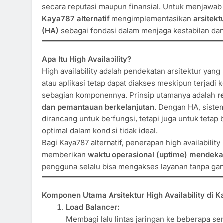
secara reputasi maupun finansial. Untuk menjawab 
Kaya787 alternatif
mengimplementasikan
arsitekt
(HA)
sebagai fondasi dalam menjaga kestabilan dan 
Apa Itu High Availability?
High availability adalah pendekatan arsitektur yan
atau aplikasi tetap dapat diakses meskipun terjadi
sebagian komponennya. Prinsip utamanya adalah
r
dan pemantauan berkelanjutan
. Dengan HA, siste
dirancang untuk berfungsi, tetapi juga untuk tetap
optimal dalam kondisi tidak ideal.
Bagi Kaya787 alternatif, penerapan high availability
memberikan
waktu operasional (uptime) mendeka
pengguna selalu bisa mengakses layanan tanpa gan
Komponen Utama Arsitektur High Availability di K
Load Balancer:
Membagi lalu lintas jaringan ke beberapa se