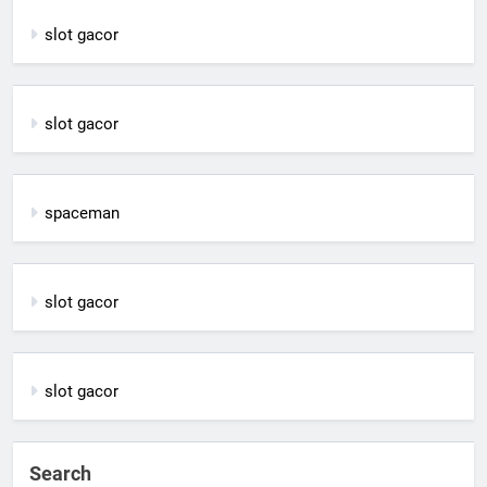
slot gacor
slot gacor
spaceman
slot gacor
slot gacor
Search