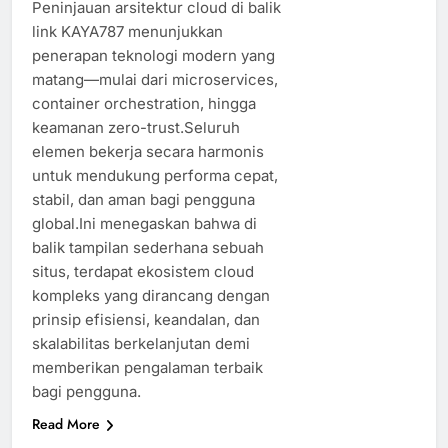
Peninjauan arsitektur cloud di balik
link KAYA787 menunjukkan
penerapan teknologi modern yang
matang—mulai dari microservices,
container orchestration, hingga
keamanan zero-trust.Seluruh
elemen bekerja secara harmonis
untuk mendukung performa cepat,
stabil, dan aman bagi pengguna
global.Ini menegaskan bahwa di
balik tampilan sederhana sebuah
situs, terdapat ekosistem cloud
kompleks yang dirancang dengan
prinsip efisiensi, keandalan, dan
skalabilitas berkelanjutan demi
memberikan pengalaman terbaik
bagi pengguna.
Read More