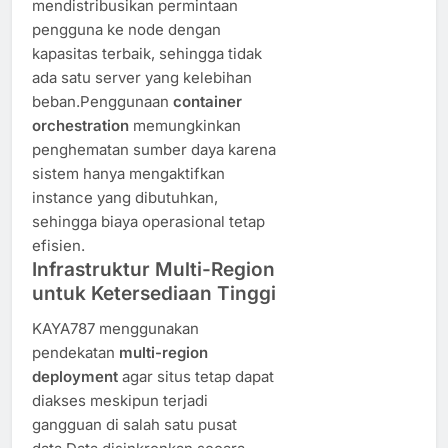
mendistribusikan permintaan
pengguna ke node dengan
kapasitas terbaik, sehingga tidak
ada satu server yang kelebihan
beban.Penggunaan
container
orchestration
memungkinkan
penghematan sumber daya karena
sistem hanya mengaktifkan
instance yang dibutuhkan,
sehingga biaya operasional tetap
efisien.
Infrastruktur Multi-Region
untuk Ketersediaan Tinggi
KAYA787 menggunakan
pendekatan
multi-region
deployment
agar situs tetap dapat
diakses meskipun terjadi
gangguan di salah satu pusat