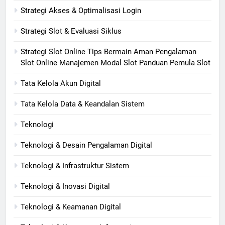
Strategi Akses & Optimalisasi Login
Strategi Slot & Evaluasi Siklus
Strategi Slot Online Tips Bermain Aman Pengalaman
Slot Online Manajemen Modal Slot Panduan Pemula Slot
Tata Kelola Akun Digital
Tata Kelola Data & Keandalan Sistem
Teknologi
Teknologi & Desain Pengalaman Digital
Teknologi & Infrastruktur Sistem
Teknologi & Inovasi Digital
Teknologi & Keamanan Digital