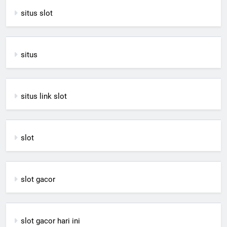
situs slot
situs
situs link slot
slot
slot gacor
slot gacor hari ini