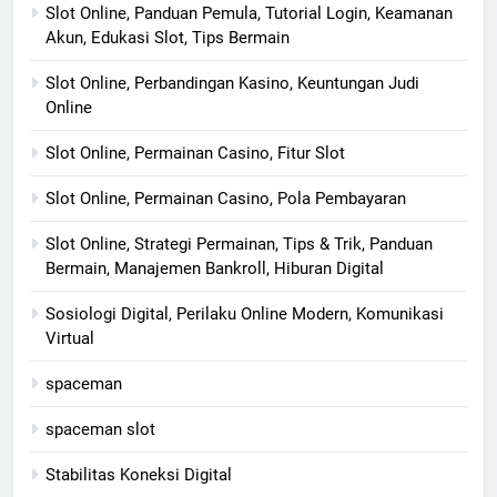
Slot Online, Panduan Pemula, Tutorial Login, Keamanan
Akun, Edukasi Slot, Tips Bermain
Slot Online, Perbandingan Kasino, Keuntungan Judi
Online
Slot Online, Permainan Casino, Fitur Slot
Slot Online, Permainan Casino, Pola Pembayaran
Slot Online, Strategi Permainan, Tips & Trik, Panduan
Bermain, Manajemen Bankroll, Hiburan Digital
Sosiologi Digital, Perilaku Online Modern, Komunikasi
Virtual
spaceman
spaceman slot
Stabilitas Koneksi Digital