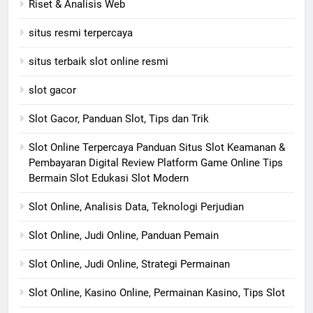
Riset & Analisis Web
situs resmi terpercaya
situs terbaik slot online resmi
slot gacor
Slot Gacor, Panduan Slot, Tips dan Trik
Slot Online Terpercaya Panduan Situs Slot Keamanan &
Pembayaran Digital Review Platform Game Online Tips
Bermain Slot Edukasi Slot Modern
Slot Online, Analisis Data, Teknologi Perjudian
Slot Online, Judi Online, Panduan Pemain
Slot Online, Judi Online, Strategi Permainan
Slot Online, Kasino Online, Permainan Kasino, Tips Slot