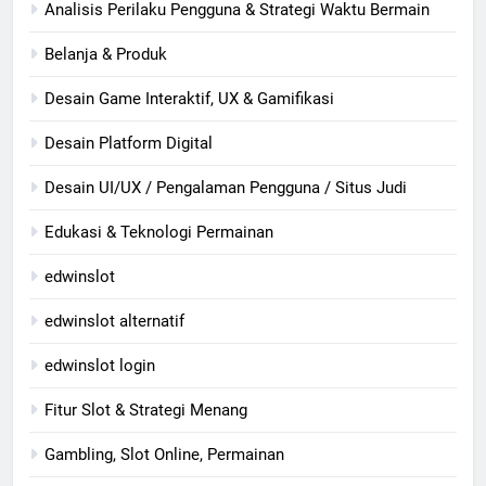
Analisis Perilaku Pengguna & Strategi Waktu Bermain
Belanja & Produk
Desain Game Interaktif, UX & Gamifikasi
Desain Platform Digital
Desain UI/UX / Pengalaman Pengguna / Situs Judi
Edukasi & Teknologi Permainan
edwinslot
edwinslot alternatif
edwinslot login
Fitur Slot & Strategi Menang
Gambling, Slot Online, Permainan