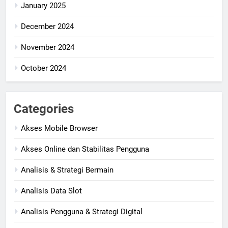
January 2025
December 2024
November 2024
October 2024
Categories
Akses Mobile Browser
Akses Online dan Stabilitas Pengguna
Analisis & Strategi Bermain
Analisis Data Slot
Analisis Pengguna & Strategi Digital