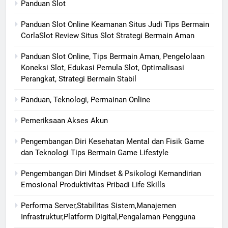
Panduan Slot
Panduan Slot Online Keamanan Situs Judi Tips Bermain
CorlaSlot Review Situs Slot Strategi Bermain Aman
Panduan Slot Online, Tips Bermain Aman, Pengelolaan
Koneksi Slot, Edukasi Pemula Slot, Optimalisasi
Perangkat, Strategi Bermain Stabil
Panduan, Teknologi, Permainan Online
Pemeriksaan Akses Akun
Pengembangan Diri Kesehatan Mental dan Fisik Game
dan Teknologi Tips Bermain Game Lifestyle
Pengembangan Diri Mindset & Psikologi Kemandirian
Emosional Produktivitas Pribadi Life Skills
Performa Server,Stabilitas Sistem,Manajemen
Infrastruktur,Platform Digital,Pengalaman Pengguna