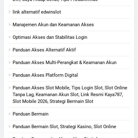
link alternatif edwinslot
Manajemen Akun dan Keamanan Akses
Optimasi Akses dan Stabilitas Login
Panduan Akses Alternatif Aktif
Panduan Akses Multi-Perangkat & Keamanan Akun
Panduan Akses Platform Digital
Panduan Akses Slot Mobile, Tips Login Slot, Slot Online
Tanpa Lag, Keamanan Akun Slot, Link Resmi Kaya787,
Slot Mobile 2026, Strategi Bermain Slot
Panduan Bermain
Panduan Bermain Slot, Strategi Kasino, Slot Online