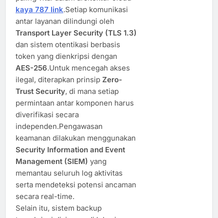
kaya 787 link
.Setiap komunikasi
antar layanan dilindungi oleh
Transport Layer Security (TLS 1.3)
dan sistem otentikasi berbasis
token yang dienkripsi dengan
AES-256
.Untuk mencegah akses
ilegal, diterapkan prinsip
Zero-
Trust Security
, di mana setiap
permintaan antar komponen harus
diverifikasi secara
independen.Pengawasan
keamanan dilakukan menggunakan
Security Information and Event
Management (SIEM)
yang
memantau seluruh log aktivitas
serta mendeteksi potensi ancaman
secara real-time.
Selain itu, sistem backup