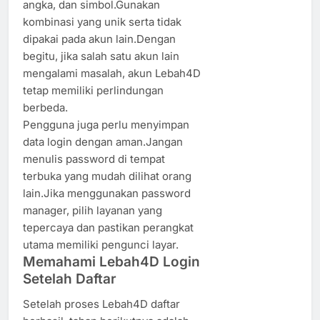
angka, dan simbol.Gunakan
kombinasi yang unik serta tidak
dipakai pada akun lain.Dengan
begitu, jika salah satu akun lain
mengalami masalah, akun Lebah4D
tetap memiliki perlindungan
berbeda.
Pengguna juga perlu menyimpan
data login dengan aman.Jangan
menulis password di tempat
terbuka yang mudah dilihat orang
lain.Jika menggunakan password
manager, pilih layanan yang
tepercaya dan pastikan perangkat
utama memiliki pengunci layar.
Memahami Lebah4D Login
Setelah Daftar
Setelah proses Lebah4D daftar