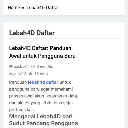
Home
Lebah4D Daftar
Lebah4D Daftar
Lebah4D Daftar: Panduan
Awal untuk Pengguna Baru
aacbb71
3 months
ago
0
16 mins
Panduan
lebah4d daftar
untuk
pengguna baru agar memahami
proses awal akun, keamanan data,
dan akses yang lebih jelas sejak
pertama kali.
Mengenal Lebah4D dari
Sudut Pandang Pengguna