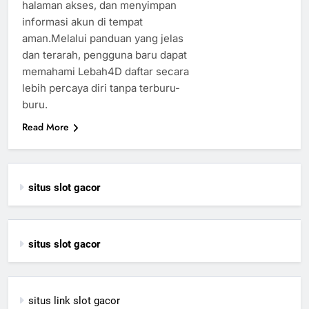
halaman akses, dan menyimpan
informasi akun di tempat
aman.Melalui panduan yang jelas
dan terarah, pengguna baru dapat
memahami Lebah4D daftar secara
lebih percaya diri tanpa terburu-
buru.
Read More
situs slot gacor
situs slot gacor
situs link slot gacor