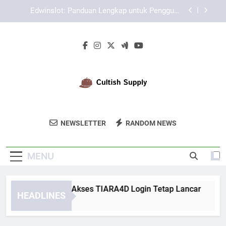
Skip
EDWINSLOT Login dengan Sistem Keamanan
to
yang Mendukung Kenyamanan
content
Cara Login Edwinslot dengan Browser Mobile
yang Praktis, Aman, dan Mudah Dipahami
Cara Memastikan Akses TIARA4D Login Tetap
Lancar
Edwinslot: Panduan Lengkap untuk Pengguna
Aktif
EDWINSLOT Login dengan Sistem Keamanan
yang Mendukung Kenyamanan
Cultish Supply
Dapatkan Koleksi Streetwear Keren Di
Cara Login Edwinslot dengan Browser Mobile
NEWSLETTER
RANDOM NEWS
yang Praktis, Aman, dan Mudah Dipahami
Cultish Supply.
MENU
ra Memastikan Akses TIARA4D Login Tetap Lancar
Edw
HEADLINES
Weeks Ago
1 Mo