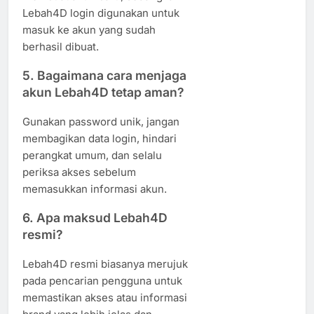
Lebah4D login digunakan untuk
masuk ke akun yang sudah
berhasil dibuat.
5. Bagaimana cara menjaga
akun Lebah4D tetap aman?
Gunakan password unik, jangan
membagikan data login, hindari
perangkat umum, dan selalu
periksa akses sebelum
memasukkan informasi akun.
6. Apa maksud Lebah4D
resmi?
Lebah4D resmi biasanya merujuk
pada pencarian pengguna untuk
memastikan akses atau informasi