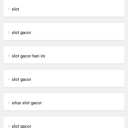
slot
slot gacor
slot gacor hari ini
slot gacor
situs slot gacor
slot gacor