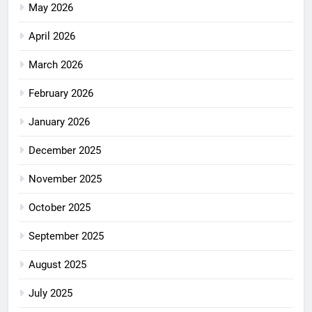
May 2026
April 2026
March 2026
February 2026
January 2026
December 2025
November 2025
October 2025
September 2025
August 2025
July 2025