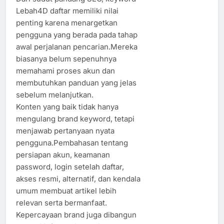
Lebah4D daftar memiliki nilai
penting karena menargetkan
pengguna yang berada pada tahap
awal perjalanan pencarian.Mereka
biasanya belum sepenuhnya
memahami proses akun dan
membutuhkan panduan yang jelas
sebelum melanjutkan.
Konten yang baik tidak hanya
mengulang brand keyword, tetapi
menjawab pertanyaan nyata
pengguna.Pembahasan tentang
persiapan akun, keamanan
password, login setelah daftar,
akses resmi, alternatif, dan kendala
umum membuat artikel lebih
relevan serta bermanfaat.
Kepercayaan brand juga dibangun