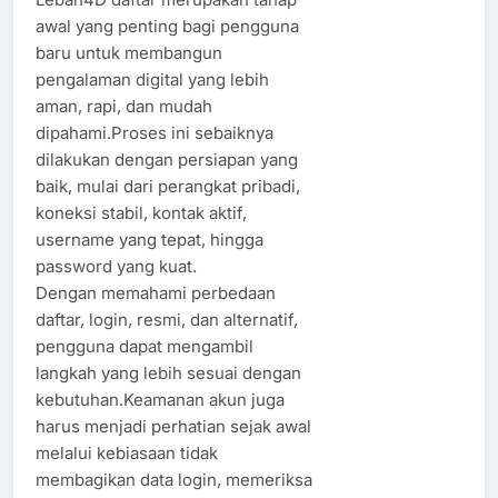
awal yang penting bagi pengguna
baru untuk membangun
pengalaman digital yang lebih
aman, rapi, dan mudah
dipahami.Proses ini sebaiknya
dilakukan dengan persiapan yang
baik, mulai dari perangkat pribadi,
koneksi stabil, kontak aktif,
username yang tepat, hingga
password yang kuat.
Dengan memahami perbedaan
daftar, login, resmi, dan alternatif,
pengguna dapat mengambil
langkah yang lebih sesuai dengan
kebutuhan.Keamanan akun juga
harus menjadi perhatian sejak awal
melalui kebiasaan tidak
membagikan data login, memeriksa