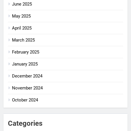
June 2025
May 2025
April 2025
March 2025
February 2025
January 2025
December 2024
November 2024
October 2024
Categories