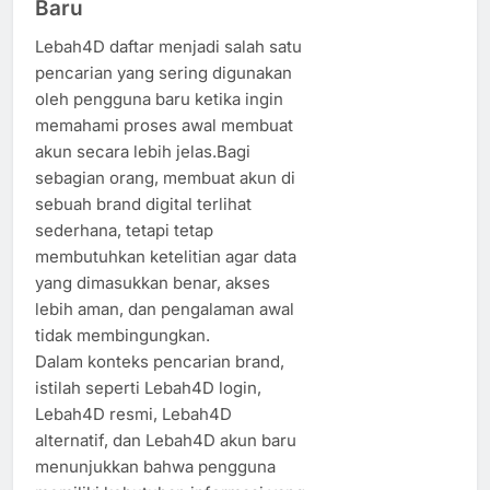
Baru
Lebah4D daftar menjadi salah satu
pencarian yang sering digunakan
oleh pengguna baru ketika ingin
memahami proses awal membuat
akun secara lebih jelas.Bagi
sebagian orang, membuat akun di
sebuah brand digital terlihat
sederhana, tetapi tetap
membutuhkan ketelitian agar data
yang dimasukkan benar, akses
lebih aman, dan pengalaman awal
tidak membingungkan.
Dalam konteks pencarian brand,
istilah seperti Lebah4D login,
Lebah4D resmi, Lebah4D
alternatif, dan Lebah4D akun baru
menunjukkan bahwa pengguna