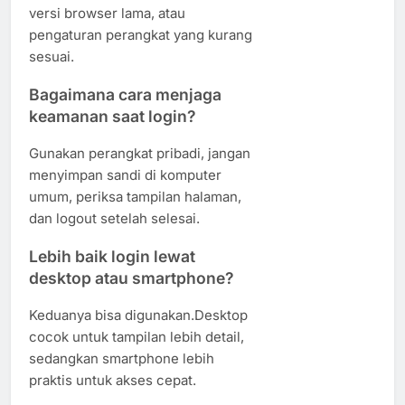
versi browser lama, atau
pengaturan perangkat yang kurang
sesuai.
Bagaimana cara menjaga
keamanan saat login?
Gunakan perangkat pribadi, jangan
menyimpan sandi di komputer
umum, periksa tampilan halaman,
dan logout setelah selesai.
Lebih baik login lewat
desktop atau smartphone?
Keduanya bisa digunakan.Desktop
cocok untuk tampilan lebih detail,
sedangkan smartphone lebih
praktis untuk akses cepat.