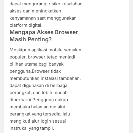
dapat mengurangi risiko kesalahan
akses dan meningkatkan
kenyamanan saat menggunakan
platform digital.
Mengapa Akses Browser
Masih Penting?
Meskipun aplikasi mobile semakin
populer, browser tetap menjadi
pilihan utama bagi banyak
pengguna.Browser tidak
membutuhkan instalasi tambahan,
dapat digunakan di berbagai
perangkat, dan lebih mudah
diperbarui.Pengguna cukup
membuka halaman melalui
perangkat yang tersedia, lalu
mengikuti alur login sesuai
instruksi yang tampil.