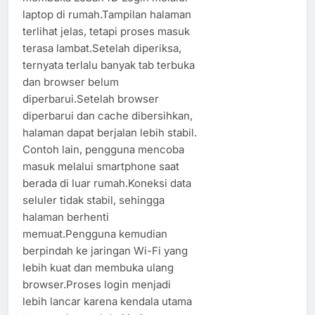
laptop di rumah.Tampilan halaman
terlihat jelas, tetapi proses masuk
terasa lambat.Setelah diperiksa,
ternyata terlalu banyak tab terbuka
dan browser belum
diperbarui.Setelah browser
diperbarui dan cache dibersihkan,
halaman dapat berjalan lebih stabil.
Contoh lain, pengguna mencoba
masuk melalui smartphone saat
berada di luar rumah.Koneksi data
seluler tidak stabil, sehingga
halaman berhenti
memuat.Pengguna kemudian
berpindah ke jaringan Wi-Fi yang
lebih kuat dan membuka ulang
browser.Proses login menjadi
lebih lancar karena kendala utama