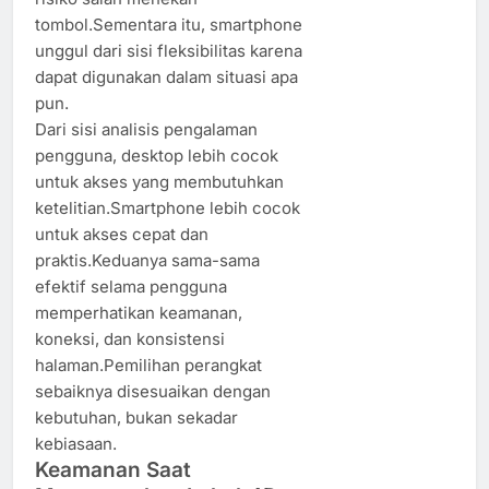
tombol.Sementara itu, smartphone
unggul dari sisi fleksibilitas karena
dapat digunakan dalam situasi apa
pun.
Dari sisi analisis pengalaman
pengguna, desktop lebih cocok
untuk akses yang membutuhkan
ketelitian.Smartphone lebih cocok
untuk akses cepat dan
praktis.Keduanya sama-sama
efektif selama pengguna
memperhatikan keamanan,
koneksi, dan konsistensi
halaman.Pemilihan perangkat
sebaiknya disesuaikan dengan
kebutuhan, bukan sekadar
kebiasaan.
Keamanan Saat