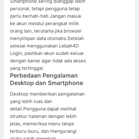
Smartphone sering dianggap lebih
personal, tetapi pengguna tetap
perlu berhati-hati.Jangan masuk
ke akun melalui perangkat milik
orang lain, terutama jika browser
menyimpan data otomatis.Setelah
selesai menggunakan Lebah4D
Login, pastikan akun sudah keluar
dengan benar agar tidak ada akses
yang tertinggal.
Perbedaan Pengalaman
Desktop dan Smartphone
Desktop memberikan pengalaman
yang lebih luas dan
detail.Pengguna dapat melihat
struktur halaman dengan lebih
jelas, memeriksa menu tanpa
terburu-buru, dan mengurangi
risiko salah menekan