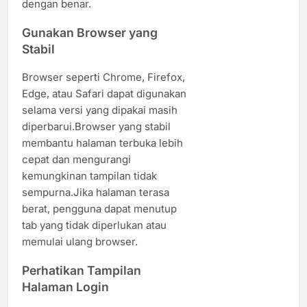
dengan benar.
Gunakan Browser yang
Stabil
Browser seperti Chrome, Firefox,
Edge, atau Safari dapat digunakan
selama versi yang dipakai masih
diperbarui.Browser yang stabil
membantu halaman terbuka lebih
cepat dan mengurangi
kemungkinan tampilan tidak
sempurna.Jika halaman terasa
berat, pengguna dapat menutup
tab yang tidak diperlukan atau
memulai ulang browser.
Perhatikan Tampilan
Halaman Login