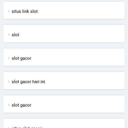
situs link slot
slot
slot gacor
slot gacor hari ini
slot gacor