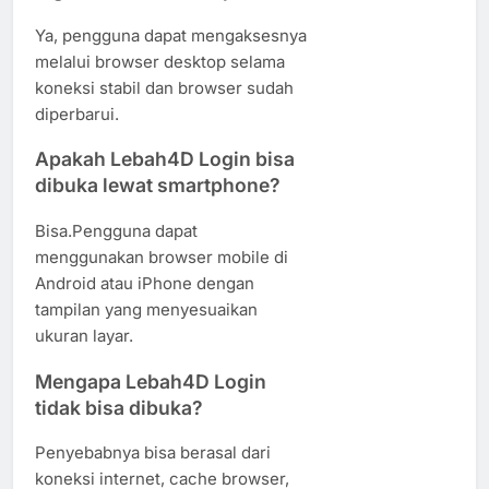
Ya, pengguna dapat mengaksesnya
melalui browser desktop selama
koneksi stabil dan browser sudah
diperbarui.
Apakah Lebah4D Login bisa
dibuka lewat smartphone?
Bisa.Pengguna dapat
menggunakan browser mobile di
Android atau iPhone dengan
tampilan yang menyesuaikan
ukuran layar.
Mengapa Lebah4D Login
tidak bisa dibuka?
Penyebabnya bisa berasal dari
koneksi internet, cache browser,