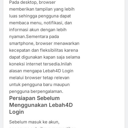
Pada desktop, browser
memberikan tampilan yang lebih
luas sehingga pengguna dapat
membaca menu, notifikasi, dan
informasi akun dengan lebih
nyaman.Sementara pada
smartphone, browser menawarkan
kecepatan dan fleksibilitas karena
dapat digunakan kapan saja selama
koneksi internet tersedia.Inilah
alasan mengapa Lebah4D Login
melalui browser tetap relevan
untuk pengguna baru maupun
pengguna berpengalaman.
Persiapan Sebelum
Menggunakan Lebah4D
Login
Sebelum masuk ke akun,