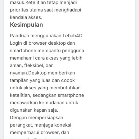
masuk.Ketelitian tetap menjadi
prioritas utama saat menghadapi
kendala akses.
Kesimpulan
Panduan menggunakan Lebah4D
Login di browser desktop dan
smartphone membantu pengguna
memahami cara akses yang lebih
aman, fleksibel, dan
nyaman.Desktop memberikan
tampilan yang luas dan cocok
untuk akses yang membutuhkan
ketelitian, sedangkan smartphone
menawarkan kemudahan untuk
digunakan kapan saja.
Dengan mempersiapkan
perangkat, menjaga koneksi,
memperbarui browser, dan