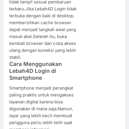
tidak tampil sesuai pembaruan
terbaru.Jika Lebah4D Login tidak
terbuka dengan baik di desktop,
membersihkan cache browser
dapat menjadi langkah awal yang
masuk akal.Setelah itu, buka
kembali browser dan coba akses
ulang dengan koneksi yang lebih
stabil.
Cara Menggunakan
Lebah4D Login di
Smartphone
Smartphone menjadi perangkat
paling praktis untuk mengakses
layanan digital karena bisa
digunakan di mana saja.Namun,
layar yang lebih kecil membuat
pengguna perlu lebih teliti saat