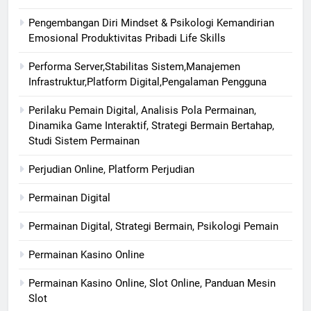
Pengembangan Diri Mindset & Psikologi Kemandirian
Emosional Produktivitas Pribadi Life Skills
Performa Server,Stabilitas Sistem,Manajemen
Infrastruktur,Platform Digital,Pengalaman Pengguna
Perilaku Pemain Digital, Analisis Pola Permainan,
Dinamika Game Interaktif, Strategi Bermain Bertahap,
Studi Sistem Permainan
Perjudian Online, Platform Perjudian
Permainan Digital
Permainan Digital, Strategi Bermain, Psikologi Pemain
Permainan Kasino Online
Permainan Kasino Online, Slot Online, Panduan Mesin
Slot