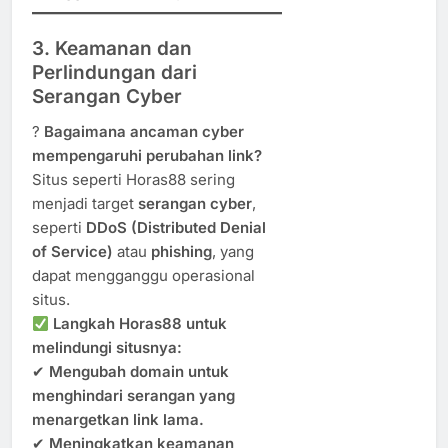
3. Keamanan dan
Perlindungan dari
Serangan Cyber
?
Bagaimana ancaman cyber
mempengaruhi perubahan link?
Situs seperti Horas88 sering
menjadi target
serangan cyber
,
seperti
DDoS (Distributed Denial
of Service)
atau
phishing
, yang
dapat mengganggu operasional
situs.
Langkah Horas88 untuk
melindungi situsnya:
✔
Mengubah domain untuk
menghindari serangan yang
menargetkan link lama.
✔
Meningkatkan keamanan