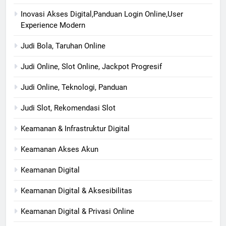
Inovasi Akses Digital,Panduan Login Online,User
Experience Modern
Judi Bola, Taruhan Online
Judi Online, Slot Online, Jackpot Progresif
Judi Online, Teknologi, Panduan
Judi Slot, Rekomendasi Slot
Keamanan & Infrastruktur Digital
Keamanan Akses Akun
Keamanan Digital
Keamanan Digital & Aksesibilitas
Keamanan Digital & Privasi Online