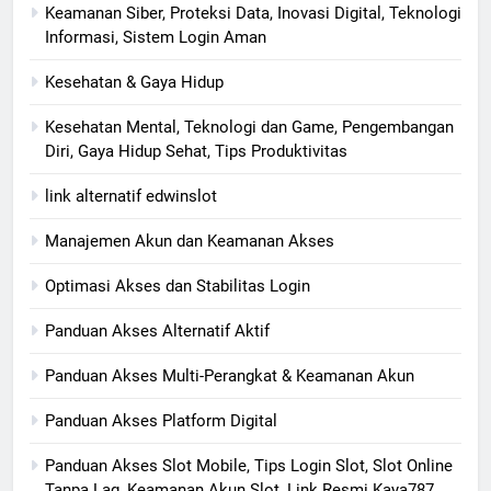
Keamanan Siber, Proteksi Data, Inovasi Digital, Teknologi
Informasi, Sistem Login Aman
Kesehatan & Gaya Hidup
Kesehatan Mental, Teknologi dan Game, Pengembangan
Diri, Gaya Hidup Sehat, Tips Produktivitas
link alternatif edwinslot
Manajemen Akun dan Keamanan Akses
Optimasi Akses dan Stabilitas Login
Panduan Akses Alternatif Aktif
Panduan Akses Multi-Perangkat & Keamanan Akun
Panduan Akses Platform Digital
Panduan Akses Slot Mobile, Tips Login Slot, Slot Online
Tanpa Lag, Keamanan Akun Slot, Link Resmi Kaya787,