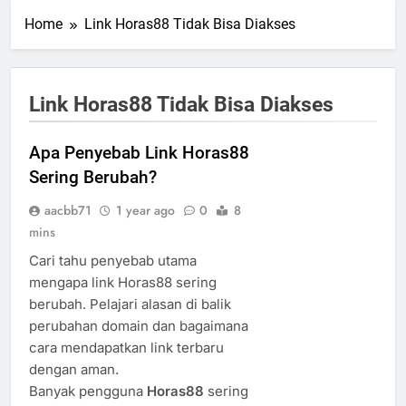
Home
Link Horas88 Tidak Bisa Diakses
Link Horas88 Tidak Bisa Diakses
Apa Penyebab Link Horas88
Sering Berubah?
aacbb71
1 year ago
0
8
mins
Cari tahu penyebab utama
mengapa link Horas88 sering
berubah. Pelajari alasan di balik
perubahan domain dan bagaimana
cara mendapatkan link terbaru
dengan aman.
Banyak pengguna
Horas88
sering