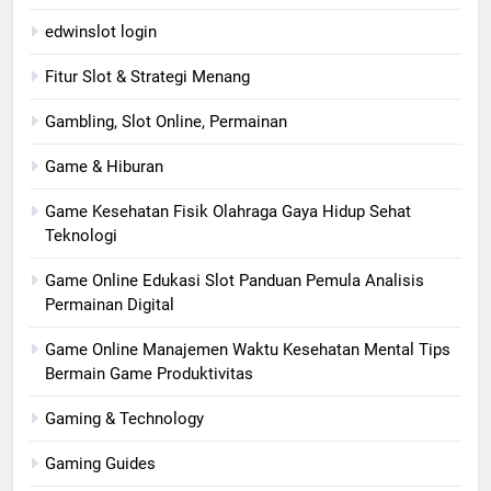
edwinslot login
Fitur Slot & Strategi Menang
Gambling, Slot Online, Permainan
Game & Hiburan
Game Kesehatan Fisik Olahraga Gaya Hidup Sehat
Teknologi
Game Online Edukasi Slot Panduan Pemula Analisis
Permainan Digital
Game Online Manajemen Waktu Kesehatan Mental Tips
Bermain Game Produktivitas
Gaming & Technology
Gaming Guides