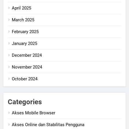
April 2025
March 2025
February 2025
January 2025
December 2024
November 2024
October 2024
Categories
Akses Mobile Browser
Akses Online dan Stabilitas Pengguna