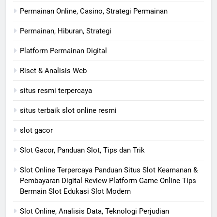
Permainan Online, Casino, Strategi Permainan
Permainan, Hiburan, Strategi
Platform Permainan Digital
Riset & Analisis Web
situs resmi terpercaya
situs terbaik slot online resmi
slot gacor
Slot Gacor, Panduan Slot, Tips dan Trik
Slot Online Terpercaya Panduan Situs Slot Keamanan &
Pembayaran Digital Review Platform Game Online Tips
Bermain Slot Edukasi Slot Modern
Slot Online, Analisis Data, Teknologi Perjudian