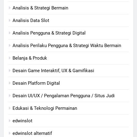
Analisis & Strategi Bermain
Analisis Data Slot
Analisis Pengguna & Strategi Digital
Analisis Perilaku Pengguna & Strategi Waktu Bermain
Belanja & Produk
Desain Game Interaktif, UX & Gamifikasi
Desain Platform Digital
Desain UI/UX / Pengalaman Pengguna / Situs Judi
Edukasi & Teknologi Permainan
edwinslot
edwinslot alternatif