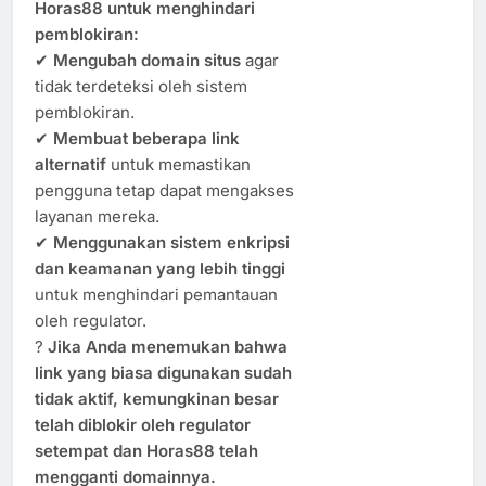
Horas88 untuk menghindari
pemblokiran:
✔
Mengubah domain situs
agar
tidak terdeteksi oleh sistem
pemblokiran.
✔
Membuat beberapa link
alternatif
untuk memastikan
pengguna tetap dapat mengakses
layanan mereka.
✔
Menggunakan sistem enkripsi
dan keamanan yang lebih tinggi
untuk menghindari pemantauan
oleh regulator.
?
Jika Anda menemukan bahwa
link yang biasa digunakan sudah
tidak aktif, kemungkinan besar
telah diblokir oleh regulator
setempat dan Horas88 telah
mengganti domainnya.