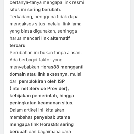
bertanya-tanya mengapa link resmi
situs ini
sering berubah
.
Terkadang, pengguna tidak dapat
mengakses situs melalui link lama
yang biasa digunakan, sehingga
harus mencari
link alternatif
terbaru
.
Perubahan ini bukan tanpa alasan.
Ada berbagai faktor yang
menyebabkan
Horas88 mengganti
domain atau link aksesnya
, mulai
dari
pemblokiran oleh ISP
(Internet Service Provider),
kebijakan pemerintah, hingga
peningkatan keamanan situs
.
Dalam artikel ini, kita akan
membahas
penyebab utama
mengapa link Horas88 sering
berubah
dan bagaimana cara