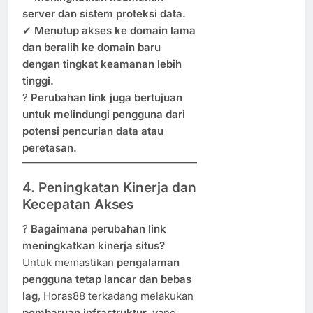
server dan sistem proteksi data.
✔
Menutup akses ke domain lama
dan beralih ke domain baru
dengan tingkat keamanan lebih
tinggi.
?
Perubahan link juga bertujuan
untuk melindungi pengguna dari
potensi pencurian data atau
peretasan.
4. Peningkatan Kinerja dan
Kecepatan Akses
?
Bagaimana perubahan link
meningkatkan kinerja situs?
Untuk memastikan
pengalaman
pengguna tetap lancar dan bebas
lag
, Horas88 terkadang melakukan
pembaruan infrastruktur
, yang