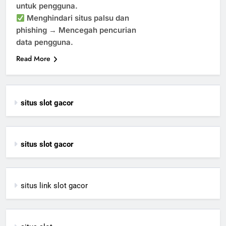
untuk pengguna.
Menghindari situs palsu dan
phishing
→
Mencegah pencurian
data pengguna.
Read More
situs slot gacor
situs slot gacor
situs link slot gacor