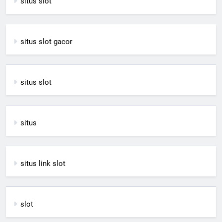
situs slot
situs slot gacor
situs slot
situs
situs link slot
slot