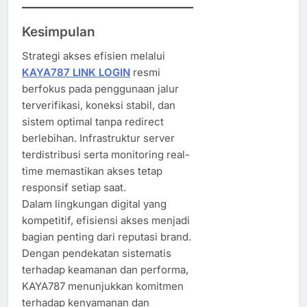
Kesimpulan
Strategi akses efisien melalui
KAYA787 LINK LOGIN
resmi
berfokus pada penggunaan jalur
terverifikasi, koneksi stabil, dan
sistem optimal tanpa redirect
berlebihan. Infrastruktur server
terdistribusi serta monitoring real-
time memastikan akses tetap
responsif setiap saat.
Dalam lingkungan digital yang
kompetitif, efisiensi akses menjadi
bagian penting dari reputasi brand.
Dengan pendekatan sistematis
terhadap keamanan dan performa,
KAYA787 menunjukkan komitmen
terhadap kenyamanan dan