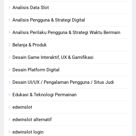
Analisis Data Slot
Analisis Pengguna & Strategi Digital
Analisis Perilaku Pengguna & Strategi Waktu Bermain
Belanja & Produk
Desain Game Interaktif, UX & Gamifikasi
Desain Platform Digital
Desain UI/UX / Pengalaman Pengguna / Situs Judi
Edukasi & Teknologi Permainan
edwinslot
edwinslot alternatif
edwinslot login