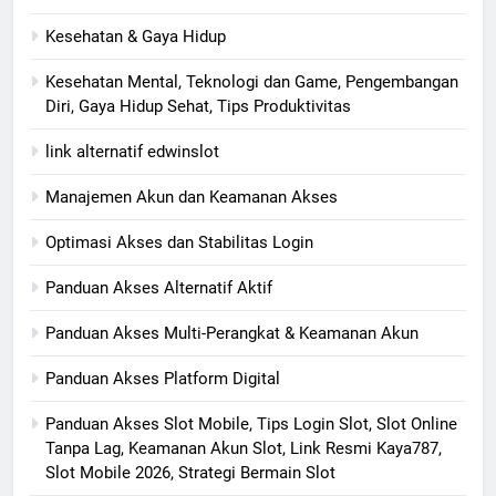
Kesehatan & Gaya Hidup
Kesehatan Mental, Teknologi dan Game, Pengembangan
Diri, Gaya Hidup Sehat, Tips Produktivitas
link alternatif edwinslot
Manajemen Akun dan Keamanan Akses
Optimasi Akses dan Stabilitas Login
Panduan Akses Alternatif Aktif
Panduan Akses Multi-Perangkat & Keamanan Akun
Panduan Akses Platform Digital
Panduan Akses Slot Mobile, Tips Login Slot, Slot Online
Tanpa Lag, Keamanan Akun Slot, Link Resmi Kaya787,
Slot Mobile 2026, Strategi Bermain Slot