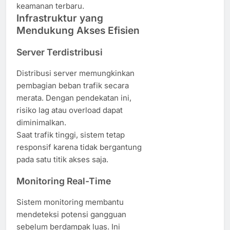
keamanan terbaru.
Infrastruktur yang
Mendukung Akses Efisien
Server Terdistribusi
Distribusi server memungkinkan
pembagian beban trafik secara
merata. Dengan pendekatan ini,
risiko lag atau overload dapat
diminimalkan.
Saat trafik tinggi, sistem tetap
responsif karena tidak bergantung
pada satu titik akses saja.
Monitoring Real-Time
Sistem monitoring membantu
mendeteksi potensi gangguan
sebelum berdampak luas. Ini