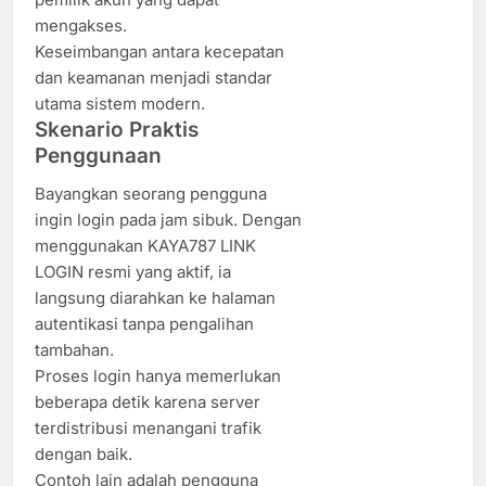
mengakses.
Keseimbangan antara kecepatan
dan keamanan menjadi standar
utama sistem modern.
Skenario Praktis
Penggunaan
Bayangkan seorang pengguna
ingin login pada jam sibuk. Dengan
menggunakan KAYA787 LINK
LOGIN resmi yang aktif, ia
langsung diarahkan ke halaman
autentikasi tanpa pengalihan
tambahan.
Proses login hanya memerlukan
beberapa detik karena server
terdistribusi menangani trafik
dengan baik.
Contoh lain adalah pengguna