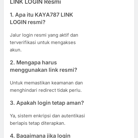
LINK LOGIN Resmi
1. Apa itu KAYA787 LINK
LOGIN resmi?
Jalur login resmi yang aktif dan
terverifikasi untuk mengakses
akun.
2. Mengapa harus
menggunakan link resmi?
Untuk memastikan keamanan dan
menghindari redirect tidak perlu.
3. Apakah login tetap aman?
Ya, sistem enkripsi dan autentikasi
berlapis tetap diterapkan.
4. Bagaimana jika login