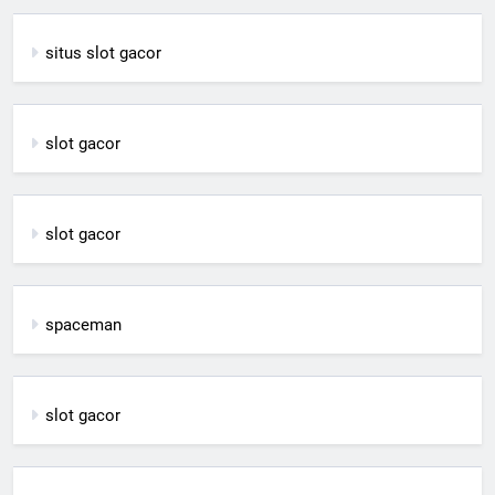
situs slot gacor
slot gacor
slot gacor
spaceman
slot gacor