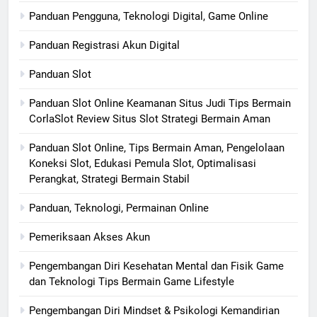
Panduan Pengguna, Teknologi Digital, Game Online
Panduan Registrasi Akun Digital
Panduan Slot
Panduan Slot Online Keamanan Situs Judi Tips Bermain
CorlaSlot Review Situs Slot Strategi Bermain Aman
Panduan Slot Online, Tips Bermain Aman, Pengelolaan
Koneksi Slot, Edukasi Pemula Slot, Optimalisasi
Perangkat, Strategi Bermain Stabil
Panduan, Teknologi, Permainan Online
Pemeriksaan Akses Akun
Pengembangan Diri Kesehatan Mental dan Fisik Game
dan Teknologi Tips Bermain Game Lifestyle
Pengembangan Diri Mindset & Psikologi Kemandirian