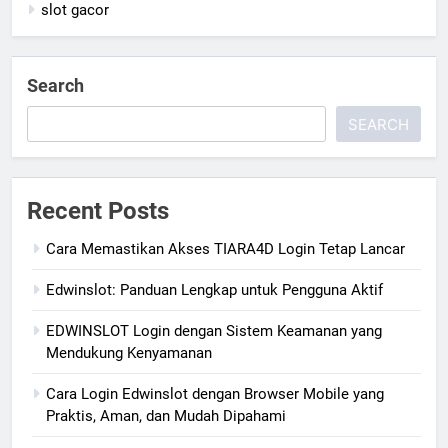
slot gacor
Search
SEARCH
Recent Posts
Cara Memastikan Akses TIARA4D Login Tetap Lancar
Edwinslot: Panduan Lengkap untuk Pengguna Aktif
EDWINSLOT Login dengan Sistem Keamanan yang
Mendukung Kenyamanan
Cara Login Edwinslot dengan Browser Mobile yang
Praktis, Aman, dan Mudah Dipahami