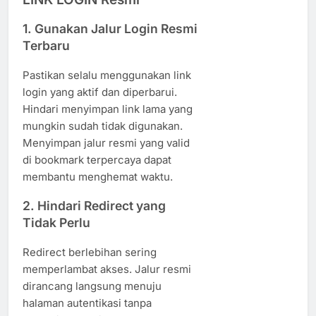
1. Gunakan Jalur Login Resmi
Terbaru
Pastikan selalu menggunakan link
login yang aktif dan diperbarui.
Hindari menyimpan link lama yang
mungkin sudah tidak digunakan.
Menyimpan jalur resmi yang valid
di bookmark terpercaya dapat
membantu menghemat waktu.
2. Hindari Redirect yang
Tidak Perlu
Redirect berlebihan sering
memperlambat akses. Jalur resmi
dirancang langsung menuju
halaman autentikasi tanpa