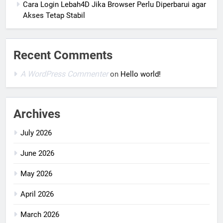
Cara Login Lebah4D Jika Browser Perlu Diperbarui agar
Akses Tetap Stabil
Recent Comments
A WordPress Commenter
on
Hello world!
Archives
July 2026
June 2026
May 2026
April 2026
March 2026