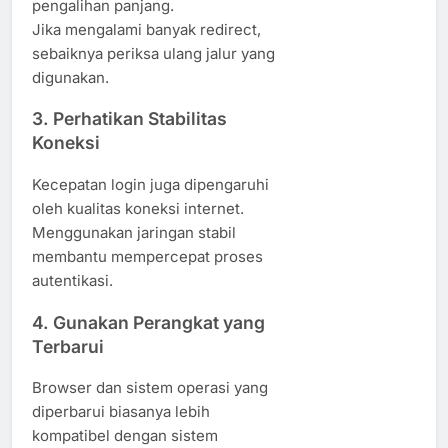
pengalihan panjang.
Jika mengalami banyak redirect,
sebaiknya periksa ulang jalur yang
digunakan.
3. Perhatikan Stabilitas
Koneksi
Kecepatan login juga dipengaruhi
oleh kualitas koneksi internet.
Menggunakan jaringan stabil
membantu mempercepat proses
autentikasi.
4. Gunakan Perangkat yang
Terbarui
Browser dan sistem operasi yang
diperbarui biasanya lebih
kompatibel dengan sistem