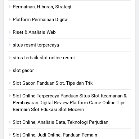
Permainan, Hiburan, Strategi
Platform Permainan Digital
Riset & Analisis Web
situs resmi terpercaya
situs terbaik slot online resmi
slot gacor
Slot Gacor, Panduan Slot, Tips dan Trik
Slot Online Terpercaya Panduan Situs Slot Keamanan &
Pembayaran Digital Review Platform Game Online Tips
Bermain Slot Edukasi Slot Modern
Slot Online, Analisis Data, Teknologi Perjudian
Slot Online, Judi Online, Panduan Pemain