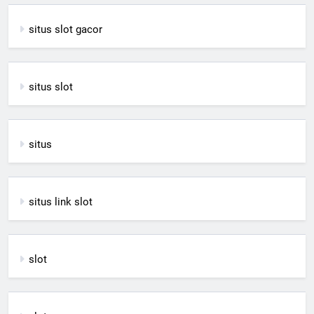
situs slot gacor
situs slot
situs
situs link slot
slot