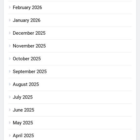
February 2026
January 2026
December 2025
November 2025
October 2025
September 2025
August 2025
July 2025
June 2025
May 2025
April 2025