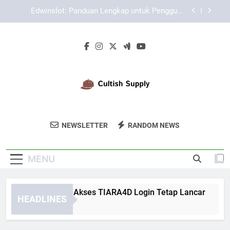
Skip
EDWINSLOT Login dengan Sistem Keamanan
to
yang Mendukung Kenyamanan
content
Cara Login Edwinslot dengan Browser Mobile
yang Praktis, Aman, dan Mudah Dipahami
Cara Memastikan Akses TIARA4D Login Tetap
Lancar
Edwinslot: Panduan Lengkap untuk Pengguna
Aktif
EDWINSLOT Login dengan Sistem Keamanan
yang Mendukung Kenyamanan
Cultish Supply
Dapatkan Koleksi Streetwear Keren Di
Cara Login Edwinslot dengan Browser Mobile
NEWSLETTER
RANDOM NEWS
yang Praktis, Aman, dan Mudah Dipahami
Cultish Supply.
MENU
ra Memastikan Akses TIARA4D Login Tetap Lancar
Edw
HEADLINES
Weeks Ago
1 Mo