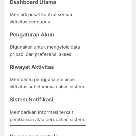
Dashboard Utama
Menjadi pusat kontrol semua
aktivitas pengguna.
Pengaturan Akun
Digunakan untuk mengelola data
pribadi dan preferensi akses.
Riwayat Aktivitas
Membantu pengguna melacak
aktivitas sebelumnya dalam sistem.
Sistem Notifikasi
Memberikan informasi terkait
pembaruan atau perubahan sistem.