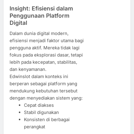
Insight: Efisiensi dalam
Penggunaan Platform
Digital
Dalam dunia digital modern,
efisiensi menjadi faktor utama bagi
pengguna aktif. Mereka tidak lagi
fokus pada eksplorasi dasar, tetapi
lebih pada kecepatan, stabilitas,
dan kenyamanan.
Edwinslot dalam konteks ini
berperan sebagai platform yang
mendukung kebutuhan tersebut
dengan menyediakan sistem yang:
Cepat diakses
Stabil digunakan
Konsisten di berbagai
perangkat