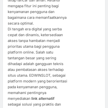
tetap lancar dan aman. Ketahui
mengapa fitur ini penting bagi
kenyamanan pengguna dan
bagaimana cara memanfaatkannya
secara optimal.
Di tengah era digital yang serba
cepat dan dinamis, ketersediaan
akses tanpa hambatan menjadi
prioritas utama bagi pengguna
platform online. Salah satu
tantangan besar yang sering
dihadapi adalah gangguan teknis
atau pembatasan akses terhadap
situs utama. EDWINSLOT, sebagai
platform modern yang berorientasi
pada kenyamanan pengguna,
memahami pentingnya
menyediakan
link alternatif
sebagai solusi yang praktis dan