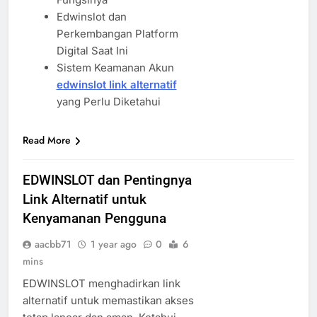
Edwinslot dan
Perkembangan Platform
Digital Saat Ini
Sistem Keamanan Akun
edwinslot link alternatif
yang Perlu Diketahui
Read More
EDWINSLOT dan Pentingnya
Link Alternatif untuk
Kenyamanan Pengguna
aacbb71
1 year ago
0
6
mins
EDWINSLOT menghadirkan link
alternatif untuk memastikan akses