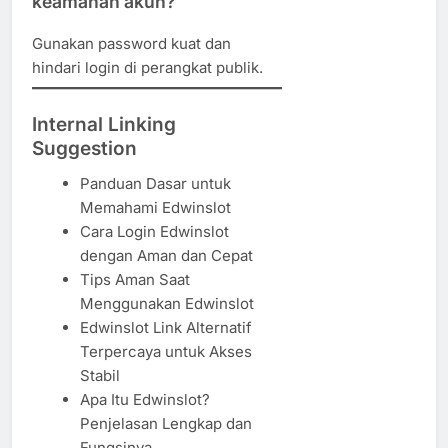
keamanan akun?
Gunakan password kuat dan
hindari login di perangkat publik.
Internal Linking
Suggestion
Panduan Dasar untuk
Memahami Edwinslot
Cara Login Edwinslot
dengan Aman dan Cepat
Tips Aman Saat
Menggunakan Edwinslot
Edwinslot Link Alternatif
Terpercaya untuk Akses
Stabil
Apa Itu Edwinslot?
Penjelasan Lengkap dan
Fungsinya