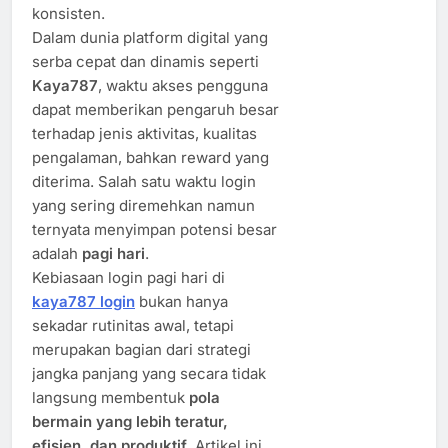
konsisten.
Dalam dunia platform digital yang
serba cepat dan dinamis seperti
Kaya787
, waktu akses pengguna
dapat memberikan pengaruh besar
terhadap jenis aktivitas, kualitas
pengalaman, bahkan reward yang
diterima. Salah satu waktu login
yang sering diremehkan namun
ternyata menyimpan potensi besar
adalah
pagi hari
.
Kebiasaan login pagi hari di
kaya787 login
bukan hanya
sekadar rutinitas awal, tetapi
merupakan bagian dari strategi
jangka panjang yang secara tidak
langsung membentuk
pola
bermain yang lebih teratur,
efisien, dan produktif
. Artikel ini