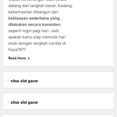
datang dari langkah besar. Kadang,
keberhasilan dibangun dari
kebiasaan sederhana yang
dilakukan secara konsisten
,
seperti login pagi hari. Jadi,
apakah kamu siap memulai hari
esok dengan langkah cerdas di
Kaya787?
Read More
situs slot gacor
situs slot gacor