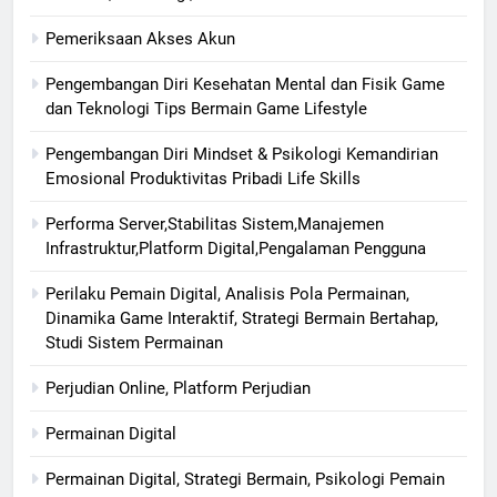
Pemeriksaan Akses Akun
Pengembangan Diri Kesehatan Mental dan Fisik Game
dan Teknologi Tips Bermain Game Lifestyle
Pengembangan Diri Mindset & Psikologi Kemandirian
Emosional Produktivitas Pribadi Life Skills
Performa Server,Stabilitas Sistem,Manajemen
Infrastruktur,Platform Digital,Pengalaman Pengguna
Perilaku Pemain Digital, Analisis Pola Permainan,
Dinamika Game Interaktif, Strategi Bermain Bertahap,
Studi Sistem Permainan
Perjudian Online, Platform Perjudian
Permainan Digital
Permainan Digital, Strategi Bermain, Psikologi Pemain