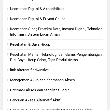
Keamanan Digital & Aksesibilitas
Keamanan Digital & Privasi Online
Keamanan Siber, Proteksi Data, Inovasi Digital, Teknologi
Informasi, Sistem Login Aman
Kesehatan & Gaya Hidup
Kesehatan Mental, Teknologi dan Game, Pengembangan
Diri, Gaya Hidup Sehat, Tips Produktivitas
link alternatif edwinslot
Manajemen Akun dan Keamanan Akses
Optimasi Akses dan Stabilitas Login
Panduan Akses Alternatif Aktif