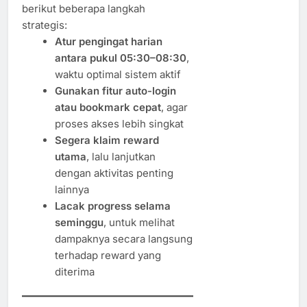
berikut beberapa langkah
strategis:
Atur pengingat harian
antara pukul 05:30–08:30
,
waktu optimal sistem aktif
Gunakan fitur auto-login
atau bookmark cepat
, agar
proses akses lebih singkat
Segera klaim reward
utama
, lalu lanjutkan
dengan aktivitas penting
lainnya
Lacak progress selama
seminggu
, untuk melihat
dampaknya secara langsung
terhadap reward yang
diterima