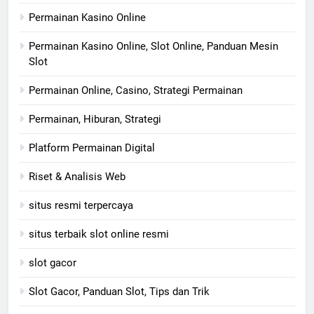
Permainan Kasino Online
Permainan Kasino Online, Slot Online, Panduan Mesin
Slot
Permainan Online, Casino, Strategi Permainan
Permainan, Hiburan, Strategi
Platform Permainan Digital
Riset & Analisis Web
situs resmi terpercaya
situs terbaik slot online resmi
slot gacor
Slot Gacor, Panduan Slot, Tips dan Trik