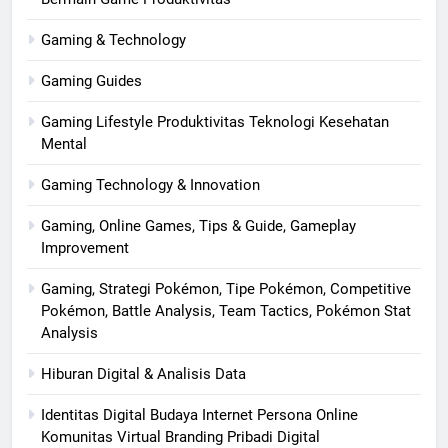
Gaming & Technology
Gaming Guides
Gaming Lifestyle Produktivitas Teknologi Kesehatan
Mental
Gaming Technology & Innovation
Gaming, Online Games, Tips & Guide, Gameplay
Improvement
Gaming, Strategi Pokémon, Tipe Pokémon, Competitive
Pokémon, Battle Analysis, Team Tactics, Pokémon Stat
Analysis
Hiburan Digital & Analisis Data
Identitas Digital Budaya Internet Persona Online
Komunitas Virtual Branding Pribadi Digital