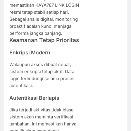
memastikan KAYA787 LINK LOGIN
resmi tetap stabil setiap hari.
Sebagai analis digital, monitoring
proaktif adalah kunci menjaga
performa jangka panjang.
Keamanan Tetap Prioritas
Enkripsi Modern
Walaupun akses dibuat cepat,
sistem enkripsi tetap aktif. Data
login terlindungi selama proses
autentikasi.
Autentikasi Berlapis
Jika terjadi aktivitas tidak biasa,
sistem akan meminta verifikasi
tambahan. Ini memastikan hanya
pemilik akun yang dapat