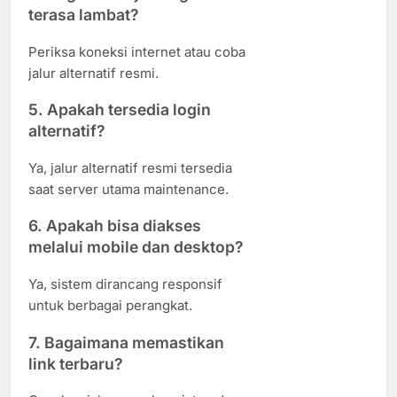
terasa lambat?
Periksa koneksi internet atau coba
jalur alternatif resmi.
5. Apakah tersedia login
alternatif?
Ya, jalur alternatif resmi tersedia
saat server utama maintenance.
6. Apakah bisa diakses
melalui mobile dan desktop?
Ya, sistem dirancang responsif
untuk berbagai perangkat.
7. Bagaimana memastikan
link terbaru?