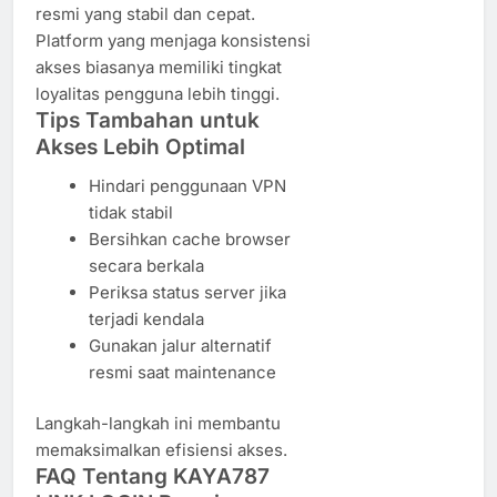
resmi yang stabil dan cepat.
Platform yang menjaga konsistensi
akses biasanya memiliki tingkat
loyalitas pengguna lebih tinggi.
Tips Tambahan untuk
Akses Lebih Optimal
Hindari penggunaan VPN
tidak stabil
Bersihkan cache browser
secara berkala
Periksa status server jika
terjadi kendala
Gunakan jalur alternatif
resmi saat maintenance
Langkah-langkah ini membantu
memaksimalkan efisiensi akses.
FAQ Tentang KAYA787