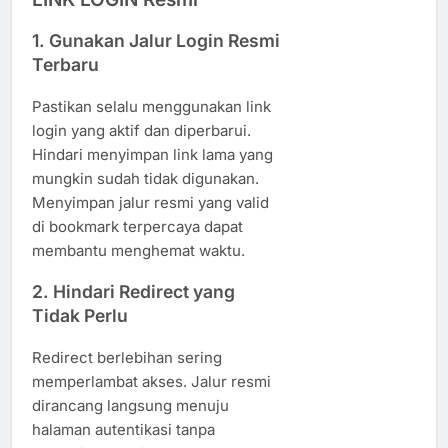
1. Gunakan Jalur Login Resmi
Terbaru
Pastikan selalu menggunakan link
login yang aktif dan diperbarui.
Hindari menyimpan link lama yang
mungkin sudah tidak digunakan.
Menyimpan jalur resmi yang valid
di bookmark terpercaya dapat
membantu menghemat waktu.
2. Hindari Redirect yang
Tidak Perlu
Redirect berlebihan sering
memperlambat akses. Jalur resmi
dirancang langsung menuju
halaman autentikasi tanpa