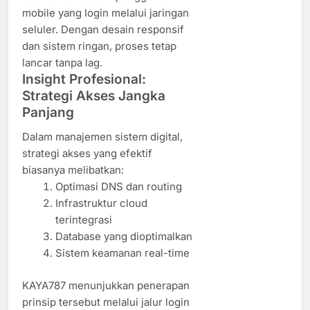
mobile yang login melalui jaringan
seluler. Dengan desain responsif
dan sistem ringan, proses tetap
lancar tanpa lag.
Insight Profesional:
Strategi Akses Jangka
Panjang
Dalam manajemen sistem digital,
strategi akses yang efektif
biasanya melibatkan:
Optimasi DNS dan routing
Infrastruktur cloud
terintegrasi
Database yang dioptimalkan
Sistem keamanan real-time
KAYA787 menunjukkan penerapan
prinsip tersebut melalui jalur login