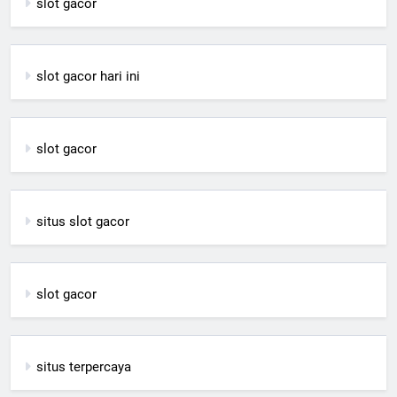
slot gacor
slot gacor hari ini
slot gacor
situs slot gacor
slot gacor
situs terpercaya