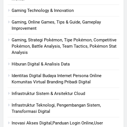
Gaming Technology & Innovation
Gaming, Online Games, Tips & Guide, Gameplay
Improvement
Gaming, Strategi Pokémon, Tipe Pokémon, Competitive
Pokémon, Battle Analysis, Team Tactics, Pokémon Stat
Analysis
Hiburan Digital & Analisis Data
Identitas Digital Budaya Internet Persona Online
Komunitas Virtual Branding Pribadi Digital
Infrastruktur Sistem & Arsitektur Cloud
Infrastruktur Teknologi, Pengembangan Sistem,
Transformasi Digital
Inovasi Akses Digital,Panduan Login Online,User