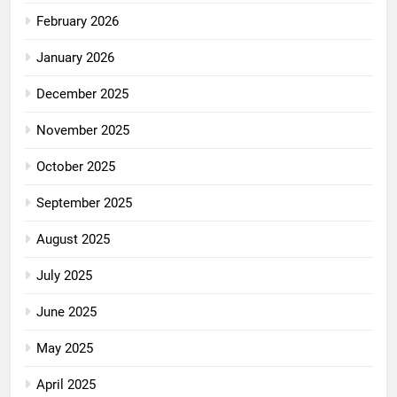
February 2026
January 2026
December 2025
November 2025
October 2025
September 2025
August 2025
July 2025
June 2025
May 2025
April 2025