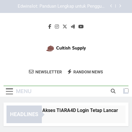
Skip
EDWINSLOT Login dengan Sistem Keamanan
to
yang Mendukung Kenyamanan
content
Cara Login Edwinslot dengan Browser Mobile
yang Praktis, Aman, dan Mudah Dipahami
Cara Memastikan Akses TIARA4D Login Tetap
Lancar
Edwinslot: Panduan Lengkap untuk Pengguna
Aktif
EDWINSLOT Login dengan Sistem Keamanan
yang Mendukung Kenyamanan
Cultish Supply
Dapatkan Koleksi Streetwear Keren Di
Cara Login Edwinslot dengan Browser Mobile
NEWSLETTER
RANDOM NEWS
yang Praktis, Aman, dan Mudah Dipahami
Cultish Supply.
MENU
ra Memastikan Akses TIARA4D Login Tetap Lancar
Edw
HEADLINES
Weeks Ago
1 Mo