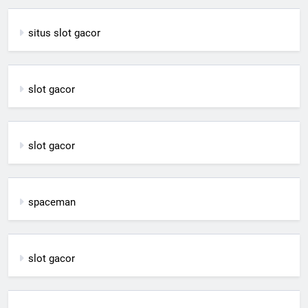
situs slot gacor
slot gacor
slot gacor
spaceman
slot gacor