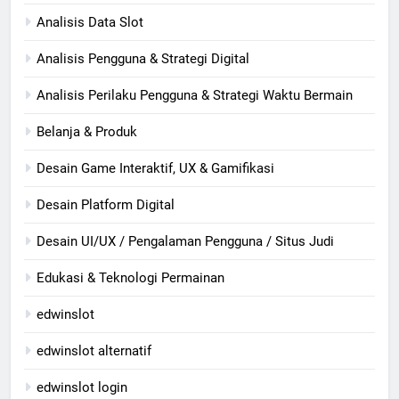
Analisis Data Slot
Analisis Pengguna & Strategi Digital
Analisis Perilaku Pengguna & Strategi Waktu Bermain
Belanja & Produk
Desain Game Interaktif, UX & Gamifikasi
Desain Platform Digital
Desain UI/UX / Pengalaman Pengguna / Situs Judi
Edukasi & Teknologi Permainan
edwinslot
edwinslot alternatif
edwinslot login