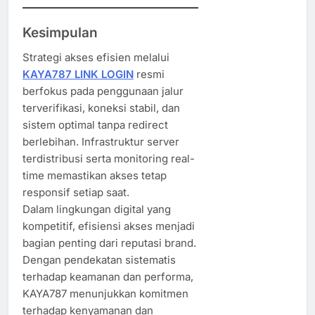
Kesimpulan
Strategi akses efisien melalui
KAYA787 LINK LOGIN
resmi
berfokus pada penggunaan jalur
terverifikasi, koneksi stabil, dan
sistem optimal tanpa redirect
berlebihan. Infrastruktur server
terdistribusi serta monitoring real-
time memastikan akses tetap
responsif setiap saat.
Dalam lingkungan digital yang
kompetitif, efisiensi akses menjadi
bagian penting dari reputasi brand.
Dengan pendekatan sistematis
terhadap keamanan dan performa,
KAYA787 menunjukkan komitmen
terhadap kenyamanan dan