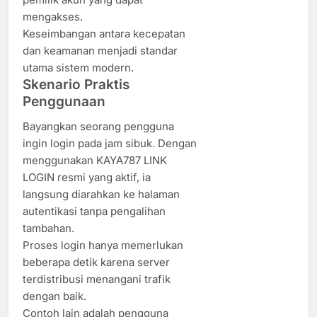
mengakses.
Keseimbangan antara kecepatan
dan keamanan menjadi standar
utama sistem modern.
Skenario Praktis
Penggunaan
Bayangkan seorang pengguna
ingin login pada jam sibuk. Dengan
menggunakan KAYA787 LINK
LOGIN resmi yang aktif, ia
langsung diarahkan ke halaman
autentikasi tanpa pengalihan
tambahan.
Proses login hanya memerlukan
beberapa detik karena server
terdistribusi menangani trafik
dengan baik.
Contoh lain adalah pengguna