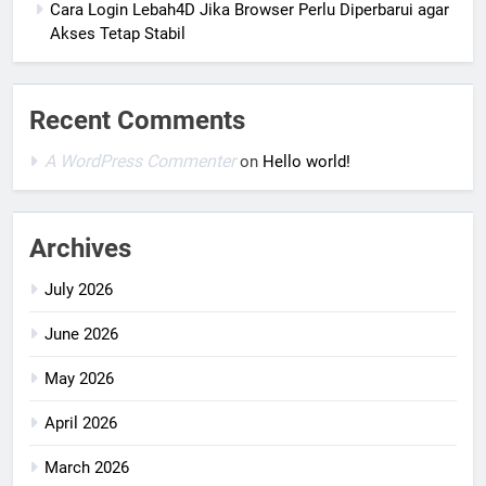
Cara Login Lebah4D Jika Browser Perlu Diperbarui agar
Akses Tetap Stabil
Recent Comments
A WordPress Commenter
on
Hello world!
Archives
July 2026
June 2026
May 2026
April 2026
March 2026