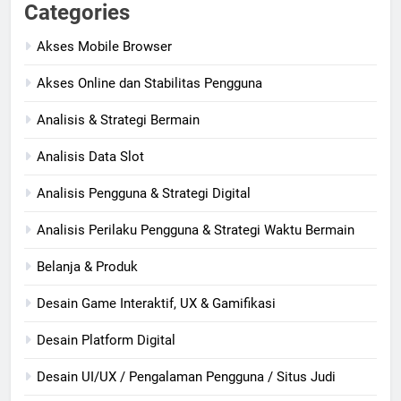
Categories
Akses Mobile Browser
Akses Online dan Stabilitas Pengguna
Analisis & Strategi Bermain
Analisis Data Slot
Analisis Pengguna & Strategi Digital
Analisis Perilaku Pengguna & Strategi Waktu Bermain
Belanja & Produk
Desain Game Interaktif, UX & Gamifikasi
Desain Platform Digital
Desain UI/UX / Pengalaman Pengguna / Situs Judi