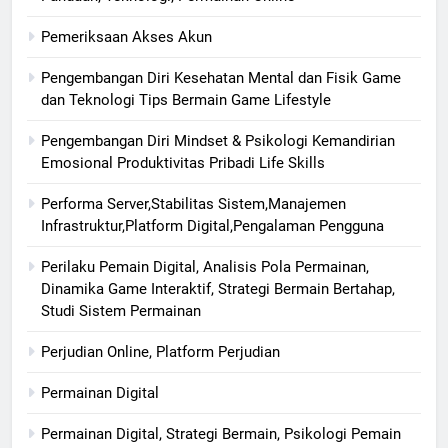
Pemeriksaan Akses Akun
Pengembangan Diri Kesehatan Mental dan Fisik Game
dan Teknologi Tips Bermain Game Lifestyle
Pengembangan Diri Mindset & Psikologi Kemandirian
Emosional Produktivitas Pribadi Life Skills
Performa Server,Stabilitas Sistem,Manajemen
Infrastruktur,Platform Digital,Pengalaman Pengguna
Perilaku Pemain Digital, Analisis Pola Permainan,
Dinamika Game Interaktif, Strategi Bermain Bertahap,
Studi Sistem Permainan
Perjudian Online, Platform Perjudian
Permainan Digital
Permainan Digital, Strategi Bermain, Psikologi Pemain