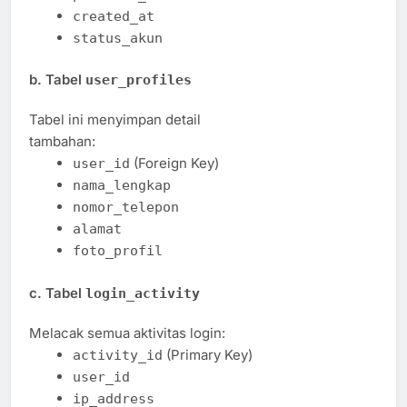
created_at
status_akun
b.
Tabel
user_profiles
Tabel ini menyimpan detail
tambahan:
(Foreign Key)
user_id
nama_lengkap
nomor_telepon
alamat
foto_profil
c.
Tabel
login_activity
Melacak semua aktivitas login:
(Primary Key)
activity_id
user_id
ip_address