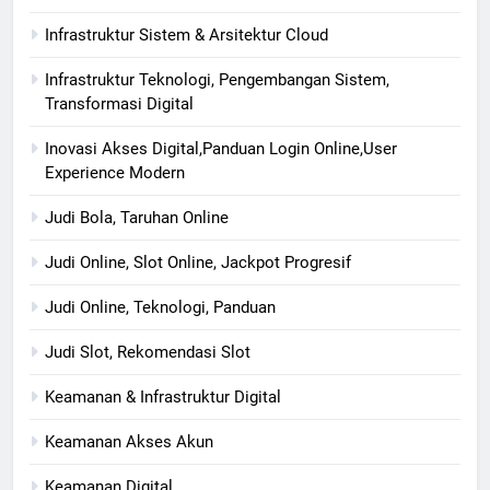
Infrastruktur Sistem & Arsitektur Cloud
Infrastruktur Teknologi, Pengembangan Sistem,
Transformasi Digital
Inovasi Akses Digital,Panduan Login Online,User
Experience Modern
Judi Bola, Taruhan Online
Judi Online, Slot Online, Jackpot Progresif
Judi Online, Teknologi, Panduan
Judi Slot, Rekomendasi Slot
Keamanan & Infrastruktur Digital
Keamanan Akses Akun
Keamanan Digital