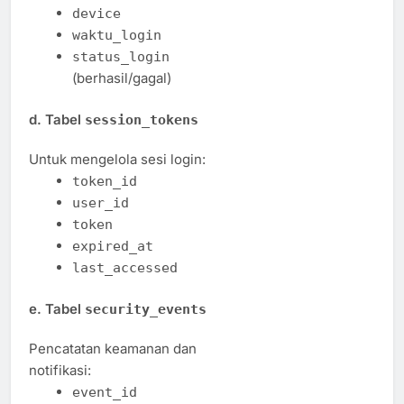
device
waktu_login
status_login
(berhasil/gagal)
d.
Tabel
session_tokens
Untuk mengelola sesi login:
token_id
user_id
token
expired_at
last_accessed
e.
Tabel
security_events
Pencatatan keamanan dan
notifikasi:
event_id