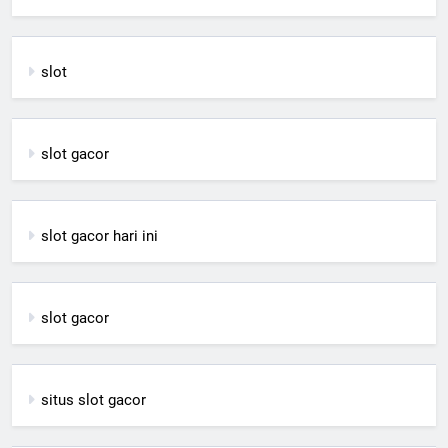
slot
slot gacor
slot gacor hari ini
slot gacor
situs slot gacor