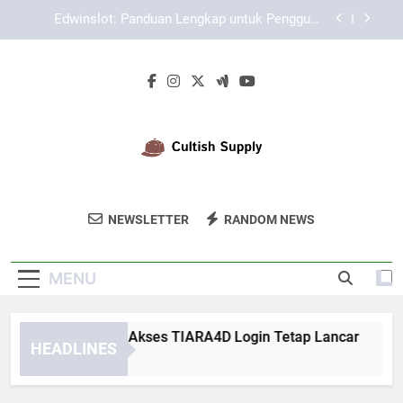
Skip
EDWINSLOT Login dengan Sistem Keamanan
to
yang Mendukung Kenyamanan
content
Cara Login Edwinslot dengan Browser Mobile
yang Praktis, Aman, dan Mudah Dipahami
Cara Memastikan Akses TIARA4D Login Tetap
Lancar
Edwinslot: Panduan Lengkap untuk Pengguna
Aktif
EDWINSLOT Login dengan Sistem Keamanan
yang Mendukung Kenyamanan
Cultish Supply
Dapatkan Koleksi Streetwear Keren Di
Cara Login Edwinslot dengan Browser Mobile
NEWSLETTER
RANDOM NEWS
yang Praktis, Aman, dan Mudah Dipahami
Cultish Supply.
MENU
ra Memastikan Akses TIARA4D Login Tetap Lancar
Edw
HEADLINES
Month Ago
1 Mo