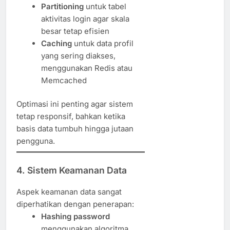
Partitioning
untuk tabel
aktivitas login agar skala
besar tetap efisien
Caching
untuk data profil
yang sering diakses,
menggunakan Redis atau
Memcached
Optimasi ini penting agar sistem
tetap responsif, bahkan ketika
basis data tumbuh hingga jutaan
pengguna.
4. Sistem Keamanan Data
Aspek keamanan data sangat
diperhatikan dengan penerapan:
Hashing password
menggunakan algoritma