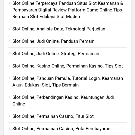
Slot Online Terpercaya Panduan Situs Slot Keamanan &
Pembayaran Digital Review Platform Game Online Tips
Bermain Slot Edukasi Slot Modern
Slot Online, Analisis Data, Teknologi Perjudian
Slot Online, Judi Online, Panduan Pemain
Slot Online, Judi Online, Strategi Permainan
Slot Online, Kasino Online, Permainan Kasino, Tips Slot
Slot Online, Panduan Pemula, Tutorial Login, Keamanan
Akun, Edukasi Slot, Tips Bermain
Slot Online, Perbandingan Kasino, Keuntungan Judi
Online
Slot Online, Permainan Casino, Fitur Slot
Slot Online, Permainan Casino, Pola Pembayaran