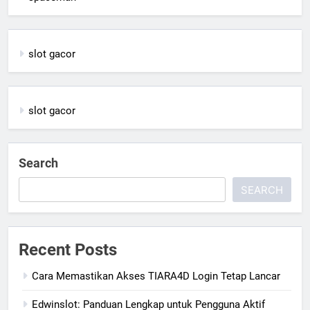
slot gacor
slot gacor
Search
SEARCH
Recent Posts
Cara Memastikan Akses TIARA4D Login Tetap Lancar
Edwinslot: Panduan Lengkap untuk Pengguna Aktif