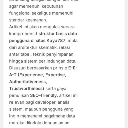
agar memenuhi kebutuhan
fungsional sekaligus memenuhi
standar keamanan.
Artikel ini akan mengulas secara
komprehensif
struktur basis data
pengguna di situs Kaya787
, mulai
dari arsitektur skematik, relasi
antar tabel, teknik penyimpanan,
hingga sistem perlindungan data.
Disusun berdasarkan prinsip
E-E-
A-T (Experience, Expertise,
Authoritativeness,
Trustworthiness)
serta gaya
penulisan
SEO-friendly
, artikel ini
relevan bagi developer, analis
sistem, maupun pengguna yang
ingin memahami bagaimana data
mereka dikelola dengan aman.