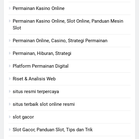
Permainan Kasino Online
Permainan Kasino Online, Slot Online, Panduan Mesin
Slot
Permainan Online, Casino, Strategi Permainan
Permainan, Hiburan, Strategi
Platform Permainan Digital
Riset & Analisis Web
situs resmi terpercaya
situs terbaik slot online resmi
slot gacor
Slot Gacor, Panduan Slot, Tips dan Trik