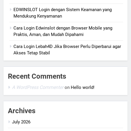
EDWINSLOT Login dengan Sistem Keamanan yang
Mendukung Kenyamanan
Cara Login Edwinslot dengan Browser Mobile yang
Praktis, Aman, dan Mudah Dipahami
Cara Login Lebah4D Jika Browser Perlu Diperbarui agar
Akses Tetap Stabil
Recent Comments
A WordPress Commenter
on
Hello world!
Archives
July 2026