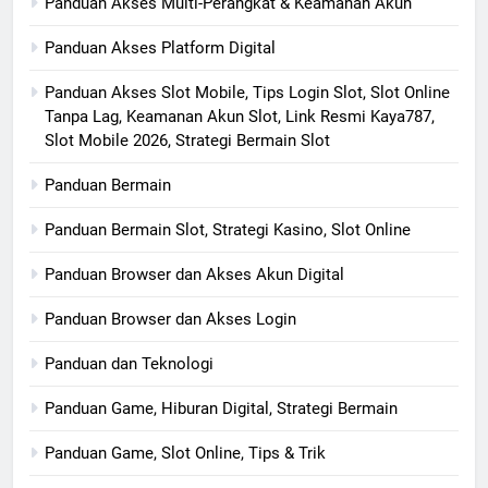
Panduan Akses Multi-Perangkat & Keamanan Akun
Panduan Akses Platform Digital
Panduan Akses Slot Mobile, Tips Login Slot, Slot Online
Tanpa Lag, Keamanan Akun Slot, Link Resmi Kaya787,
Slot Mobile 2026, Strategi Bermain Slot
Panduan Bermain
Panduan Bermain Slot, Strategi Kasino, Slot Online
Panduan Browser dan Akses Akun Digital
Panduan Browser dan Akses Login
Panduan dan Teknologi
Panduan Game, Hiburan Digital, Strategi Bermain
Panduan Game, Slot Online, Tips & Trik