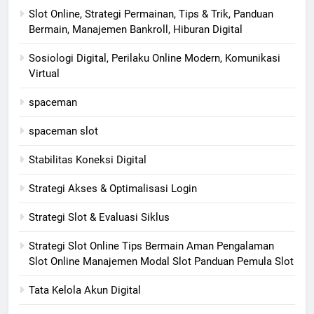
Slot Online, Strategi Permainan, Tips & Trik, Panduan
Bermain, Manajemen Bankroll, Hiburan Digital
Sosiologi Digital, Perilaku Online Modern, Komunikasi
Virtual
spaceman
spaceman slot
Stabilitas Koneksi Digital
Strategi Akses & Optimalisasi Login
Strategi Slot & Evaluasi Siklus
Strategi Slot Online Tips Bermain Aman Pengalaman
Slot Online Manajemen Modal Slot Panduan Pemula Slot
Tata Kelola Akun Digital