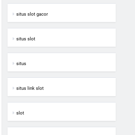
situs slot gacor
situs slot
situs
situs link slot
slot