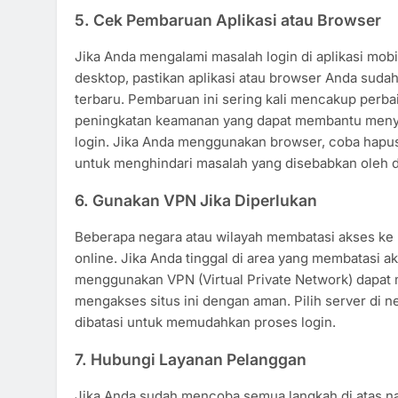
5.
Cek Pembaruan Aplikasi atau Browser
Jika Anda mengalami masalah login di aplikasi mob
desktop, pastikan aplikasi atau browser Anda sudah
terbaru. Pembaruan ini sering kali mencakup perba
peningkatan keamanan yang dapat membantu meny
login. Jika Anda menggunakan browser, coba hapu
untuk menghindari masalah yang disebabkan oleh d
6.
Gunakan VPN Jika Diperlukan
Beberapa negara atau wilayah membatasi akses ke 
online. Jika Anda tinggal di area yang membatasi a
menggunakan VPN (Virtual Private Network) dapa
mengakses situs ini dengan aman. Pilih server di n
dibatasi untuk memudahkan proses login.
7.
Hubungi Layanan Pelanggan
Jika Anda sudah mencoba semua langkah di atas na