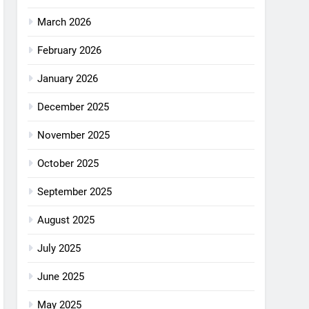
March 2026
February 2026
January 2026
December 2025
November 2025
October 2025
September 2025
August 2025
July 2025
June 2025
May 2025