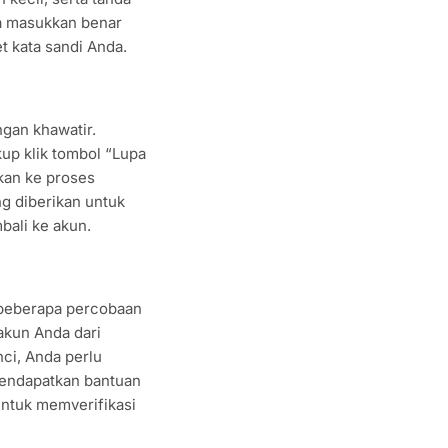
da masukkan benar
t kata sandi Anda.
ngan khawatir.
kup klik tombol “Lupa
hkan ke proses
ang diberikan untuk
bali ke akun.
 beberapa percobaan
akun Anda dari
nci, Anda perlu
endapatkan bantuan
untuk memverifikasi