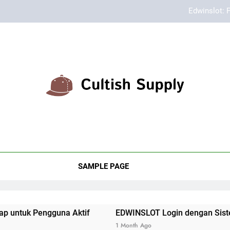
Edwinslot: 
EDWINSLOT Login dengan Sistem K
Cara Login Edwinslot dengan Browser Mobile ya
Cara Memastik
Edwinslot: 
EDWINSLOT Login dengan Sistem K
tish Supply
oleksi Streetwear Keren Di Cultish Supply.
Cara Login Edwinslot dengan Browser Mobile ya
SAMPLE PAGE
ngguna Aktif
EDWINSLOT Login dengan Sistem Keaman
1 Month Ago