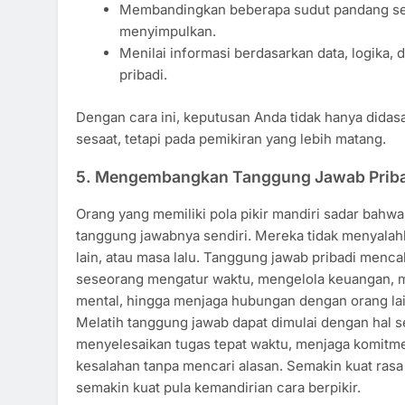
Membandingkan beberapa sudut pandang s
menyimpulkan.
Menilai informasi berdasarkan data, logika,
pribadi.
Dengan cara ini, keputusan Anda tidak hanya dida
sesaat, tetapi pada pemikiran yang lebih matang.
5. Mengembangkan Tanggung Jawab Prib
Orang yang memiliki pola pikir mandiri sadar bahw
tanggung jawabnya sendiri. Mereka tidak menyalah
lain, atau masa lalu. Tanggung jawab pribadi menc
seseorang mengatur waktu, mengelola keuangan, 
mental, hingga menjaga hubungan dengan orang lai
Melatih tanggung jawab dapat dimulai dengan hal s
menyelesaikan tugas tepat waktu, menjaga komitm
kesalahan tanpa mencari alasan. Semakin kuat rasa
semakin kuat pula kemandirian cara berpikir.