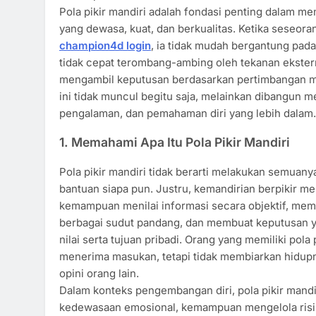
Pola pikir mandiri adalah fondasi penting dalam 
yang dewasa, kuat, dan berkualitas. Ketika seseoran
champion4d login
, ia tidak mudah bergantung pada
tidak cepat terombang-ambing oleh tekanan ekste
mengambil keputusan berdasarkan pertimbangan 
ini tidak muncul begitu saja, melainkan dibangun mel
pengalaman, dan pemahaman diri yang lebih dalam.
1. Memahami Apa Itu Pola Pikir Mandiri
Pola pikir mandiri tidak berarti melakukan semuany
bantuan siapa pun. Justru, kemandirian berpikir 
kemampuan menilai informasi secara objektif, me
berbagai sudut pandang, dan membuat keputusan 
nilai serta tujuan pribadi. Orang yang memiliki pola 
menerima masukan, tetapi tidak membiarkan hidupn
opini orang lain.
Dalam konteks pengembangan diri, pola pikir mandi
kedewasaan emosional, kemampuan mengelola risi