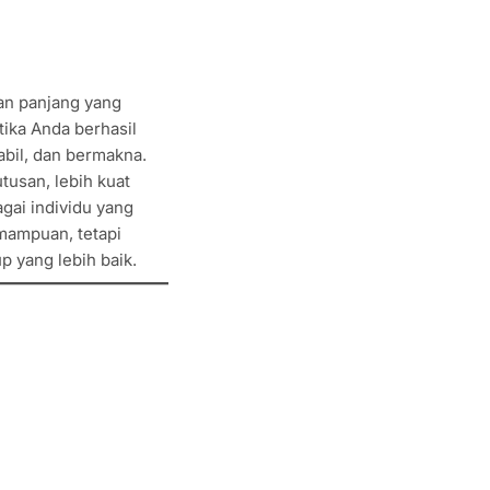
an panjang yang
ika Anda berhasil
abil, dan bermakna.
tusan, lebih kuat
gai individu yang
mampuan, tetapi
p yang lebih baik.