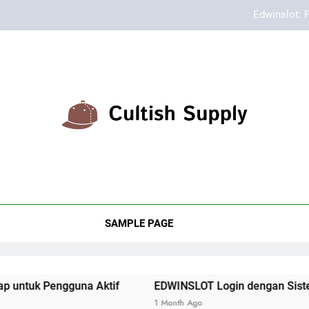
Edwinslot: 
EDWINSLOT Login dengan Sistem K
Cara Login Edwinslot dengan Browser Mobile ya
Cara Memastik
Edwinslot: 
EDWINSLOT Login dengan Sistem K
tish Supply
oleksi Streetwear Keren Di Cultish Supply.
Cara Login Edwinslot dengan Browser Mobile ya
SAMPLE PAGE
gguna Aktif
EDWINSLOT Login dengan Sistem Keaman
1 Month Ago