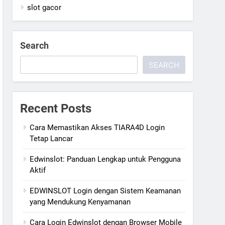
slot gacor
Search
SEARCH
Recent Posts
Cara Memastikan Akses TIARA4D Login
Tetap Lancar
Edwinslot: Panduan Lengkap untuk Pengguna
Aktif
EDWINSLOT Login dengan Sistem Keamanan
yang Mendukung Kenyamanan
Cara Login Edwinslot dengan Browser Mobile