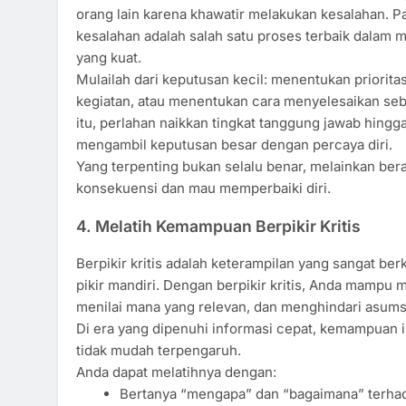
orang lain karena khawatir melakukan kesalahan. Pad
kesalahan adalah salah satu proses terbaik dalam 
yang kuat.
Mulailah dari keputusan kecil: menentukan prioritas
kegiatan, atau menentukan cara menyelesaikan seb
itu, perlahan naikkan tingkat tanggung jawab hingg
mengambil keputusan besar dengan percaya diri.
Yang terpenting bukan selalu benar, melainkan be
konsekuensi dan mau memperbaiki diri.
4. Melatih Kemampuan Berpikir Kritis
Berpikir kritis adalah keterampilan yang sangat ber
pikir mandiri. Dengan berpikir kritis, Anda mampu m
menilai mana yang relevan, dan menghindari asumsi
Di era yang dipenuhi informasi cepat, kemampuan i
tidak mudah terpengaruh.
Anda dapat melatihnya dengan:
Bertanya “mengapa” dan “bagaimana” terhad