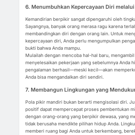
6. Menumbuhkan Kepercayaan Diri melalu
Kemandirian berpikir sangat dipengaruhi oleh tingk
Sayangnya, banyak orang merasa ragu karena terlal
membandingkan diri dengan orang lain. Untuk me
kepercayaan diri, Anda perlu mengumpulkan peng
bukti bahwa Anda mampu.
Mulailah dengan mencoba hal-hal baru, mengambil t
menyelesaikan pekerjaan yang sebelumnya Anda hin
pengalaman berhasil—meski kecil—akan memperku
Anda bisa mengandalkan diri sendiri.
7. Membangun Lingkungan yang Menduku
Pola pikir mandiri bukan berarti mengisolasi diri. J
positif dapat mempercepat proses pembentukan min
dengan orang-orang yang berpikir dewasa, yang m
tidak berusaha mendikte pilihan hidup Anda. Lingk
memberi ruang bagi Anda untuk berkembang, bere