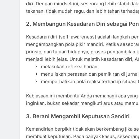
diri. Dengan mindset ini, seseorang lebih stabil d
tekanan, tidak mudah ragu, dan lebih tahan terhada
2. Membangun Kesadaran Diri sebagai Po
Kesadaran diri (self-awareness) adalah langkah pe
mengembangkan pola pikir mandiri. Ketika seseoran
prinsip, dan tujuan hidupnya, proses pengambilan 
menjadi lebih jelas. Untuk melatih kesadaran diri, A
melakukan refleksi harian,
menuliskan perasaan dan pemikiran di jurnal
memperhatikan pola reaksi terhadap situasi t
Kebiasaan ini membantu Anda memahami apa yang
inginkan, bukan sekadar mengikuti arus atau memua
3. Berani Mengambil Keputusan Sendiri
Kemandirian berpikir tidak akan berkembang jika se
membuat keputusan. Pada banyak kasus, seseoran