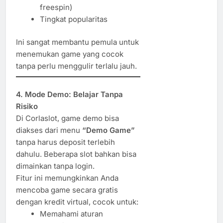
freespin)
Tingkat popularitas
Ini sangat membantu pemula untuk
menemukan game yang cocok
tanpa perlu menggulir terlalu jauh.
4. Mode Demo: Belajar Tanpa
Risiko
Di Corlaslot, game demo bisa
diakses dari menu
“Demo Game”
tanpa harus deposit terlebih
dahulu. Beberapa slot bahkan bisa
dimainkan tanpa login.
Fitur ini memungkinkan Anda
mencoba game secara gratis
dengan kredit virtual, cocok untuk:
Memahami aturan