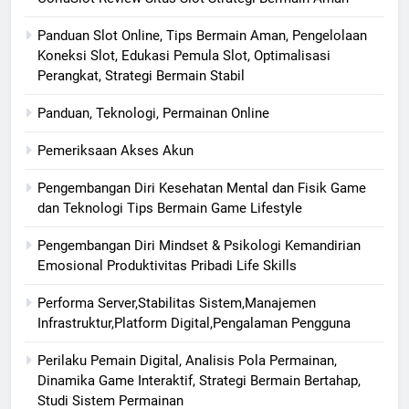
Panduan Slot Online, Tips Bermain Aman, Pengelolaan
Koneksi Slot, Edukasi Pemula Slot, Optimalisasi
Perangkat, Strategi Bermain Stabil
Panduan, Teknologi, Permainan Online
Pemeriksaan Akses Akun
Pengembangan Diri Kesehatan Mental dan Fisik Game
dan Teknologi Tips Bermain Game Lifestyle
Pengembangan Diri Mindset & Psikologi Kemandirian
Emosional Produktivitas Pribadi Life Skills
Performa Server,Stabilitas Sistem,Manajemen
Infrastruktur,Platform Digital,Pengalaman Pengguna
Perilaku Pemain Digital, Analisis Pola Permainan,
Dinamika Game Interaktif, Strategi Bermain Bertahap,
Studi Sistem Permainan