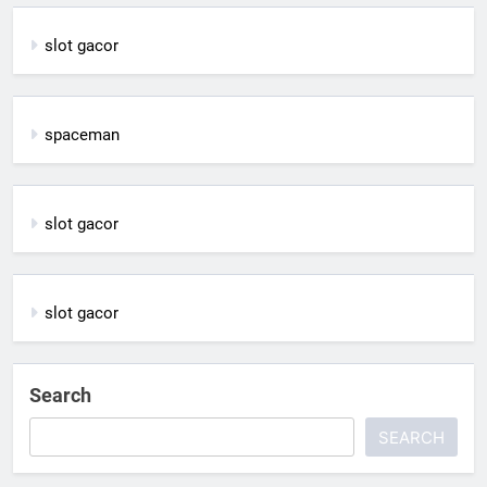
slot gacor
spaceman
slot gacor
slot gacor
Search
SEARCH