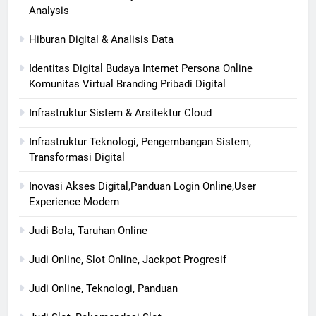
Analysis
Hiburan Digital & Analisis Data
Identitas Digital Budaya Internet Persona Online
Komunitas Virtual Branding Pribadi Digital
Infrastruktur Sistem & Arsitektur Cloud
Infrastruktur Teknologi, Pengembangan Sistem,
Transformasi Digital
Inovasi Akses Digital,Panduan Login Online,User
Experience Modern
Judi Bola, Taruhan Online
Judi Online, Slot Online, Jackpot Progresif
Judi Online, Teknologi, Panduan