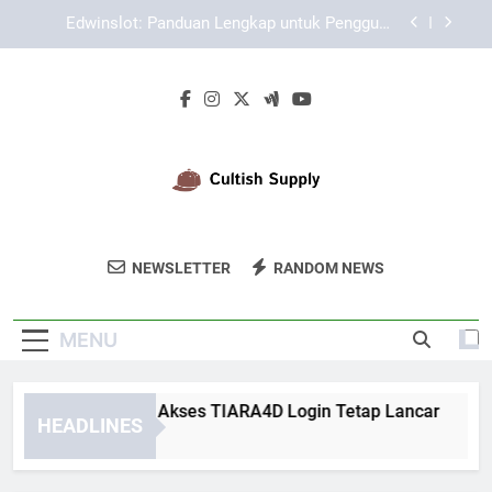
Skip
EDWINSLOT Login dengan Sistem Keamanan
to
yang Mendukung Kenyamanan
content
Cara Login Edwinslot dengan Browser Mobile
yang Praktis, Aman, dan Mudah Dipahami
Cara Memastikan Akses TIARA4D Login Tetap
Lancar
Edwinslot: Panduan Lengkap untuk Pengguna
Aktif
EDWINSLOT Login dengan Sistem Keamanan
yang Mendukung Kenyamanan
Cultish Supply
Dapatkan Koleksi Streetwear Keren Di
Cara Login Edwinslot dengan Browser Mobile
NEWSLETTER
RANDOM NEWS
yang Praktis, Aman, dan Mudah Dipahami
Cultish Supply.
MENU
ra Memastikan Akses TIARA4D Login Tetap Lancar
Edw
HEADLINES
Weeks Ago
1 Mo