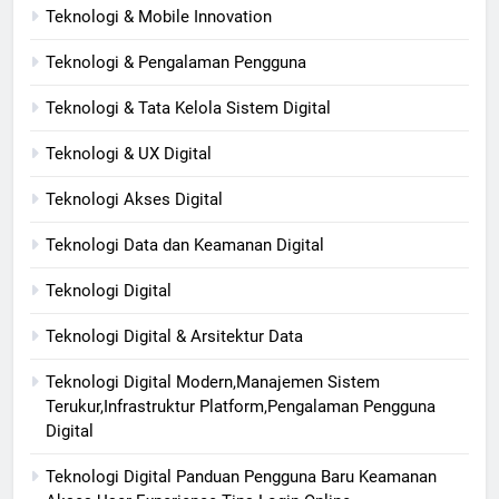
Teknologi & Mobile Innovation
Teknologi & Pengalaman Pengguna
Teknologi & Tata Kelola Sistem Digital
Teknologi & UX Digital
Teknologi Akses Digital
Teknologi Data dan Keamanan Digital
Teknologi Digital
Teknologi Digital & Arsitektur Data
Teknologi Digital Modern,Manajemen Sistem
Terukur,Infrastruktur Platform,Pengalaman Pengguna
Digital
Teknologi Digital Panduan Pengguna Baru Keamanan