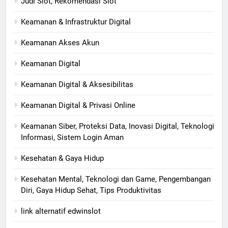
Judi Slot, Rekomendasi Slot
Keamanan & Infrastruktur Digital
Keamanan Akses Akun
Keamanan Digital
Keamanan Digital & Aksesibilitas
Keamanan Digital & Privasi Online
Keamanan Siber, Proteksi Data, Inovasi Digital, Teknologi
Informasi, Sistem Login Aman
Kesehatan & Gaya Hidup
Kesehatan Mental, Teknologi dan Game, Pengembangan
Diri, Gaya Hidup Sehat, Tips Produktivitas
link alternatif edwinslot