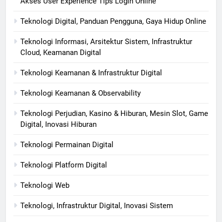
Akses User Experience Tips Login Online
Teknologi Digital, Panduan Pengguna, Gaya Hidup Online
Teknologi Informasi, Arsitektur Sistem, Infrastruktur
Cloud, Keamanan Digital
Teknologi Keamanan & Infrastruktur Digital
Teknologi Keamanan & Observability
Teknologi Perjudian, Kasino & Hiburan, Mesin Slot, Game
Digital, Inovasi Hiburan
Teknologi Permainan Digital
Teknologi Platform Digital
Teknologi Web
Teknologi, Infrastruktur Digital, Inovasi Sistem