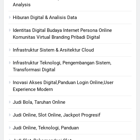
Analysis
Hiburan Digital & Analisis Data
Identitas Digital Budaya Internet Persona Online
Komunitas Virtual Branding Pribadi Digital
Infrastruktur Sistem & Arsitektur Cloud
Infrastruktur Teknologi, Pengembangan Sistem,
Transformasi Digital
Inovasi Akses Digital,Panduan Login Online,User
Experience Modern
Judi Bola, Taruhan Online
Judi Online, Slot Online, Jackpot Progresif
Judi Online, Teknologi, Panduan