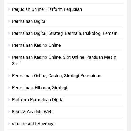
Perjudian Online, Platform Perjudian
Permainan Digital
Permainan Digital, Strategi Bermain, Psikologi Pemain
Permainan Kasino Online
Permainan Kasino Online, Slot Online, Panduan Mesin
Slot
Permainan Online, Casino, Strategi Permainan
Permainan, Hiburan, Strategi
Platform Permainan Digital
Riset & Analisis Web
situs resmi terpercaya