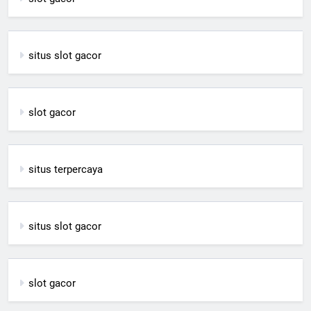
situs slot gacor
slot gacor
situs terpercaya
situs slot gacor
slot gacor