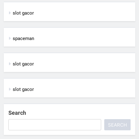
slot gacor
spaceman
slot gacor
slot gacor
Search
SEARCH