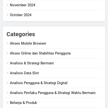
November 2024
October 2024
Categories
Akses Mobile Browser
Akses Online dan Stabilitas Pengguna
Analisis & Strategi Bermain
Analisis Data Slot
Analisis Pengguna & Strategi Digital
Analisis Perilaku Pengguna & Strategi Waktu Bermain
Belanja & Produk