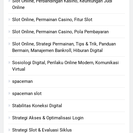
Slot Online, Perbandingan Kasino, Keuntungan Judi
Online
Slot Online, Permainan Casino, Fitur Slot
Slot Online, Permainan Casino, Pola Pembayaran
Slot Online, Strategi Permainan, Tips & Trik, Panduan
Bermain, Manajemen Bankroll, Hiburan Digital
Sosiologi Digital, Perilaku Online Modern, Komunikasi
Virtual
spaceman
spaceman slot
Stabilitas Koneksi Digital
Strategi Akses & Optimalisasi Login
Strategi Slot & Evaluasi Siklus