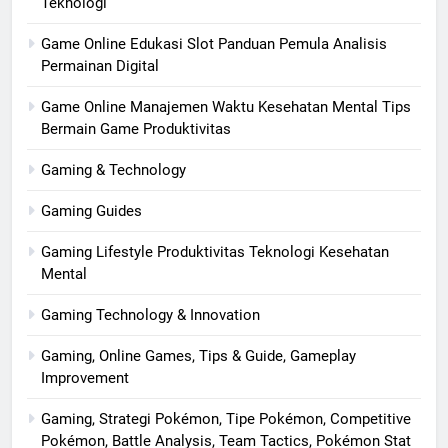
Teknologi
Game Online Edukasi Slot Panduan Pemula Analisis
Permainan Digital
Game Online Manajemen Waktu Kesehatan Mental Tips
Bermain Game Produktivitas
Gaming & Technology
Gaming Guides
Gaming Lifestyle Produktivitas Teknologi Kesehatan
Mental
Gaming Technology & Innovation
Gaming, Online Games, Tips & Guide, Gameplay
Improvement
Gaming, Strategi Pokémon, Tipe Pokémon, Competitive
Pokémon, Battle Analysis, Team Tactics, Pokémon Stat