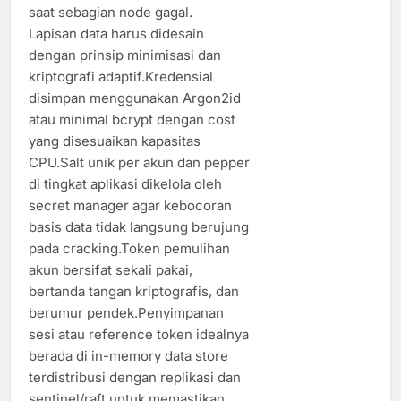
saat sebagian node gagal.
Lapisan data harus didesain
dengan prinsip minimisasi dan
kriptografi adaptif.Kredensial
disimpan menggunakan Argon2id
atau minimal bcrypt dengan cost
yang disesuaikan kapasitas
CPU.Salt unik per akun dan pepper
di tingkat aplikasi dikelola oleh
secret manager agar kebocoran
basis data tidak langsung berujung
pada cracking.Token pemulihan
akun bersifat sekali pakai,
bertanda tangan kriptografis, dan
berumur pendek.Penyimpanan
sesi atau reference token idealnya
berada di in-memory data store
terdistribusi dengan replikasi dan
sentinel/raft untuk memastikan