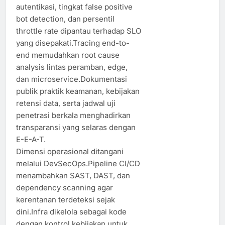
autentikasi, tingkat false positive
bot detection, dan persentil
throttle rate dipantau terhadap SLO
yang disepakati.Tracing end-to-
end memudahkan root cause
analysis lintas peramban, edge,
dan microservice.Dokumentasi
publik praktik keamanan, kebijakan
retensi data, serta jadwal uji
penetrasi berkala menghadirkan
transparansi yang selaras dengan
E-E-A-T.
Dimensi operasional ditangani
melalui DevSecOps.Pipeline CI/CD
menambahkan SAST, DAST, dan
dependency scanning agar
kerentanan terdeteksi sejak
dini.Infra dikelola sebagai kode
dengan kontrol kebijakan untuk