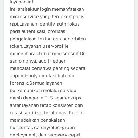
layanan inti.
Inti arsitektur login memanfaatkan
microservice yang terdekomposisi
rapi.Layanan identity-auth fokus
pada autentikasi, otorisasi,
pengelolaan faktor, dan penerbitan
token.Layanan user-profile
memelihara atribut non-sensitif.Di
sampingnya, audit-ledger
mencatat peristiwa penting secara
append-only untuk kebutuhan
forensik.Semua layanan
berkomunikasi melalui service
mesh dengan mTLS agar enkripsi
antar layanan tetap konsisten dan
rotasi sertifikat terotomasi.Pola ini
memudahkan penskalaan
horizontal, canary/blue-green
deployment, dan recovery cepat