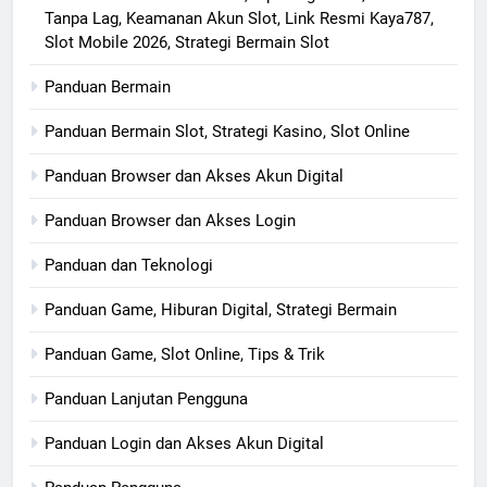
Tanpa Lag, Keamanan Akun Slot, Link Resmi Kaya787,
Slot Mobile 2026, Strategi Bermain Slot
Panduan Bermain
Panduan Bermain Slot, Strategi Kasino, Slot Online
Panduan Browser dan Akses Akun Digital
Panduan Browser dan Akses Login
Panduan dan Teknologi
Panduan Game, Hiburan Digital, Strategi Bermain
Panduan Game, Slot Online, Tips & Trik
Panduan Lanjutan Pengguna
Panduan Login dan Akses Akun Digital