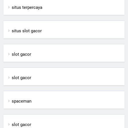
situs terpercaya
situs slot gacor
slot gacor
slot gacor
spaceman
slot gacor