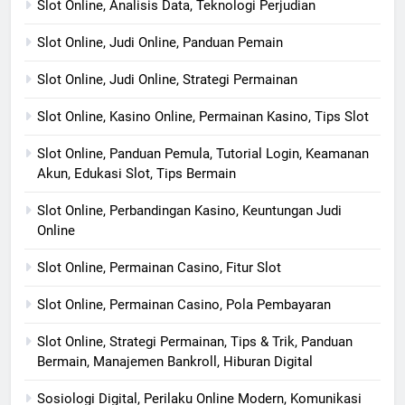
Slot Online, Analisis Data, Teknologi Perjudian
Slot Online, Judi Online, Panduan Pemain
Slot Online, Judi Online, Strategi Permainan
Slot Online, Kasino Online, Permainan Kasino, Tips Slot
Slot Online, Panduan Pemula, Tutorial Login, Keamanan
Akun, Edukasi Slot, Tips Bermain
Slot Online, Perbandingan Kasino, Keuntungan Judi
Online
Slot Online, Permainan Casino, Fitur Slot
Slot Online, Permainan Casino, Pola Pembayaran
Slot Online, Strategi Permainan, Tips & Trik, Panduan
Bermain, Manajemen Bankroll, Hiburan Digital
Sosiologi Digital, Perilaku Online Modern, Komunikasi