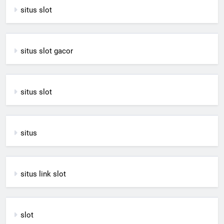
situs slot
situs slot gacor
situs slot
situs
situs link slot
slot