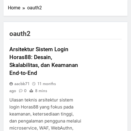
Home
oauth2
oauth2
Arsitektur Sistem Login
Horas88: Desain,
Skalabilitas, dan Keamanan
End-to-End
aacbb71
11 months
ago
0
8 mins
Ulasan teknis arsitektur sistem
login Horas88 yang fokus pada
keamanan, ketersediaan tinggi,
dan pengalaman pengguna melalui
microservice, WAF, WebAuthn,