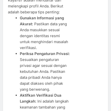
Kaya787 adalah mendaftar dan
melengkapi profil Anda. Berikut
adalah beberapa tips penting:
Gunakan Informasi yang
Akurat:
Pastikan data yang
Anda masukkan sesuai
dengan identitas resmi
untuk menghindari masalah
verifikasi.
Periksa Pengaturan Privasi:
Sesuaikan pengaturan
privasi agar sesuai dengan
kebutuhan Anda. Pastikan
data pribadi Anda hanya
dapat diakses oleh pihak
yang berwenang.
Aktifkan Verifikasi Dua
Langkah:
Ini adalah langkah
keamanan tambahan yang