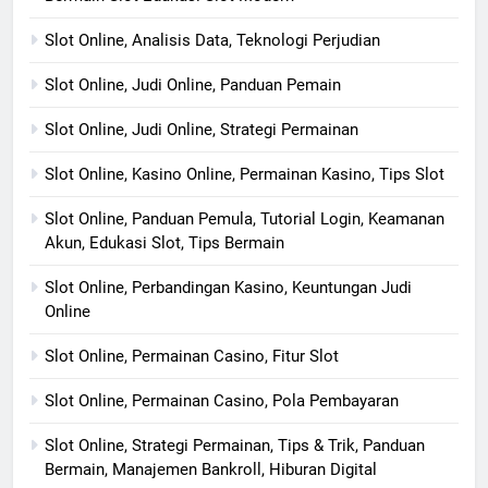
Slot Online, Analisis Data, Teknologi Perjudian
Slot Online, Judi Online, Panduan Pemain
Slot Online, Judi Online, Strategi Permainan
Slot Online, Kasino Online, Permainan Kasino, Tips Slot
Slot Online, Panduan Pemula, Tutorial Login, Keamanan
Akun, Edukasi Slot, Tips Bermain
Slot Online, Perbandingan Kasino, Keuntungan Judi
Online
Slot Online, Permainan Casino, Fitur Slot
Slot Online, Permainan Casino, Pola Pembayaran
Slot Online, Strategi Permainan, Tips & Trik, Panduan
Bermain, Manajemen Bankroll, Hiburan Digital