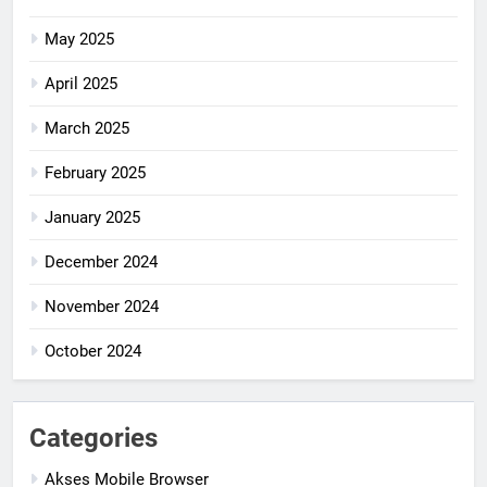
May 2025
April 2025
March 2025
February 2025
January 2025
December 2024
November 2024
October 2024
Categories
Akses Mobile Browser