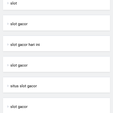
slot
slot gacor
slot gacor hari ini
slot gacor
situs slot gacor
slot gacor