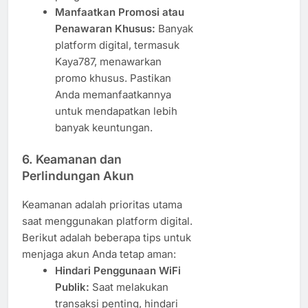
Manfaatkan Promosi atau
Penawaran Khusus:
Banyak
platform digital, termasuk
Kaya787, menawarkan
promo khusus. Pastikan
Anda memanfaatkannya
untuk mendapatkan lebih
banyak keuntungan.
6. Keamanan dan
Perlindungan Akun
Keamanan adalah prioritas utama
saat menggunakan platform digital.
Berikut adalah beberapa tips untuk
menjaga akun Anda tetap aman:
Hindari Penggunaan WiFi
Publik:
Saat melakukan
transaksi penting, hindari