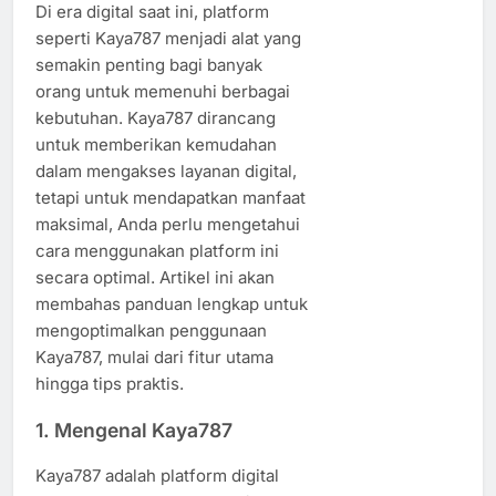
Di era digital saat ini, platform
seperti Kaya787 menjadi alat yang
semakin penting bagi banyak
orang untuk memenuhi berbagai
kebutuhan. Kaya787 dirancang
untuk memberikan kemudahan
dalam mengakses layanan digital,
tetapi untuk mendapatkan manfaat
maksimal, Anda perlu mengetahui
cara menggunakan platform ini
secara optimal. Artikel ini akan
membahas panduan lengkap untuk
mengoptimalkan penggunaan
Kaya787, mulai dari fitur utama
hingga tips praktis.
1. Mengenal Kaya787
Kaya787 adalah platform digital