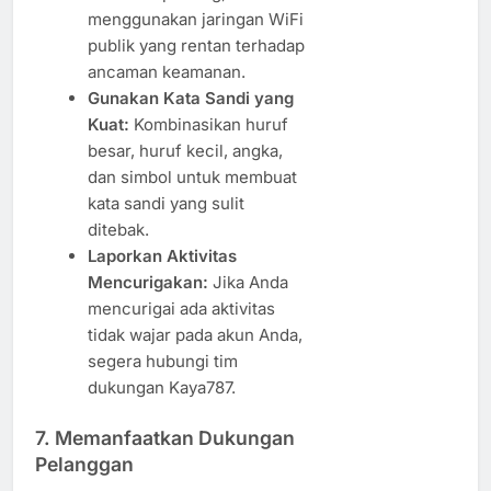
menggunakan jaringan WiFi
publik yang rentan terhadap
ancaman keamanan.
Gunakan Kata Sandi yang
Kuat:
Kombinasikan huruf
besar, huruf kecil, angka,
dan simbol untuk membuat
kata sandi yang sulit
ditebak.
Laporkan Aktivitas
Mencurigakan:
Jika Anda
mencurigai ada aktivitas
tidak wajar pada akun Anda,
segera hubungi tim
dukungan Kaya787.
7. Memanfaatkan Dukungan
Pelanggan