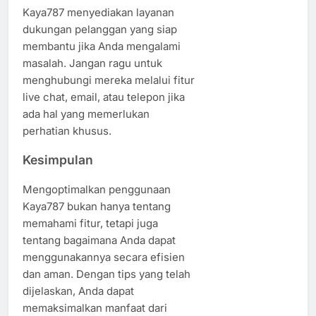
Kaya787 menyediakan layanan
dukungan pelanggan yang siap
membantu jika Anda mengalami
masalah. Jangan ragu untuk
menghubungi mereka melalui fitur
live chat, email, atau telepon jika
ada hal yang memerlukan
perhatian khusus.
Kesimpulan
Mengoptimalkan penggunaan
Kaya787 bukan hanya tentang
memahami fitur, tetapi juga
tentang bagaimana Anda dapat
menggunakannya secara efisien
dan aman. Dengan tips yang telah
dijelaskan, Anda dapat
memaksimalkan manfaat dari