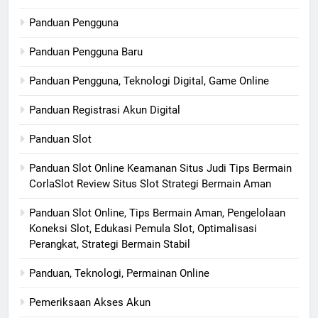
Panduan Pengguna
Panduan Pengguna Baru
Panduan Pengguna, Teknologi Digital, Game Online
Panduan Registrasi Akun Digital
Panduan Slot
Panduan Slot Online Keamanan Situs Judi Tips Bermain
CorlaSlot Review Situs Slot Strategi Bermain Aman
Panduan Slot Online, Tips Bermain Aman, Pengelolaan
Koneksi Slot, Edukasi Pemula Slot, Optimalisasi
Perangkat, Strategi Bermain Stabil
Panduan, Teknologi, Permainan Online
Pemeriksaan Akses Akun