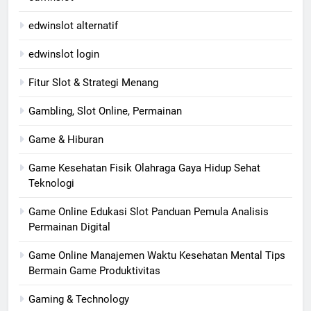
edwinslot alternatif
edwinslot login
Fitur Slot & Strategi Menang
Gambling, Slot Online, Permainan
Game & Hiburan
Game Kesehatan Fisik Olahraga Gaya Hidup Sehat
Teknologi
Game Online Edukasi Slot Panduan Pemula Analisis
Permainan Digital
Game Online Manajemen Waktu Kesehatan Mental Tips
Bermain Game Produktivitas
Gaming & Technology