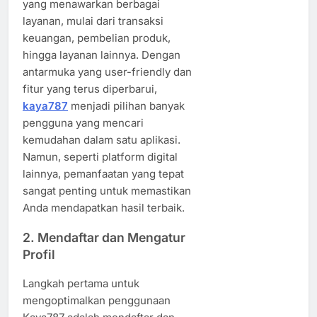
yang menawarkan berbagai
layanan, mulai dari transaksi
keuangan, pembelian produk,
hingga layanan lainnya. Dengan
antarmuka yang user-friendly dan
fitur yang terus diperbarui,
kaya787
menjadi pilihan banyak
pengguna yang mencari
kemudahan dalam satu aplikasi.
Namun, seperti platform digital
lainnya, pemanfaatan yang tepat
sangat penting untuk memastikan
Anda mendapatkan hasil terbaik.
2. Mendaftar dan Mengatur
Profil
Langkah pertama untuk
mengoptimalkan penggunaan