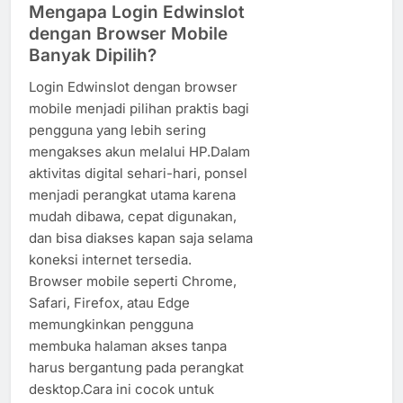
Mengapa Login Edwinslot
dengan Browser Mobile
Banyak Dipilih?
Login Edwinslot dengan browser
mobile menjadi pilihan praktis bagi
pengguna yang lebih sering
mengakses akun melalui HP.Dalam
aktivitas digital sehari-hari, ponsel
menjadi perangkat utama karena
mudah dibawa, cepat digunakan,
dan bisa diakses kapan saja selama
koneksi internet tersedia.
Browser mobile seperti Chrome,
Safari, Firefox, atau Edge
memungkinkan pengguna
membuka halaman akses tanpa
harus bergantung pada perangkat
desktop.Cara ini cocok untuk