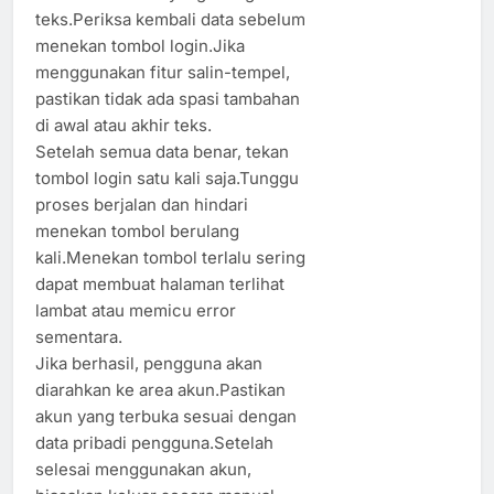
teks.Periksa kembali data sebelum
menekan tombol login.Jika
menggunakan fitur salin-tempel,
pastikan tidak ada spasi tambahan
di awal atau akhir teks.
Setelah semua data benar, tekan
tombol login satu kali saja.Tunggu
proses berjalan dan hindari
menekan tombol berulang
kali.Menekan tombol terlalu sering
dapat membuat halaman terlihat
lambat atau memicu error
sementara.
Jika berhasil, pengguna akan
diarahkan ke area akun.Pastikan
akun yang terbuka sesuai dengan
data pribadi pengguna.Setelah
selesai menggunakan akun,