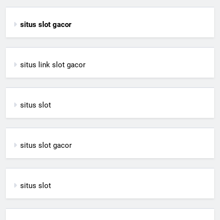
situs slot gacor
situs link slot gacor
situs slot
situs slot gacor
situs slot