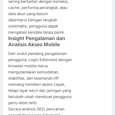
sering berkaitan dengan koneksi,
cache, performa perangkat, atau
data akun yang belum
diperbarui.Dengan langkah
sistematis, pengguna dapat
mengatasi kendala tanpa panik.
Insight Pengalaman dan
Analisis Akses Mobile
Dari sudut pandang pengalaman
pengguna, Login Edwinslot dengan
browser mobile harus
mengutamakan kemudahan,
stabilitas, dan keamanan.HP
memang memberi akses cepat,
tetapi layar kecil dan jaringan yang
berubah-ubah membuat pengguna
perlu lebih teliti.
Secara analisis SEO, pencarian