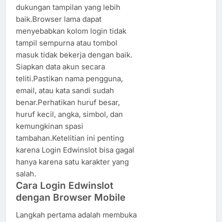
dukungan tampilan yang lebih
baik.Browser lama dapat
menyebabkan kolom login tidak
tampil sempurna atau tombol
masuk tidak bekerja dengan baik.
Siapkan data akun secara
teliti.Pastikan nama pengguna,
email, atau kata sandi sudah
benar.Perhatikan huruf besar,
huruf kecil, angka, simbol, dan
kemungkinan spasi
tambahan.Ketelitian ini penting
karena Login Edwinslot bisa gagal
hanya karena satu karakter yang
salah.
Cara Login Edwinslot
dengan Browser Mobile
Langkah pertama adalah membuka