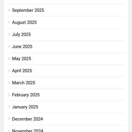
September 2025
August 2025
July 2025
June 2025
May 2025
April 2025
March 2025
February 2025
January 2025
December 2024
November 2024