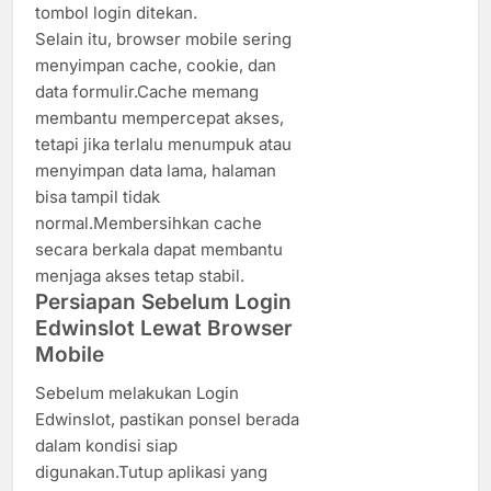
tombol login ditekan.
Selain itu, browser mobile sering
menyimpan cache, cookie, dan
data formulir.Cache memang
membantu mempercepat akses,
tetapi jika terlalu menumpuk atau
menyimpan data lama, halaman
bisa tampil tidak
normal.Membersihkan cache
secara berkala dapat membantu
menjaga akses tetap stabil.
Persiapan Sebelum Login
Edwinslot Lewat Browser
Mobile
Sebelum melakukan Login
Edwinslot, pastikan ponsel berada
dalam kondisi siap
digunakan.Tutup aplikasi yang