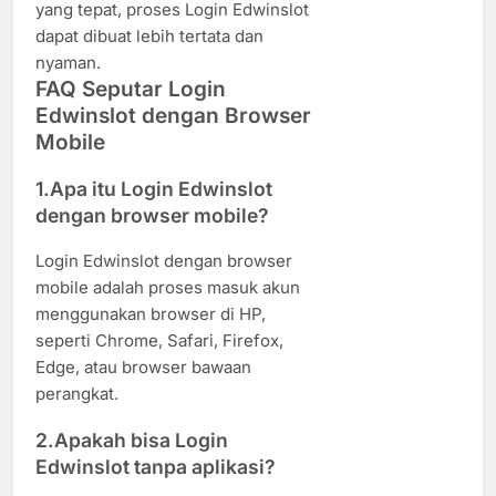
yang tepat, proses Login Edwinslot
dapat dibuat lebih tertata dan
nyaman.
FAQ Seputar Login
Edwinslot dengan Browser
Mobile
1.Apa itu Login Edwinslot
dengan browser mobile?
Login Edwinslot dengan browser
mobile adalah proses masuk akun
menggunakan browser di HP,
seperti Chrome, Safari, Firefox,
Edge, atau browser bawaan
perangkat.
2.Apakah bisa Login
Edwinslot tanpa aplikasi?