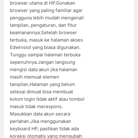
browser utama di HP.Gunakan
browser yang paling familiar agar
pengguna lebih mudah mengenali
tampilan, pengaturan, dan fitur
keamanannya.Setelah browser
terbuka, masuk ke halaman akses
Edwinslot yang biasa digunakan.
Tunggu sampai halaman terbuka
sepenuhnya.Jangan langsung
mengisi data akun jika halaman
masih memuat elemen
tampilan.Halaman yang belum
selesai dimuat bisa membuat
kolom login tidak aktif atau tombol
masuk tidak merespons.
Masukkan data akun secara
perlahan.Jika menggunakan
keyboard HP, pastikan tidak ada
koreksi otomatis yang mengubah