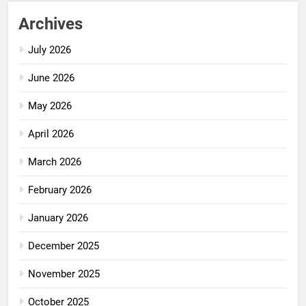
Archives
July 2026
June 2026
May 2026
April 2026
March 2026
February 2026
January 2026
December 2025
November 2025
October 2025