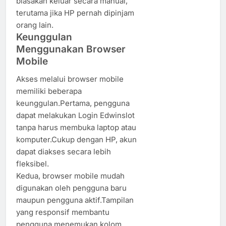
biasakan keluar secara manual,
terutama jika HP pernah dipinjam
orang lain.
Keunggulan
Menggunakan Browser
Mobile
Akses melalui browser mobile
memiliki beberapa
keunggulan.Pertama, pengguna
dapat melakukan Login Edwinslot
tanpa harus membuka laptop atau
komputer.Cukup dengan HP, akun
dapat diakses secara lebih
fleksibel.
Kedua, browser mobile mudah
digunakan oleh pengguna baru
maupun pengguna aktif.Tampilan
yang responsif membantu
pengguna menemukan kolom