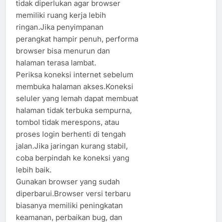
tidak diperlukan agar browser
memiliki ruang kerja lebih
ringan.Jika penyimpanan
perangkat hampir penuh, performa
browser bisa menurun dan
halaman terasa lambat.
Periksa koneksi internet sebelum
membuka halaman akses.Koneksi
seluler yang lemah dapat membuat
halaman tidak terbuka sempurna,
tombol tidak merespons, atau
proses login berhenti di tengah
jalan.Jika jaringan kurang stabil,
coba berpindah ke koneksi yang
lebih baik.
Gunakan browser yang sudah
diperbarui.Browser versi terbaru
biasanya memiliki peningkatan
keamanan, perbaikan bug, dan