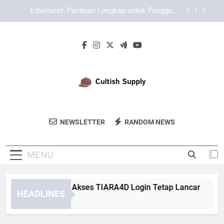
Skip
EDWINSLOT Login dengan Sistem Keamanan
to
yang Mendukung Kenyamanan
content
Cara Login Edwinslot dengan Browser Mobile
yang Praktis, Aman, dan Mudah Dipahami
Cara Memastikan Akses TIARA4D Login Tetap
Lancar
Edwinslot: Panduan Lengkap untuk Pengguna
Aktif
EDWINSLOT Login dengan Sistem Keamanan
yang Mendukung Kenyamanan
Cultish Supply
Dapatkan Koleksi Streetwear Keren Di
Cara Login Edwinslot dengan Browser Mobile
NEWSLETTER
RANDOM NEWS
yang Praktis, Aman, dan Mudah Dipahami
Cultish Supply.
MENU
ra Memastikan Akses TIARA4D Login Tetap Lancar
Edw
HEADLINES
Weeks Ago
1 Mo