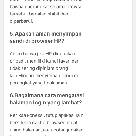
bawaan perangkat selama browser
tersebut berjalan stabil dan
diperbarui.
5.Apakah aman menyimpan
sandi di browser HP?
Aman hanya jika HP digunakan
pribadi, memiliki kunci layar, dan
tidak sering dipinjam orang
lain.Hindari menyimpan sandi di
perangkat yang tidak aman.
6.Bagaimana cara mengatasi
halaman login yang lambat?
Periksa koneksi, tutup aplikasi lain,
bersihkan cache browser, muat
ulang halaman, atau coba gunakan