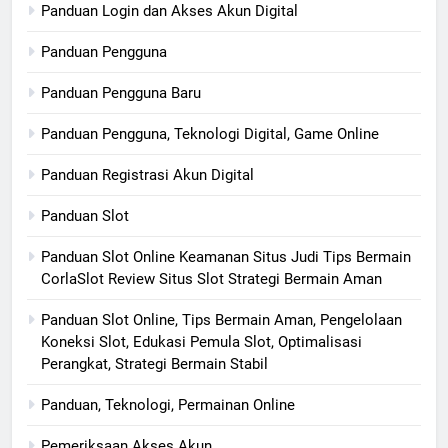
Panduan Login dan Akses Akun Digital
Panduan Pengguna
Panduan Pengguna Baru
Panduan Pengguna, Teknologi Digital, Game Online
Panduan Registrasi Akun Digital
Panduan Slot
Panduan Slot Online Keamanan Situs Judi Tips Bermain
CorlaSlot Review Situs Slot Strategi Bermain Aman
Panduan Slot Online, Tips Bermain Aman, Pengelolaan
Koneksi Slot, Edukasi Pemula Slot, Optimalisasi
Perangkat, Strategi Bermain Stabil
Panduan, Teknologi, Permainan Online
Pemeriksaan Akses Akun