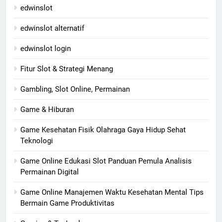
edwinslot
edwinslot alternatif
edwinslot login
Fitur Slot & Strategi Menang
Gambling, Slot Online, Permainan
Game & Hiburan
Game Kesehatan Fisik Olahraga Gaya Hidup Sehat
Teknologi
Game Online Edukasi Slot Panduan Pemula Analisis
Permainan Digital
Game Online Manajemen Waktu Kesehatan Mental Tips
Bermain Game Produktivitas