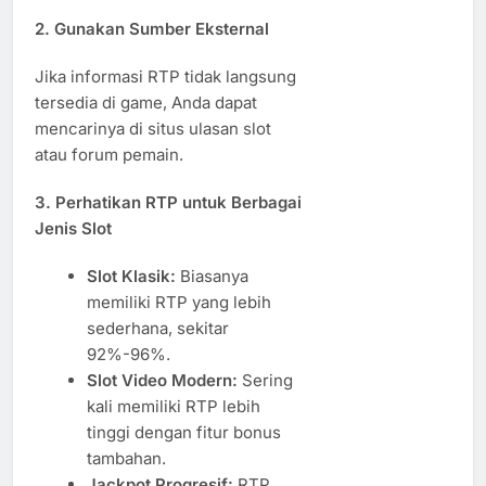
2. Gunakan Sumber Eksternal
Jika informasi RTP tidak langsung
tersedia di game, Anda dapat
mencarinya di situs ulasan slot
atau forum pemain.
3. Perhatikan RTP untuk Berbagai
Jenis Slot
Slot Klasik:
Biasanya
memiliki RTP yang lebih
sederhana, sekitar
92%-96%.
Slot Video Modern:
Sering
kali memiliki RTP lebih
tinggi dengan fitur bonus
tambahan.
Jackpot Progresif:
RTP