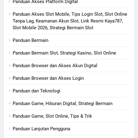
Panduan Akses Platform Digital
Panduan Akses Slot Mobile, Tips Login Slot, Slot Online
Tanpa Lag, Keamanan Akun Slot, Link Resmi Kaya787,
Slot Mobile 2026, Strategi Bermain Slot
Panduan Bermain
Panduan Bermain Slot, Strategi Kasino, Slot Online
Panduan Browser dan Akses Akun Digital
Panduan Browser dan Akses Login
Panduan dan Teknologi
Panduan Game, Hiburan Digital, Strategi Bermain
Panduan Game, Slot Online, Tips & Trik
Panduan Lanjutan Pengguna