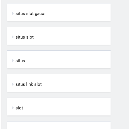
situs slot gacor
situs slot
situs
situs link slot
slot