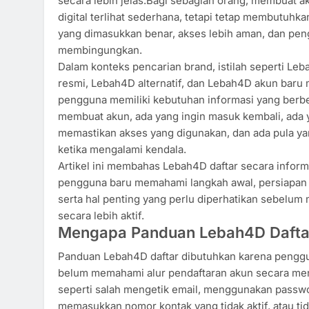
secara lebih jelas.Bagi sebagian orang, membuat a
digital terlihat sederhana, tetapi tetap membutuhkan
yang dimasukkan benar, akses lebih aman, dan pen
membingungkan.
Dalam konteks pencarian brand, istilah seperti Le
resmi, Lebah4D alternatif, dan Lebah4D akun bar
pengguna memiliki kebutuhan informasi yang berb
membuat akun, ada yang ingin masuk kembali, ada 
memastikan akses yang digunakan, dan ada pula ya
ketika mengalami kendala.
Artikel ini membahas Lebah4D daftar secara infor
pengguna baru memahami langkah awal, persiapan 
serta hal penting yang perlu diperhatikan sebelu
secara lebih aktif.
Mengapa Panduan Lebah4D Dafta
Panduan Lebah4D daftar dibutuhkan karena penggun
belum memahami alur pendaftaran akun secara me
seperti salah mengetik email, menggunakan passw
memasukkan nomor kontak yang tidak aktif, atau ti