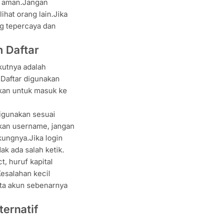
n aman.Jangan
hat orang lain.Jika
g tepercaya dan
 Daftar
kutnya adalah
.Daftar digunakan
kan untuk masuk ke
igunakan sesuai
kan username, jangan
ungnya.Jika login
k ada salah ketik.
t, huruf kapital
Kesalahan kecil
ata akun sebenarnya
ernatif