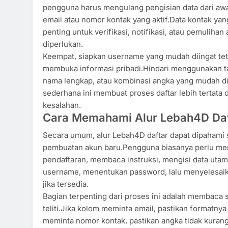
pengguna harus mengulang pengisian data dari awal
email atau nomor kontak yang aktif.Data kontak ya
penting untuk verifikasi, notifikasi, atau pemulihan 
diperlukan.
Keempat, siapkan username yang mudah diingat tetap
membuka informasi pribadi.Hindari menggunakan ta
nama lengkap, atau kombinasi angka yang mudah d
sederhana ini membuat proses daftar lebih tertata 
kesalahan.
Cara Memahami Alur Lebah4D Daf
Secara umum, alur Lebah4D daftar dapat dipahami 
pembuatan akun baru.Pengguna biasanya perlu m
pendaftaran, membaca instruksi, mengisi data uta
username, menentukan password, lalu menyelesaik
jika tersedia.
Bagian terpenting dari proses ini adalah membaca 
teliti.Jika kolom meminta email, pastikan formatnya
meminta nomor kontak, pastikan angka tidak kurang 