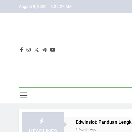
Skip
August 9, 2026
8:25:28 AM
to
content
Cul
Dapatkan K
in Tetap Lancar
Edwinslot: Panduan Lengkap untuk Pe
1 Month Ago
HEADLINES