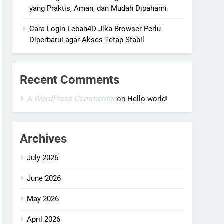
yang Praktis, Aman, dan Mudah Dipahami
Cara Login Lebah4D Jika Browser Perlu
Diperbarui agar Akses Tetap Stabil
Recent Comments
A WordPress Commenter
on
Hello world!
Archives
July 2026
June 2026
May 2026
April 2026