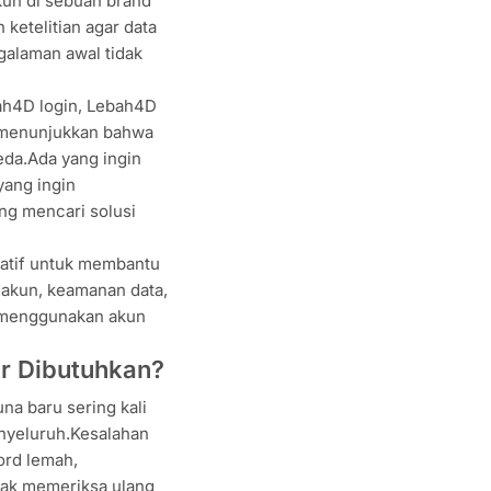
kun di sebuah brand
 ketelitian agar data
galaman awal tidak
bah4D login, Lebah4D
u menunjukkan bahwa
eda.Ada yang ingin
yang ingin
ng mencari solusi
matif untuk membantu
akun, keamanan data,
m menggunakan akun
r Dibutuhkan?
a baru sering kali
nyeluruh.Kesalahan
ord lemah,
dak memeriksa ulang