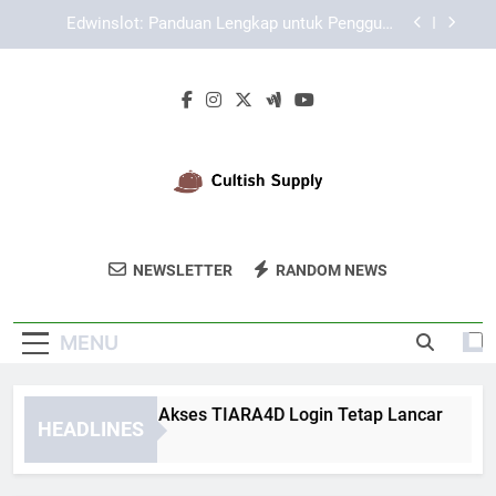
Skip
EDWINSLOT Login dengan Sistem Keamanan
to
yang Mendukung Kenyamanan
content
Cara Login Edwinslot dengan Browser Mobile
yang Praktis, Aman, dan Mudah Dipahami
Cara Memastikan Akses TIARA4D Login Tetap
Lancar
Edwinslot: Panduan Lengkap untuk Pengguna
Aktif
EDWINSLOT Login dengan Sistem Keamanan
yang Mendukung Kenyamanan
Cultish Supply
Dapatkan Koleksi Streetwear Keren Di
Cara Login Edwinslot dengan Browser Mobile
NEWSLETTER
RANDOM NEWS
yang Praktis, Aman, dan Mudah Dipahami
Cultish Supply.
MENU
ara Memastikan Akses TIARA4D Login Tetap Lancar
Ed
HEADLINES
 Weeks Ago
1 M