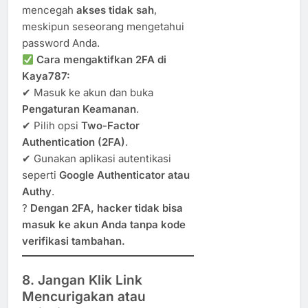
mencegah
akses tidak sah
,
meskipun seseorang mengetahui
password Anda.
Cara mengaktifkan 2FA di
Kaya787:
✔ Masuk ke akun dan buka
Pengaturan Keamanan
.
✔ Pilih opsi
Two-Factor
Authentication (2FA)
.
✔ Gunakan aplikasi autentikasi
seperti
Google Authenticator atau
Authy
.
?
Dengan 2FA, hacker tidak bisa
masuk ke akun Anda tanpa kode
verifikasi tambahan.
8. Jangan Klik Link
Mencurigakan atau