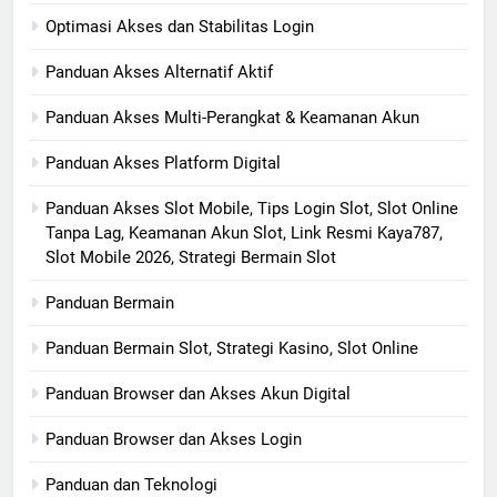
Optimasi Akses dan Stabilitas Login
Panduan Akses Alternatif Aktif
Panduan Akses Multi-Perangkat & Keamanan Akun
Panduan Akses Platform Digital
Panduan Akses Slot Mobile, Tips Login Slot, Slot Online
Tanpa Lag, Keamanan Akun Slot, Link Resmi Kaya787,
Slot Mobile 2026, Strategi Bermain Slot
Panduan Bermain
Panduan Bermain Slot, Strategi Kasino, Slot Online
Panduan Browser dan Akses Akun Digital
Panduan Browser dan Akses Login
Panduan dan Teknologi