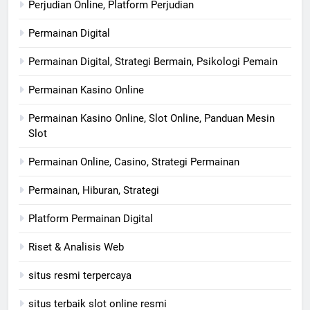
Perjudian Online, Platform Perjudian
Permainan Digital
Permainan Digital, Strategi Bermain, Psikologi Pemain
Permainan Kasino Online
Permainan Kasino Online, Slot Online, Panduan Mesin
Slot
Permainan Online, Casino, Strategi Permainan
Permainan, Hiburan, Strategi
Platform Permainan Digital
Riset & Analisis Web
situs resmi terpercaya
situs terbaik slot online resmi