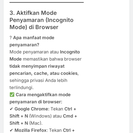
3. Aktifkan Mode
Penyamaran (Incognito
Mode) di Browser
?
Apa manfaat mode
penyamaran?
Mode penyamaran atau
Incognito
Mode
memastikan bahwa browser
tidak menyimpan riwayat
pencarian, cache, atau cookies
,
sehingga privasi Anda lebih
terlindungi.
Cara mengaktifkan mode
penyamaran di browser:
✔
Google Chrome
: Tekan
Ctrl +
Shift + N
(Windows) atau
Cmd +
Shift + N
(Mac).
✔
Mozilla Firefox
: Tekan
Ctrl +