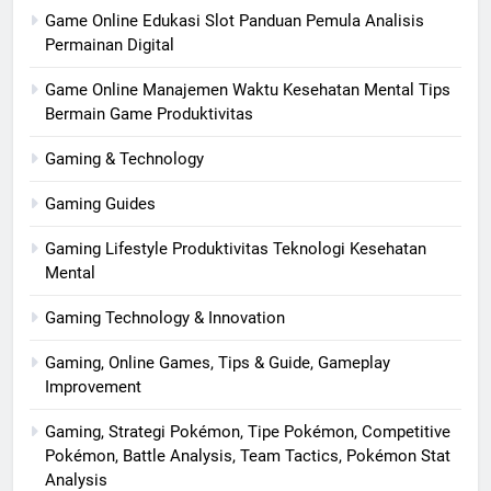
Game Online Edukasi Slot Panduan Pemula Analisis
Permainan Digital
Game Online Manajemen Waktu Kesehatan Mental Tips
Bermain Game Produktivitas
Gaming & Technology
Gaming Guides
Gaming Lifestyle Produktivitas Teknologi Kesehatan
Mental
Gaming Technology & Innovation
Gaming, Online Games, Tips & Guide, Gameplay
Improvement
Gaming, Strategi Pokémon, Tipe Pokémon, Competitive
Pokémon, Battle Analysis, Team Tactics, Pokémon Stat
Analysis