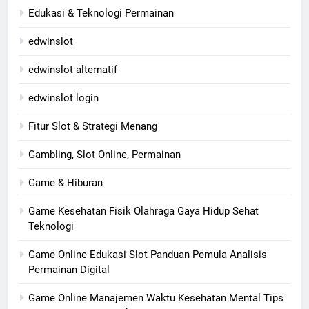
Edukasi & Teknologi Permainan
edwinslot
edwinslot alternatif
edwinslot login
Fitur Slot & Strategi Menang
Gambling, Slot Online, Permainan
Game & Hiburan
Game Kesehatan Fisik Olahraga Gaya Hidup Sehat
Teknologi
Game Online Edukasi Slot Panduan Pemula Analisis
Permainan Digital
Game Online Manajemen Waktu Kesehatan Mental Tips