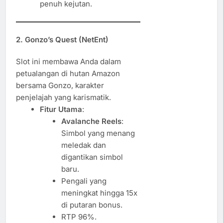
penuh kejutan.
2.
Gonzo’s Quest (NetEnt)
Slot ini membawa Anda dalam
petualangan di hutan Amazon
bersama Gonzo, karakter
penjelajah yang karismatik.
Fitur Utama
:
Avalanche Reels
:
Simbol yang menang
meledak dan
digantikan simbol
baru.
Pengali yang
meningkat hingga 15x
di putaran bonus.
RTP 96%.