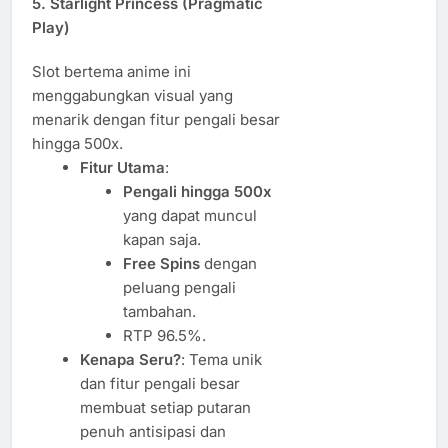
5.
Starlight Princess (Pragmatic
Play)
Slot bertema anime ini
menggabungkan visual yang
menarik dengan fitur pengali besar
hingga 500x.
Fitur Utama
:
Pengali hingga 500x
yang dapat muncul
kapan saja.
Free Spins
dengan
peluang pengali
tambahan.
RTP 96.5%.
Kenapa Seru?
: Tema unik
dan fitur pengali besar
membuat setiap putaran
penuh antisipasi dan