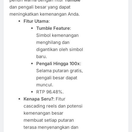
dan pengali besar yang dapat
meningkatkan kemenangan Anda.
Fitur Utama
:
Tumble Feature
:
Simbol kemenangan
menghilang dan
digantikan oleh simbol
baru.
Pengali Hingga 100x
:
Selama putaran gratis,
pengali besar dapat
muncul.
RTP 96.48%.
Kenapa Seru?
: Fitur
cascading reels dan potensi
kemenangan besar
membuat setiap putaran
terasa menyenangkan dan