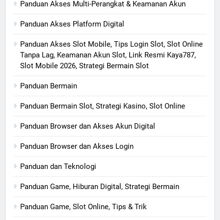
Panduan Akses Multi-Perangkat & Keamanan Akun
Panduan Akses Platform Digital
Panduan Akses Slot Mobile, Tips Login Slot, Slot Online
Tanpa Lag, Keamanan Akun Slot, Link Resmi Kaya787,
Slot Mobile 2026, Strategi Bermain Slot
Panduan Bermain
Panduan Bermain Slot, Strategi Kasino, Slot Online
Panduan Browser dan Akses Akun Digital
Panduan Browser dan Akses Login
Panduan dan Teknologi
Panduan Game, Hiburan Digital, Strategi Bermain
Panduan Game, Slot Online, Tips & Trik