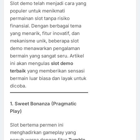
Slot demo telah menjadi cara yang
populer untuk menikmati
permainan slot tanpa risiko
finansial. Dengan berbagai tema
yang menarik, fitur inovatif, dan
mekanisme unik, beberapa slot
demo menawarkan pengalaman
bermain yang sangat seru. Artikel
ini akan mengulas
slot demo
terbaik
yang memberikan sensasi
bermain luar biasa dan layak untuk
dicoba.
1.
Sweet Bonanza (Pragmatic
Play)
Slot bertema permen ini
menghadirkan gameplay yang
penuh warna dengan fitur
Tumble