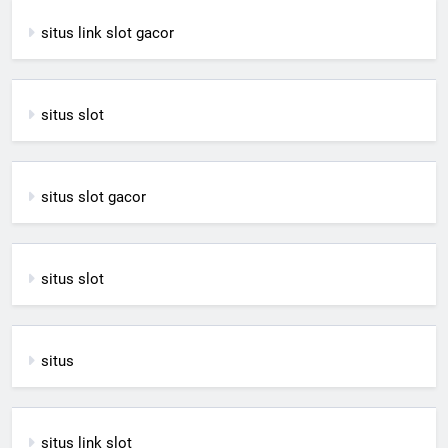
situs link slot gacor
situs slot
situs slot gacor
situs slot
situs
situs link slot