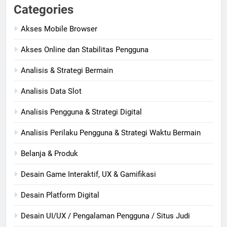
Categories
Akses Mobile Browser
Akses Online dan Stabilitas Pengguna
Analisis & Strategi Bermain
Analisis Data Slot
Analisis Pengguna & Strategi Digital
Analisis Perilaku Pengguna & Strategi Waktu Bermain
Belanja & Produk
Desain Game Interaktif, UX & Gamifikasi
Desain Platform Digital
Desain UI/UX / Pengalaman Pengguna / Situs Judi