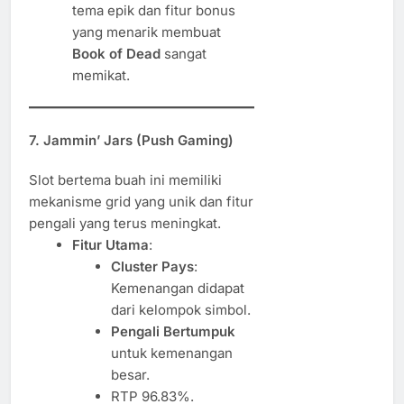
tema epik dan fitur bonus
yang menarik membuat
Book of Dead
sangat
memikat.
7.
Jammin’ Jars (Push Gaming)
Slot bertema buah ini memiliki
mekanisme grid yang unik dan fitur
pengali yang terus meningkat.
Fitur Utama
:
Cluster Pays
:
Kemenangan didapat
dari kelompok simbol.
Pengali Bertumpuk
untuk kemenangan
besar.
RTP 96.83%.