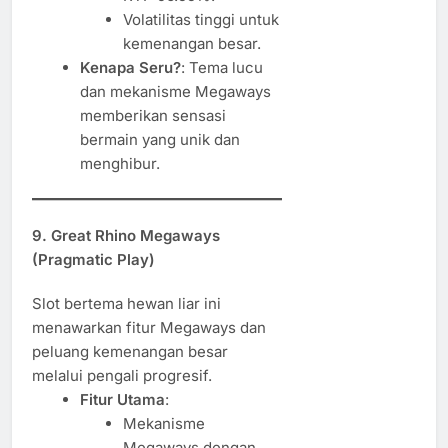
Volatilitas tinggi untuk
kemenangan besar.
Kenapa Seru?
: Tema lucu
dan mekanisme Megaways
memberikan sensasi
bermain yang unik dan
menghibur.
9.
Great Rhino Megaways
(Pragmatic Play)
Slot bertema hewan liar ini
menawarkan fitur Megaways dan
peluang kemenangan besar
melalui pengali progresif.
Fitur Utama
:
Mekanisme
Megaways dengan