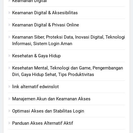
Keamanan Digital
Keamanan Digital & Aksesibilitas
Keamanan Digital & Privasi Online
Keamanan Siber, Proteksi Data, Inovasi Digital, Teknologi
Informasi, Sistem Login Aman
Kesehatan & Gaya Hidup
Kesehatan Mental, Teknologi dan Game, Pengembangan
Diri, Gaya Hidup Sehat, Tips Produktivitas
link alternatif edwinslot
Manajemen Akun dan Keamanan Akses
Optimasi Akses dan Stabilitas Login
Panduan Akses Alternatif Aktif