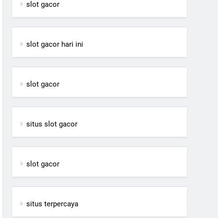
slot gacor
slot gacor hari ini
slot gacor
situs slot gacor
slot gacor
situs terpercaya