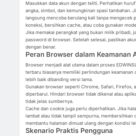
Masukkan data akun dengan teliti. Perhatikan huruf 
angka, simbol, dan kemungkinan spasi tambahan. Ji
langsung mencoba berulang kali tanpa mengecek 
koneksi, bersihkan cache, atau coba gunakan mode 
Jika memakai perangkat yang bukan milik pribadi,
password di browser. Setelah selesai, pastikan aku
dengan benar.
Peran Browser dalam Keamanan 
Browser menjadi alat utama dalam proses EDWINSL
terbaru biasanya memiliki perlindungan keamanan d
lebih baik dibanding versi lama.
Gunakan browser seperti Chrome, Safari, Firefox, 
diperbarui. Hindari browser tidak dikenal atau aplik
tidak jelas sumbernya.
Cache dan cookie juga perlu diperhatikan. Jika hal
lambat atau tidak tampil sempurna, membersihkan 
membantu halaman dimuat ulang dengan kondisi leb
Skenario Praktis Pengguna