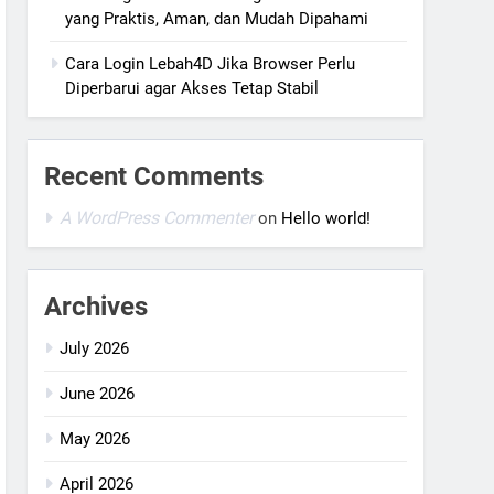
yang Praktis, Aman, dan Mudah Dipahami
Cara Login Lebah4D Jika Browser Perlu
Diperbarui agar Akses Tetap Stabil
Recent Comments
A WordPress Commenter
on
Hello world!
Archives
July 2026
June 2026
May 2026
April 2026