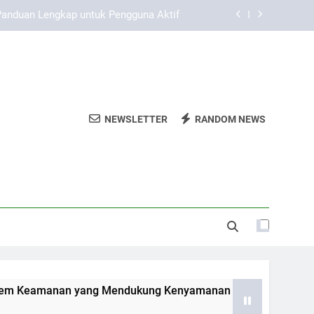
Panduan Lengkap untuk Pengguna Aktif
eamanan yang Mendukung Kenyamanan
ng Praktis, Aman, dan Mudah Dipahami
an Akses TIARA4D Login Tetap Lancar
NEWSLETTER
RANDOM NEWS
Panduan Lengkap untuk Pengguna Aktif
eamanan yang Mendukung Kenyamanan
ng Praktis, Aman, dan Mudah Dipahami
an yang Mendukung Kenyamanan
Cara Login Edwinslot
2 Months Ago