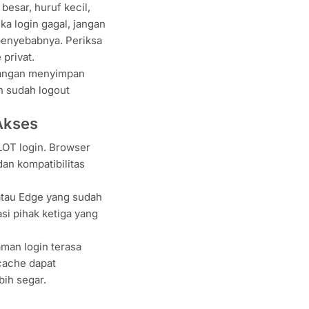
besar, huruf kecil,
ka login gagal, jangan
penyebabnya. Periksa
privat.
 jangan menyimpan
n sudah logout
Akses
OT login. Browser
an kompatibilitas
atau Edge yang sudah
asi pihak ketiga yang
aman login terasa
cache dapat
ih segar.