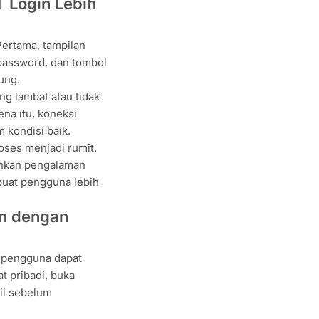
 Login Lebih
Pertama, tampilan
password, dan tombol
ung.
ng lambat atau tidak
na itu, koneksi
 kondisi baik.
oses menjadi rumit.
unkan pengalaman
uat pengguna lebih
n dengan
 pengguna dapat
t pribadi, buka
bil sebelum