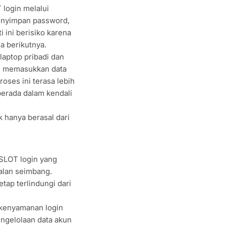
login melalui
enyimpan password,
 ini berisiko karena
a berikutnya.
aptop pribadi dan
u, memasukkan data
roses ini terasa lebih
erada dalam kendali
k hanya berasal dari
SLOT login yang
alan seimbang.
tap terlindungi dari
 kenyamanan login
engelolaan data akun