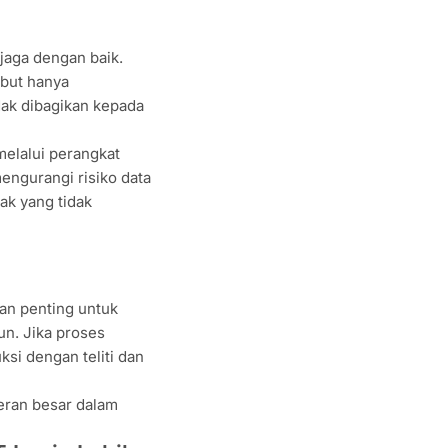
jaga dengan baik.
but hanya
ak dibagikan kepada
elalui perangkat
mengurangi risiko data
ak yang tidak
ian penting untuk
un. Jika proses
ksi dengan teliti dan
peran besar dalam