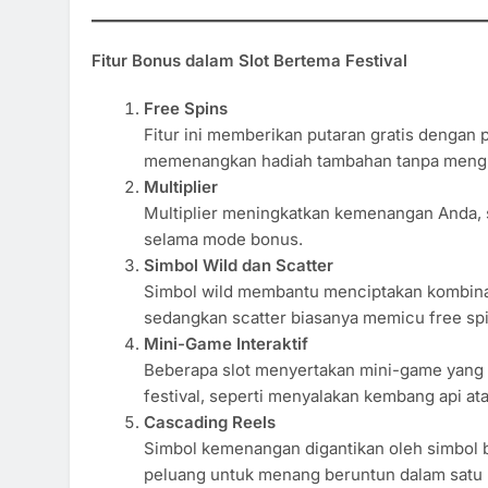
Fitur Bonus dalam Slot Bertema Festival
Free Spins
Fitur ini memberikan putaran gratis dengan 
memenangkan hadiah tambahan tanpa mengur
Multiplier
Multiplier meningkatkan kemenangan Anda, se
selama mode bonus.
Simbol Wild dan Scatter
Simbol wild membantu menciptakan kombin
sedangkan scatter biasanya memicu free spi
Mini-Game Interaktif
Beberapa slot menyertakan mini-game yang m
festival, seperti menyalakan kembang api ata
Cascading Reels
Simbol kemenangan digantikan oleh simbol 
peluang untuk menang beruntun dalam satu 