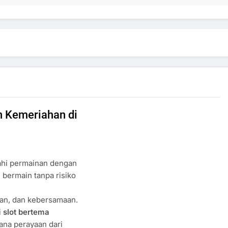
n Kemeriahan di
jahi permainan dengan
 bermain tanpa risiko
aan, dan kebersamaan.
i
slot bertema
ana perayaan dari