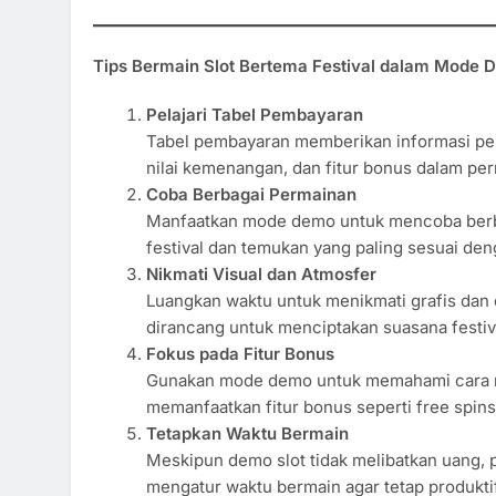
Tips Bermain Slot Bertema Festival dalam Mode
Pelajari Tabel Pembayaran
Tabel pembayaran memberikan informasi pen
nilai kemenangan, dan fitur bonus dalam pe
Coba Berbagai Permainan
Manfaatkan mode demo untuk mencoba berb
festival dan temukan yang paling sesuai den
Nikmati Visual dan Atmosfer
Luangkan waktu untuk menikmati grafis dan 
dirancang untuk menciptakan suasana festiva
Fokus pada Fitur Bonus
Gunakan mode demo untuk memahami cara
memanfaatkan fitur bonus seperti free spin
Tetapkan Waktu Bermain
Meskipun demo slot tidak melibatkan uang, 
mengatur waktu bermain agar tetap produktif