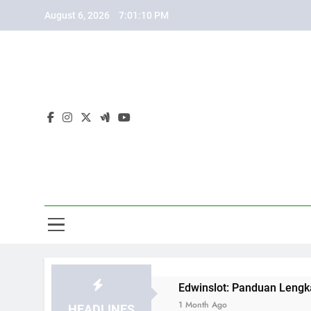
Skip
August 6, 2026
7:01:11 PM
to
content
Cul
Dapatkan K
in Tetap Lancar
Edwinslot: Panduan Lengkap untuk Pen
1 Month Ago
HEADLINES