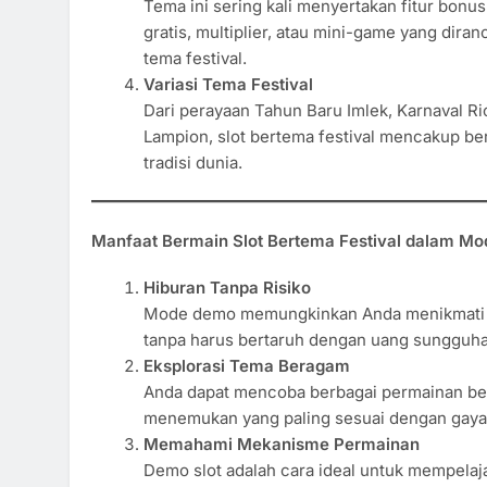
Tema ini sering kali menyertakan fitur bonus
gratis, multiplier, atau mini-game yang dira
tema festival.
Variasi Tema Festival
Dari perayaan Tahun Baru Imlek, Karnaval Rio
Lampion, slot bertema festival mencakup b
tradisi dunia.
Manfaat Bermain Slot Bertema Festival dalam M
Hiburan Tanpa Risiko
Mode demo memungkinkan Anda menikmati 
tanpa harus bertaruh dengan uang sungguha
Eksplorasi Tema Beragam
Anda dapat mencoba berbagai permainan ber
menemukan yang paling sesuai dengan gaya
Memahami Mekanisme Permainan
Demo slot adalah cara ideal untuk mempelajar