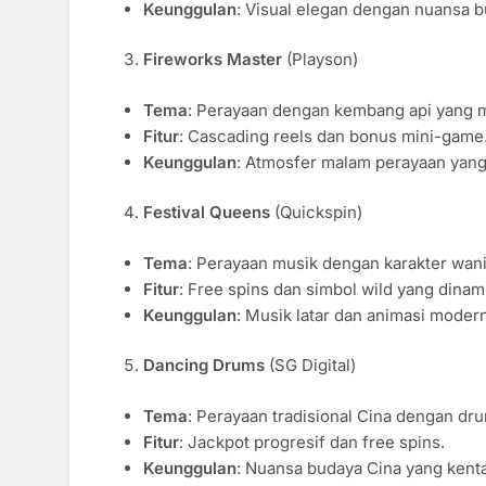
Keunggulan
: Visual elegan dengan nuansa b
Fireworks Master
(Playson)
Tema
: Perayaan dengan kembang api yang
Fitur
: Cascading reels dan bonus mini-game
Keunggulan
: Atmosfer malam perayaan yang
Festival Queens
(Quickspin)
Tema
: Perayaan musik dengan karakter wanit
Fitur
: Free spins dan simbol wild yang dinam
Keunggulan
: Musik latar dan animasi modern
Dancing Drums
(SG Digital)
Tema
: Perayaan tradisional Cina dengan dru
Fitur
: Jackpot progresif dan free spins.
Keunggulan
: Nuansa budaya Cina yang kenta