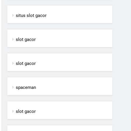
situs slot gacor
slot gacor
slot gacor
spaceman
slot gacor