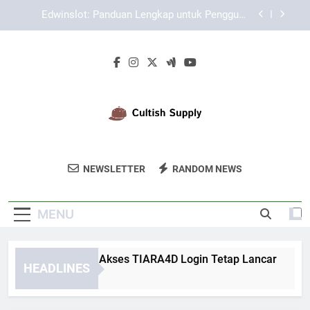
Skip
EDWINSLOT Login dengan Sistem Keamanan
to
yang Mendukung Kenyamanan
content
Cara Login Edwinslot dengan Browser Mobile
yang Praktis, Aman, dan Mudah Dipahami
Cara Memastikan Akses TIARA4D Login Tetap
Lancar
Edwinslot: Panduan Lengkap untuk Pengguna
Aktif
EDWINSLOT Login dengan Sistem Keamanan
yang Mendukung Kenyamanan
Cultish Supply
Dapatkan Koleksi Streetwear Keren Di
Cara Login Edwinslot dengan Browser Mobile
NEWSLETTER
RANDOM NEWS
yang Praktis, Aman, dan Mudah Dipahami
Cultish Supply.
MENU
ra Memastikan Akses TIARA4D Login Tetap Lancar
Edw
HEADLINES
Month Ago
1 Mo