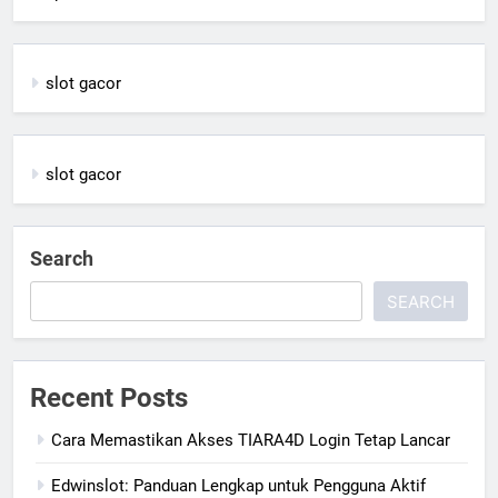
slot gacor
slot gacor
Search
SEARCH
Recent Posts
Cara Memastikan Akses TIARA4D Login Tetap Lancar
Edwinslot: Panduan Lengkap untuk Pengguna Aktif