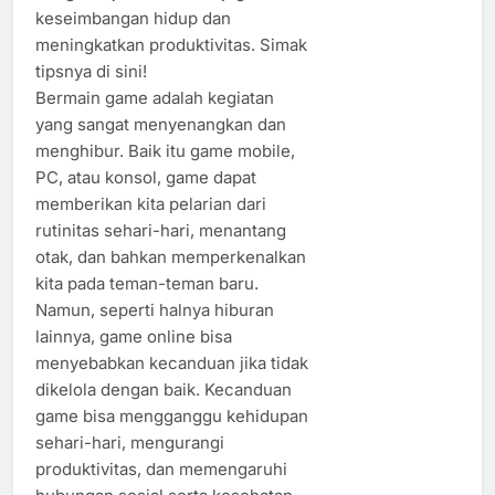
keseimbangan hidup dan
meningkatkan produktivitas. Simak
tipsnya di sini!
Bermain game adalah kegiatan
yang sangat menyenangkan dan
menghibur. Baik itu game mobile,
PC, atau konsol, game dapat
memberikan kita pelarian dari
rutinitas sehari-hari, menantang
otak, dan bahkan memperkenalkan
kita pada teman-teman baru.
Namun, seperti halnya hiburan
lainnya, game online bisa
menyebabkan kecanduan jika tidak
dikelola dengan baik. Kecanduan
game bisa mengganggu kehidupan
sehari-hari, mengurangi
produktivitas, dan memengaruhi