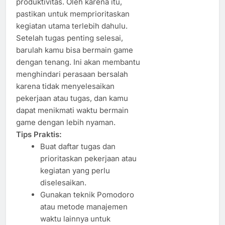
produktivitas. Oleh karena itu,
pastikan untuk memprioritaskan
kegiatan utama terlebih dahulu.
Setelah tugas penting selesai,
barulah kamu bisa bermain game
dengan tenang. Ini akan membantu
menghindari perasaan bersalah
karena tidak menyelesaikan
pekerjaan atau tugas, dan kamu
dapat menikmati waktu bermain
game dengan lebih nyaman.
Tips Praktis:
Buat daftar tugas dan
prioritaskan pekerjaan atau
kegiatan yang perlu
diselesaikan.
Gunakan teknik Pomodoro
atau metode manajemen
waktu lainnya untuk