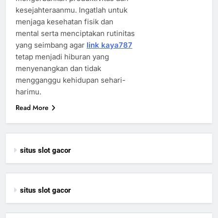
kesejahteraanmu. Ingatlah untuk
menjaga kesehatan fisik dan
mental serta menciptakan rutinitas
yang seimbang agar
link kaya787
tetap menjadi hiburan yang
menyenangkan dan tidak
mengganggu kehidupan sehari-
harimu.
Read More
situs slot gacor
situs slot gacor