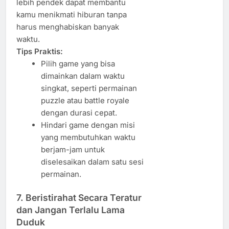
lebih pendek dapat membantu
kamu menikmati hiburan tanpa
harus menghabiskan banyak
waktu.
Tips Praktis:
Pilih game yang bisa
dimainkan dalam waktu
singkat, seperti permainan
puzzle atau battle royale
dengan durasi cepat.
Hindari game dengan misi
yang membutuhkan waktu
berjam-jam untuk
diselesaikan dalam satu sesi
permainan.
7.
Beristirahat Secara Teratur
dan Jangan Terlalu Lama
Duduk