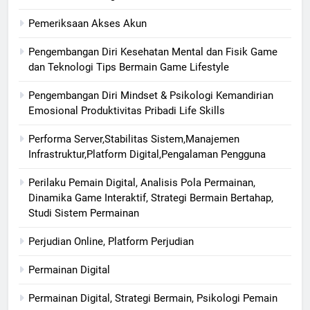
Pemeriksaan Akses Akun
Pengembangan Diri Kesehatan Mental dan Fisik Game
dan Teknologi Tips Bermain Game Lifestyle
Pengembangan Diri Mindset & Psikologi Kemandirian
Emosional Produktivitas Pribadi Life Skills
Performa Server,Stabilitas Sistem,Manajemen
Infrastruktur,Platform Digital,Pengalaman Pengguna
Perilaku Pemain Digital, Analisis Pola Permainan,
Dinamika Game Interaktif, Strategi Bermain Bertahap,
Studi Sistem Permainan
Perjudian Online, Platform Perjudian
Permainan Digital
Permainan Digital, Strategi Bermain, Psikologi Pemain