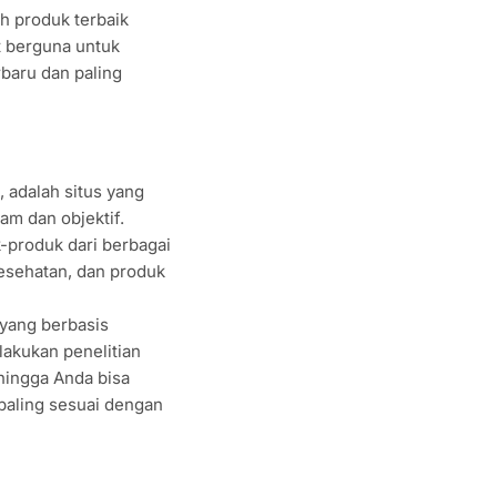
 produk terbaik
 berguna untuk
baru dan paling
, adalah situs yang
am dan objektif.
produk dari berbagai
kesehatan, dan produk
yang berbasis
akukan penelitian
hingga Anda bisa
paling sesuai dengan