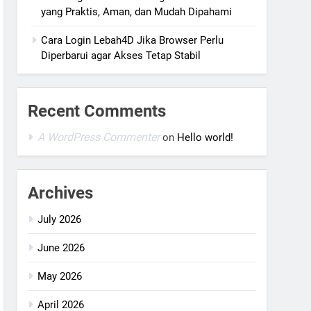
yang Praktis, Aman, dan Mudah Dipahami
Cara Login Lebah4D Jika Browser Perlu
Diperbarui agar Akses Tetap Stabil
Recent Comments
A WordPress Commenter
on
Hello world!
Archives
July 2026
June 2026
May 2026
April 2026