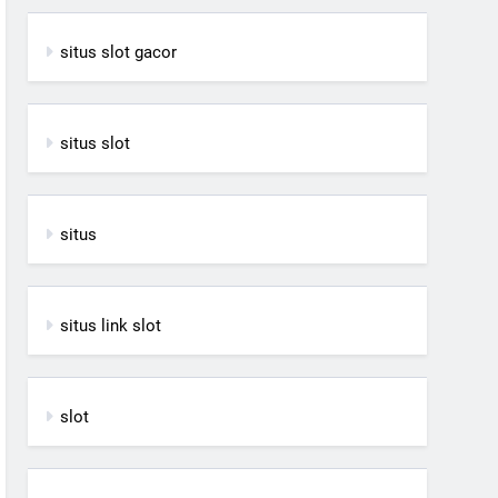
situs slot gacor
situs slot
situs
situs link slot
slot