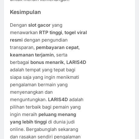
Kesimpulan
Dengan
slot gacor
yang
menawarkan
RTP tinggi
,
togel viral
resmi
dengan pengundian
transparan,
pembayaran cepat
,
keamanan terjamin
, serta
berbagai
bonus menarik
,
LARIS4D
adalah tempat yang tepat bagi
siapa saja yang ingin menikmati
pengalaman bermain yang
menyenangkan dan
menguntungkan.
LARIS4D
adalah
pilihan terbaik bagi pemain yang
ingin meraih
peluang menang
yang lebih tinggi
di dunia judi
online. Bergabunglah sekarang
dan rasakan sendiri pengalaman