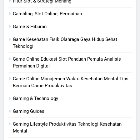
Fitur Slot & Strategi Menang
Gambling, Slot Online, Permainan
Game & Hiburan
Game Kesehatan Fisik Olahraga Gaya Hidup Sehat
Teknologi
Game Online Edukasi Slot Panduan Pemula Analisis
Permainan Digital
Game Online Manajemen Waktu Kesehatan Mental Tips
Bermain Game Produktivitas
Gaming & Technology
Gaming Guides
Gaming Lifestyle Produktivitas Teknologi Kesehatan
Mental