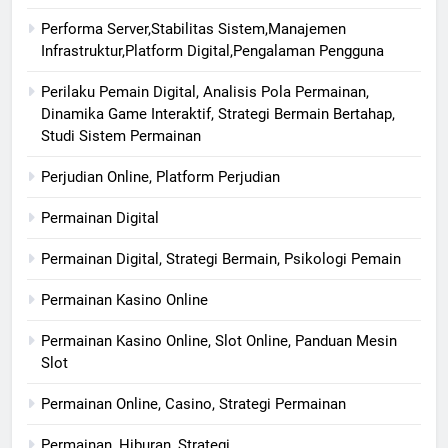
Performa Server,Stabilitas Sistem,Manajemen
Infrastruktur,Platform Digital,Pengalaman Pengguna
Perilaku Pemain Digital, Analisis Pola Permainan,
Dinamika Game Interaktif, Strategi Bermain Bertahap,
Studi Sistem Permainan
Perjudian Online, Platform Perjudian
Permainan Digital
Permainan Digital, Strategi Bermain, Psikologi Pemain
Permainan Kasino Online
Permainan Kasino Online, Slot Online, Panduan Mesin
Slot
Permainan Online, Casino, Strategi Permainan
Permainan, Hiburan, Strategi