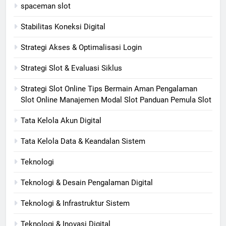
spaceman slot
Stabilitas Koneksi Digital
Strategi Akses & Optimalisasi Login
Strategi Slot & Evaluasi Siklus
Strategi Slot Online Tips Bermain Aman Pengalaman
Slot Online Manajemen Modal Slot Panduan Pemula Slot
Tata Kelola Akun Digital
Tata Kelola Data & Keandalan Sistem
Teknologi
Teknologi & Desain Pengalaman Digital
Teknologi & Infrastruktur Sistem
Teknologi & Inovasi Digital