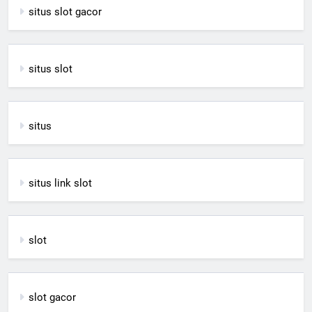
situs slot gacor
situs slot
situs
situs link slot
slot
slot gacor