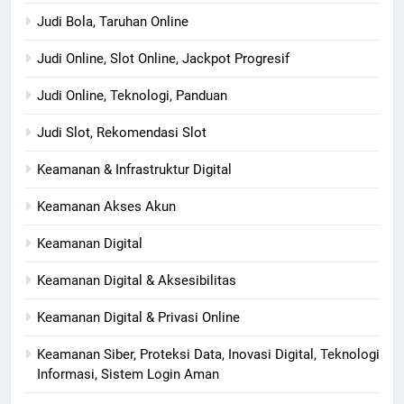
Judi Bola, Taruhan Online
Judi Online, Slot Online, Jackpot Progresif
Judi Online, Teknologi, Panduan
Judi Slot, Rekomendasi Slot
Keamanan & Infrastruktur Digital
Keamanan Akses Akun
Keamanan Digital
Keamanan Digital & Aksesibilitas
Keamanan Digital & Privasi Online
Keamanan Siber, Proteksi Data, Inovasi Digital, Teknologi
Informasi, Sistem Login Aman