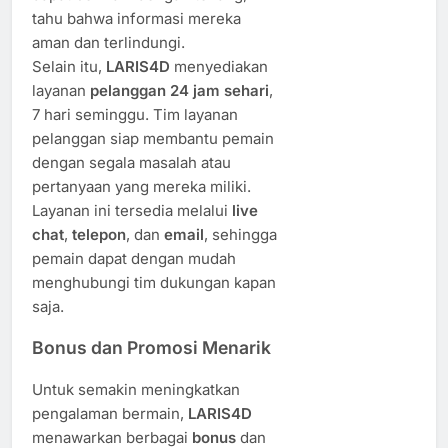
tahu bahwa informasi mereka
aman dan terlindungi.
Selain itu,
LARIS4D
menyediakan
layanan
pelanggan 24 jam sehari
,
7 hari seminggu. Tim layanan
pelanggan siap membantu pemain
dengan segala masalah atau
pertanyaan yang mereka miliki.
Layanan ini tersedia melalui
live
chat
,
telepon
, dan
email
, sehingga
pemain dapat dengan mudah
menghubungi tim dukungan kapan
saja.
Bonus dan Promosi Menarik
Untuk semakin meningkatkan
pengalaman bermain,
LARIS4D
menawarkan berbagai
bonus
dan