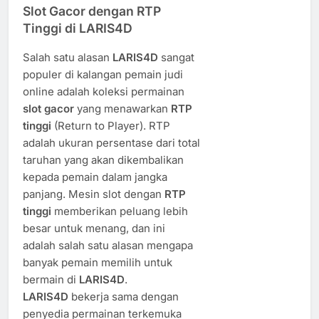
Slot Gacor dengan RTP
Tinggi di LARIS4D
Salah satu alasan
LARIS4D
sangat
populer di kalangan pemain judi
online adalah koleksi permainan
slot gacor
yang menawarkan
RTP
tinggi
(Return to Player). RTP
adalah ukuran persentase dari total
taruhan yang akan dikembalikan
kepada pemain dalam jangka
panjang. Mesin slot dengan
RTP
tinggi
memberikan peluang lebih
besar untuk menang, dan ini
adalah salah satu alasan mengapa
banyak pemain memilih untuk
bermain di
LARIS4D
.
LARIS4D
bekerja sama dengan
penyedia permainan terkemuka