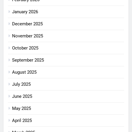
January 2026
December 2025
November 2025
October 2025
September 2025
August 2025
July 2025
June 2025
May 2025
April 2025