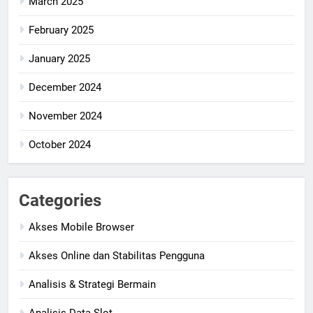
March 2025
February 2025
January 2025
December 2024
November 2024
October 2024
Categories
Akses Mobile Browser
Akses Online dan Stabilitas Pengguna
Analisis & Strategi Bermain
Analisis Data Slot