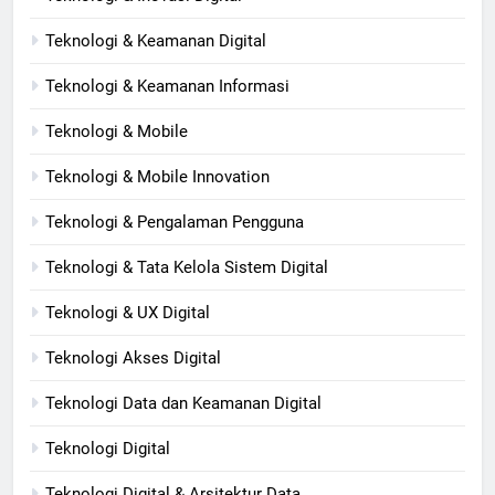
Teknologi & Keamanan Digital
Teknologi & Keamanan Informasi
Teknologi & Mobile
Teknologi & Mobile Innovation
Teknologi & Pengalaman Pengguna
Teknologi & Tata Kelola Sistem Digital
Teknologi & UX Digital
Teknologi Akses Digital
Teknologi Data dan Keamanan Digital
Teknologi Digital
Teknologi Digital & Arsitektur Data