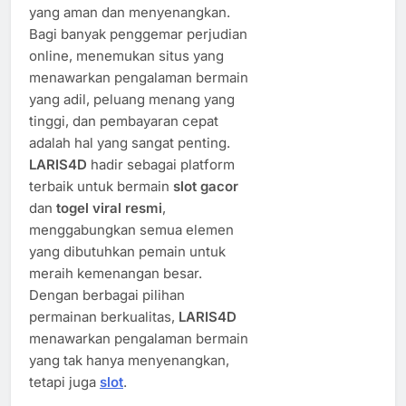
yang aman dan menyenangkan.
Bagi banyak penggemar perjudian
online, menemukan situs yang
menawarkan pengalaman bermain
yang adil, peluang menang yang
tinggi, dan pembayaran cepat
adalah hal yang sangat penting.
LARIS4D
hadir sebagai platform
terbaik untuk bermain
slot gacor
dan
togel viral resmi
,
menggabungkan semua elemen
yang dibutuhkan pemain untuk
meraih kemenangan besar.
Dengan berbagai pilihan
permainan berkualitas,
LARIS4D
menawarkan pengalaman bermain
yang tak hanya menyenangkan,
tetapi juga
slot
.