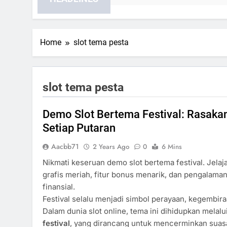
Home
slot tema pesta
slot tema pesta
Demo Slot Bertema Festival: Rasaka
Setiap Putaran
Aacbb71
2 Years Ago
0
6 Mins
Nikmati keseruan demo slot bertema festival. Jela
grafis meriah, fitur bonus menarik, dan pengalaman
finansial.
Festival selalu menjadi simbol perayaan, kegembir
Dalam dunia slot online, tema ini dihidupkan melalu
festival
, yang dirancang untuk mencerminkan suas