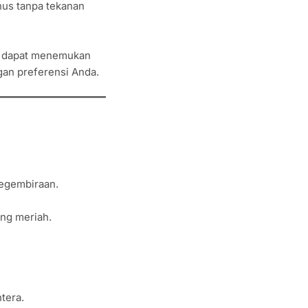
nus tanpa tekanan
a dapat menemukan
gan preferensi Anda.
kegembiraan.
ang meriah.
tera.