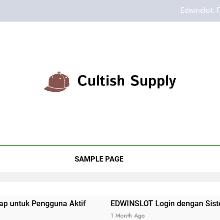
Edwinslot: 
EDWINSLOT Login dengan Sistem K
Cara Login Edwinslot dengan Browser Mobile ya
Cara Memastik
Edwinslot: 
EDWINSLOT Login dengan Sistem K
tish Supply
oleksi Streetwear Keren Di Cultish Supply.
Cara Login Edwinslot dengan Browser Mobile ya
SAMPLE PAGE
ngguna Aktif
EDWINSLOT Login dengan Sistem Keaman
1 Month Ago