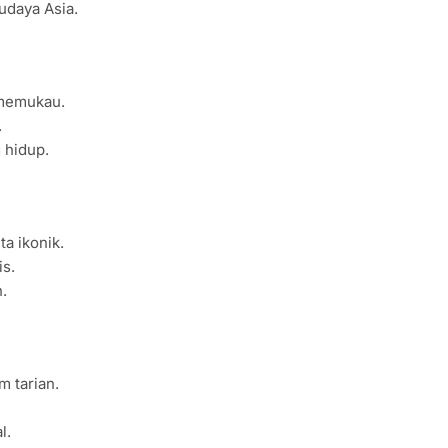
udaya Asia.
 memukau.
.
 hidup.
a ikonik.
is.
.
m tarian.
l.