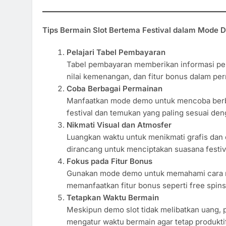
Tips Bermain Slot Bertema Festival dalam Mode
Pelajari Tabel Pembayaran
Tabel pembayaran memberikan informasi pen
nilai kemenangan, dan fitur bonus dalam pe
Coba Berbagai Permainan
Manfaatkan mode demo untuk mencoba berb
festival dan temukan yang paling sesuai den
Nikmati Visual dan Atmosfer
Luangkan waktu untuk menikmati grafis dan 
dirancang untuk menciptakan suasana festiva
Fokus pada Fitur Bonus
Gunakan mode demo untuk memahami cara
memanfaatkan fitur bonus seperti free spin
Tetapkan Waktu Bermain
Meskipun demo slot tidak melibatkan uang, 
mengatur waktu bermain agar tetap produktif