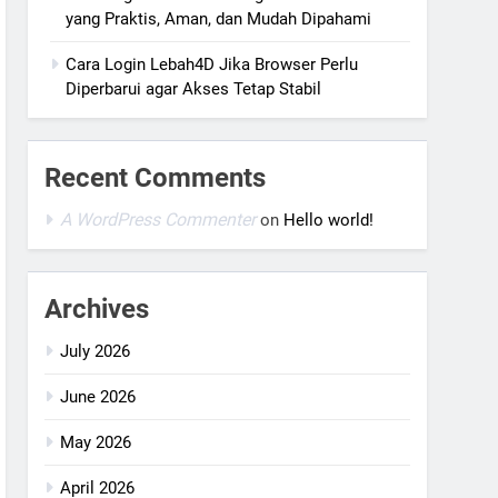
yang Praktis, Aman, dan Mudah Dipahami
Cara Login Lebah4D Jika Browser Perlu
Diperbarui agar Akses Tetap Stabil
Recent Comments
A WordPress Commenter
on
Hello world!
Archives
July 2026
June 2026
May 2026
April 2026