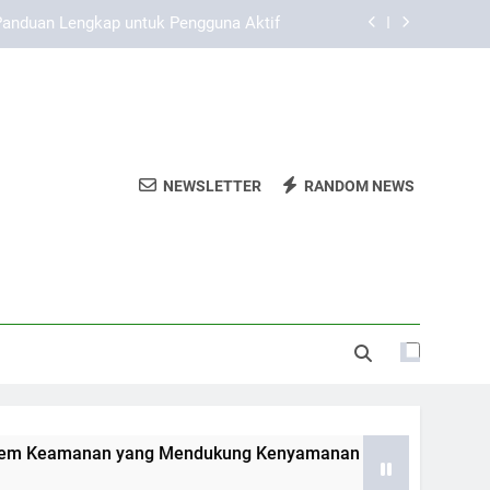
Panduan Lengkap untuk Pengguna Aktif
eamanan yang Mendukung Kenyamanan
ng Praktis, Aman, dan Mudah Dipahami
an Akses TIARA4D Login Tetap Lancar
NEWSLETTER
RANDOM NEWS
Panduan Lengkap untuk Pengguna Aktif
eamanan yang Mendukung Kenyamanan
ng Praktis, Aman, dan Mudah Dipahami
an yang Mendukung Kenyamanan
Cara Login Edwinslot
2 Months Ago