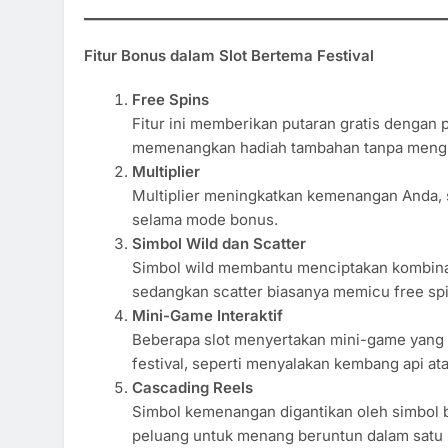
Fitur Bonus dalam Slot Bertema Festival
Free Spins
Fitur ini memberikan putaran gratis dengan 
memenangkan hadiah tambahan tanpa mengur
Multiplier
Multiplier meningkatkan kemenangan Anda, se
selama mode bonus.
Simbol Wild dan Scatter
Simbol wild membantu menciptakan kombin
sedangkan scatter biasanya memicu free spi
Mini-Game Interaktif
Beberapa slot menyertakan mini-game yang m
festival, seperti menyalakan kembang api ata
Cascading Reels
Simbol kemenangan digantikan oleh simbol 
peluang untuk menang beruntun dalam satu 