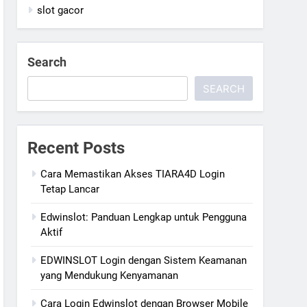
slot gacor
Search
SEARCH
Recent Posts
Cara Memastikan Akses TIARA4D Login
Tetap Lancar
Edwinslot: Panduan Lengkap untuk Pengguna
Aktif
EDWINSLOT Login dengan Sistem Keamanan
yang Mendukung Kenyamanan
Cara Login Edwinslot dengan Browser Mobile