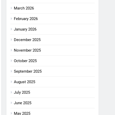
March 2026
February 2026
January 2026
December 2025
November 2025
October 2025
September 2025
August 2025
July 2025
June 2025
May 2025