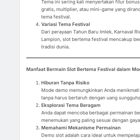
Tema ini sering kali menyertakan fitur bonus
gratis, multiplier, atau mini-game yang dira
tema festival.
Variasi Tema Festival
Dari perayaan Tahun Baru Imlek, Karnaval Rio
Lampion, slot bertema festival mencakup b
tradisi dunia.
Manfaat Bermain Slot Bertema Festival dalam M
Hiburan Tanpa Risiko
Mode demo memungkinkan Anda menikmati 
tanpa harus bertaruh dengan uang sungguha
Eksplorasi Tema Beragam
Anda dapat mencoba berbagai permainan ber
menemukan yang paling sesuai dengan gaya
Memahami Mekanisme Permainan
Demo slot adalah cara ideal untuk mempelajar