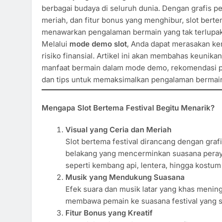
berbagai budaya di seluruh dunia. Dengan grafis p
meriah, dan fitur bonus yang menghibur, slot berte
menawarkan pengalaman bermain yang tak terlupa
Melalui
mode demo slot
, Anda dapat merasakan ke
risiko finansial. Artikel ini akan membahas keunikan
manfaat bermain dalam mode demo, rekomendasi p
dan tips untuk memaksimalkan pengalaman bermai
Mengapa Slot Bertema Festival Begitu Menarik?
Visual yang Ceria dan Meriah
Slot bertema festival dirancang dengan grafi
belakang yang mencerminkan suasana peray
seperti kembang api, lentera, hingga kostum 
Musik yang Mendukung Suasana
Efek suara dan musik latar yang khas mening
membawa pemain ke suasana festival yang 
Fitur Bonus yang Kreatif