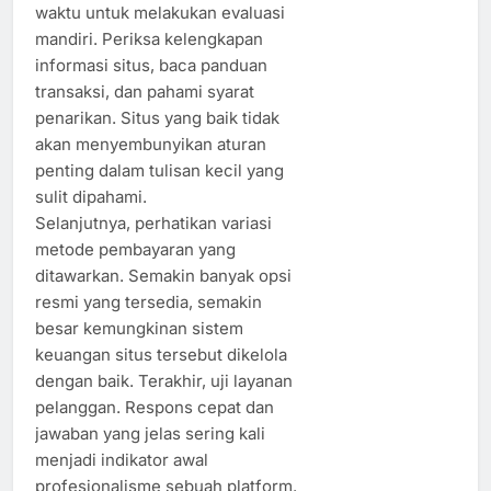
waktu untuk melakukan evaluasi
mandiri. Periksa kelengkapan
informasi situs, baca panduan
transaksi, dan pahami syarat
penarikan. Situs yang baik tidak
akan menyembunyikan aturan
penting dalam tulisan kecil yang
sulit dipahami.
Selanjutnya, perhatikan variasi
metode pembayaran yang
ditawarkan. Semakin banyak opsi
resmi yang tersedia, semakin
besar kemungkinan sistem
keuangan situs tersebut dikelola
dengan baik. Terakhir, uji layanan
pelanggan. Respons cepat dan
jawaban yang jelas sering kali
menjadi indikator awal
profesionalisme sebuah platform.