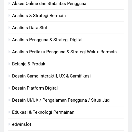
Akses Online dan Stabilitas Pengguna
Analisis & Strategi Bermain
Analisis Data Slot
Analisis Pengguna & Strategi Digital
Analisis Perilaku Pengguna & Strategi Waktu Bermain
Belanja & Produk
Desain Game Interaktif, UX & Gamifikasi
Desain Platform Digital
Desain UI/UX / Pengalaman Pengguna / Situs Judi
Edukasi & Teknologi Permainan
edwinslot