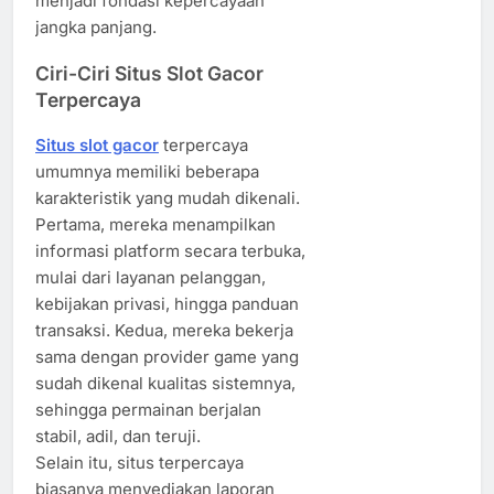
menjadi fondasi kepercayaan
jangka panjang.
Ciri-Ciri Situs Slot Gacor
Terpercaya
Situs slot gacor
terpercaya
umumnya memiliki beberapa
karakteristik yang mudah dikenali.
Pertama, mereka menampilkan
informasi platform secara terbuka,
mulai dari layanan pelanggan,
kebijakan privasi, hingga panduan
transaksi. Kedua, mereka bekerja
sama dengan provider game yang
sudah dikenal kualitas sistemnya,
sehingga permainan berjalan
stabil, adil, dan teruji.
Selain itu, situs terpercaya
biasanya menyediakan laporan