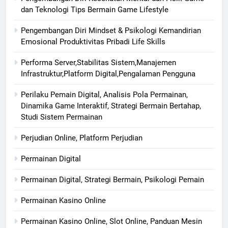
dan Teknologi Tips Bermain Game Lifestyle
Pengembangan Diri Mindset & Psikologi Kemandirian
Emosional Produktivitas Pribadi Life Skills
Performa Server,Stabilitas Sistem,Manajemen
Infrastruktur,Platform Digital,Pengalaman Pengguna
Perilaku Pemain Digital, Analisis Pola Permainan,
Dinamika Game Interaktif, Strategi Bermain Bertahap,
Studi Sistem Permainan
Perjudian Online, Platform Perjudian
Permainan Digital
Permainan Digital, Strategi Bermain, Psikologi Pemain
Permainan Kasino Online
Permainan Kasino Online, Slot Online, Panduan Mesin