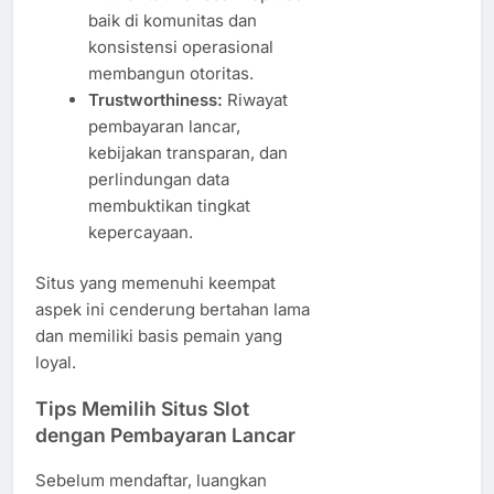
baik di komunitas dan
konsistensi operasional
membangun otoritas.
Trustworthiness:
Riwayat
pembayaran lancar,
kebijakan transparan, dan
perlindungan data
membuktikan tingkat
kepercayaan.
Situs yang memenuhi keempat
aspek ini cenderung bertahan lama
dan memiliki basis pemain yang
loyal.
Tips Memilih Situs Slot
dengan Pembayaran Lancar
Sebelum mendaftar, luangkan