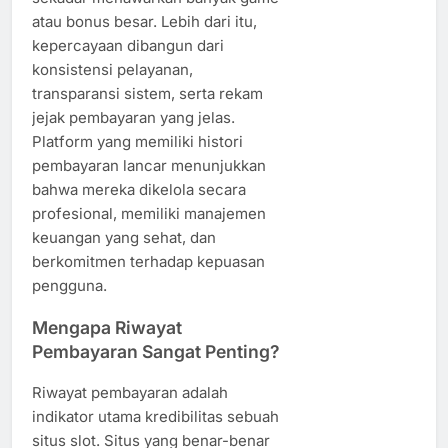
atau bonus besar. Lebih dari itu,
kepercayaan dibangun dari
konsistensi pelayanan,
transparansi sistem, serta rekam
jejak pembayaran yang jelas.
Platform yang memiliki histori
pembayaran lancar menunjukkan
bahwa mereka dikelola secara
profesional, memiliki manajemen
keuangan yang sehat, dan
berkomitmen terhadap kepuasan
pengguna.
Mengapa Riwayat
Pembayaran Sangat Penting?
Riwayat pembayaran adalah
indikator utama kredibilitas sebuah
situs slot. Situs yang benar-benar