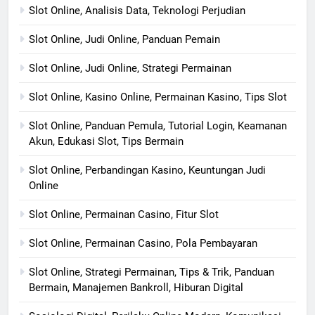
Slot Online, Analisis Data, Teknologi Perjudian
Slot Online, Judi Online, Panduan Pemain
Slot Online, Judi Online, Strategi Permainan
Slot Online, Kasino Online, Permainan Kasino, Tips Slot
Slot Online, Panduan Pemula, Tutorial Login, Keamanan
Akun, Edukasi Slot, Tips Bermain
Slot Online, Perbandingan Kasino, Keuntungan Judi
Online
Slot Online, Permainan Casino, Fitur Slot
Slot Online, Permainan Casino, Pola Pembayaran
Slot Online, Strategi Permainan, Tips & Trik, Panduan
Bermain, Manajemen Bankroll, Hiburan Digital