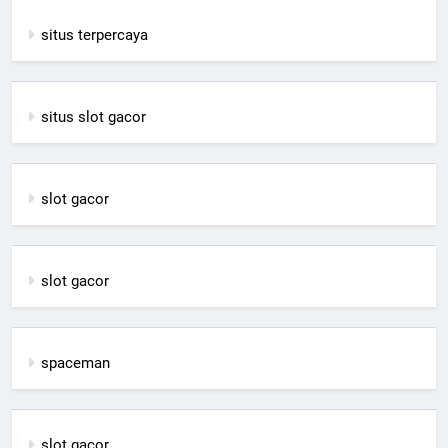
situs terpercaya
situs slot gacor
slot gacor
slot gacor
spaceman
slot gacor