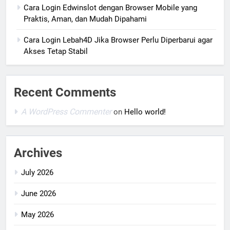
Cara Login Edwinslot dengan Browser Mobile yang
Praktis, Aman, dan Mudah Dipahami
Cara Login Lebah4D Jika Browser Perlu Diperbarui agar
Akses Tetap Stabil
Recent Comments
A WordPress Commenter
on
Hello world!
Archives
July 2026
June 2026
May 2026