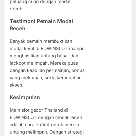
peluang cuan dengan modal
receh.
Testimoni Pemain Modal
Receh
Banyak pemain membuktikan
modal kecil di EDWINSLOT mampu
menghasilkan untung besar dan
jackpot melimpah. Mereka puas
dengan keadilan permainan, bonus
yang melimpah, serta kemudahan
akses.
Kesimpulan
Main slot gacor Thailand di
EDWINSLOT dengan modal receh
adalah cara efektif untuk meraih
untung melimpah. Dengan strategi