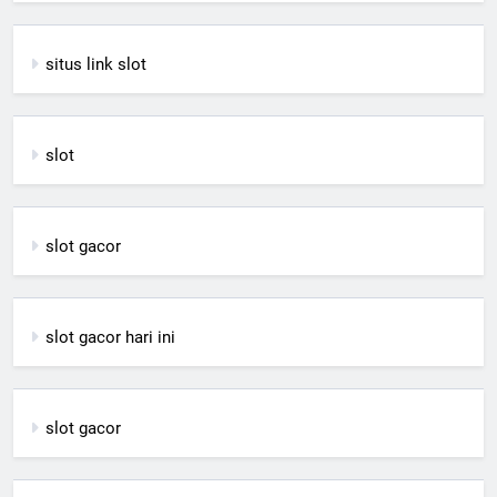
situs link slot
slot
slot gacor
slot gacor hari ini
slot gacor