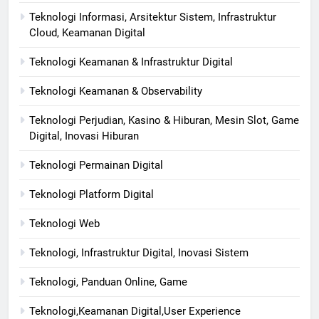
Teknologi Informasi, Arsitektur Sistem, Infrastruktur
Cloud, Keamanan Digital
Teknologi Keamanan & Infrastruktur Digital
Teknologi Keamanan & Observability
Teknologi Perjudian, Kasino & Hiburan, Mesin Slot, Game
Digital, Inovasi Hiburan
Teknologi Permainan Digital
Teknologi Platform Digital
Teknologi Web
Teknologi, Infrastruktur Digital, Inovasi Sistem
Teknologi, Panduan Online, Game
Teknologi,Keamanan Digital,User Experience