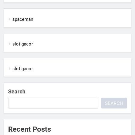
spaceman
slot gacor
slot gacor
Search
SEARCH
Recent Posts