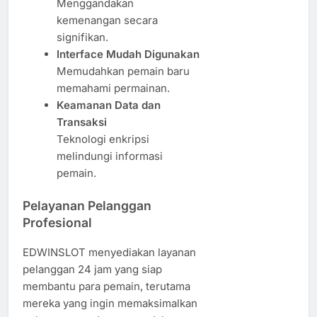
Menggandakan
kemenangan secara
signifikan.
Interface Mudah Digunakan
Memudahkan pemain baru
memahami permainan.
Keamanan Data dan
Transaksi
Teknologi enkripsi
melindungi informasi
pemain.
Pelayanan Pelanggan
Profesional
EDWINSLOT menyediakan layanan
pelanggan 24 jam yang siap
membantu para pemain, terutama
mereka yang ingin memaksimalkan