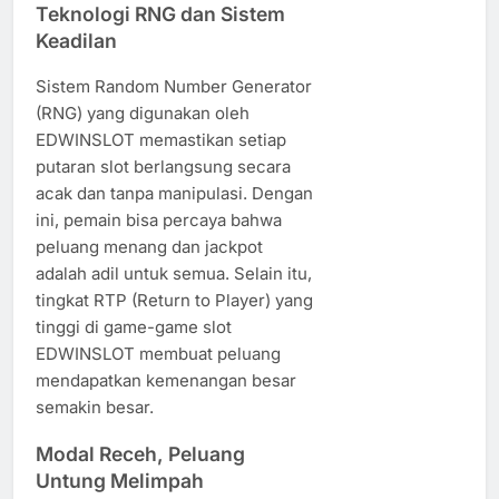
Teknologi RNG dan Sistem
Keadilan
Sistem Random Number Generator
(RNG) yang digunakan oleh
EDWINSLOT memastikan setiap
putaran slot berlangsung secara
acak dan tanpa manipulasi. Dengan
ini, pemain bisa percaya bahwa
peluang menang dan jackpot
adalah adil untuk semua. Selain itu,
tingkat RTP (Return to Player) yang
tinggi di game-game slot
EDWINSLOT membuat peluang
mendapatkan kemenangan besar
semakin besar.
Modal Receh, Peluang
Untung Melimpah