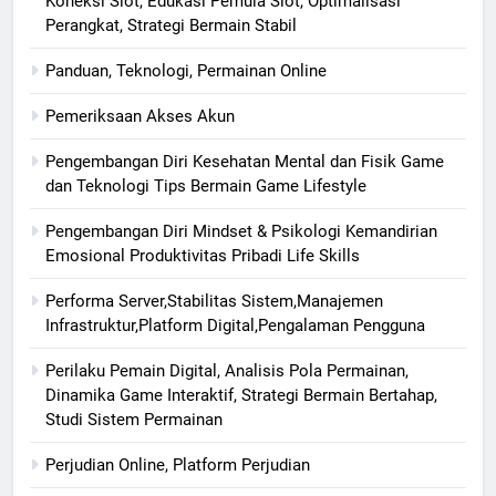
Koneksi Slot, Edukasi Pemula Slot, Optimalisasi
Perangkat, Strategi Bermain Stabil
Panduan, Teknologi, Permainan Online
Pemeriksaan Akses Akun
Pengembangan Diri Kesehatan Mental dan Fisik Game
dan Teknologi Tips Bermain Game Lifestyle
Pengembangan Diri Mindset & Psikologi Kemandirian
Emosional Produktivitas Pribadi Life Skills
Performa Server,Stabilitas Sistem,Manajemen
Infrastruktur,Platform Digital,Pengalaman Pengguna
Perilaku Pemain Digital, Analisis Pola Permainan,
Dinamika Game Interaktif, Strategi Bermain Bertahap,
Studi Sistem Permainan
Perjudian Online, Platform Perjudian