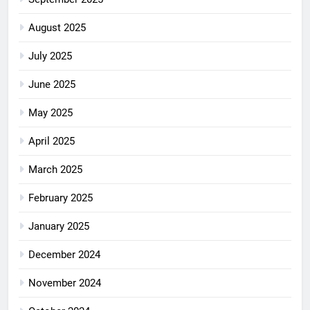
August 2025
July 2025
June 2025
May 2025
April 2025
March 2025
February 2025
January 2025
December 2024
November 2024