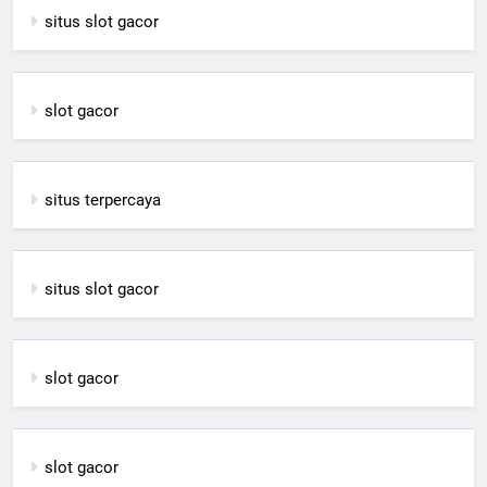
situs slot gacor
slot gacor
situs terpercaya
situs slot gacor
slot gacor
slot gacor