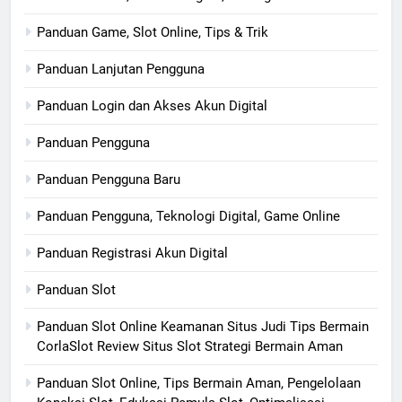
Panduan Game, Slot Online, Tips & Trik
Panduan Lanjutan Pengguna
Panduan Login dan Akses Akun Digital
Panduan Pengguna
Panduan Pengguna Baru
Panduan Pengguna, Teknologi Digital, Game Online
Panduan Registrasi Akun Digital
Panduan Slot
Panduan Slot Online Keamanan Situs Judi Tips Bermain
CorlaSlot Review Situs Slot Strategi Bermain Aman
Panduan Slot Online, Tips Bermain Aman, Pengelolaan