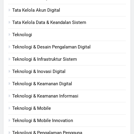
Tata Kelola Akun Digital
Tata Kelola Data & Keandalan Sistem
Teknologi
Teknologi & Desain Pengalaman Digital
Teknologi & Infrastruktur Sistem
Teknologi & Inovasi Digital
Teknologi & Keamanan Digital
Teknologi & Keamanan Informasi
Teknologi & Mobile
Teknologi & Mobile Innovation
Teknologi & Pengalaman Pengguna