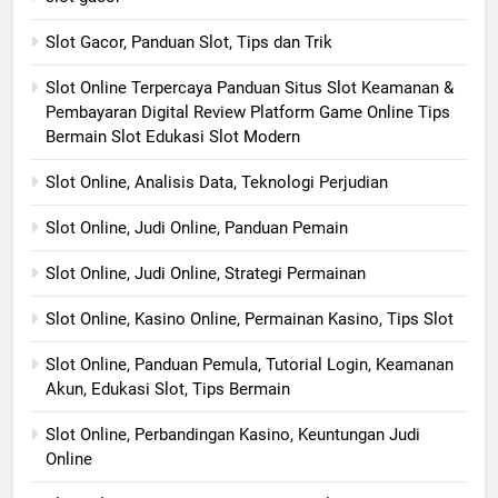
Slot Gacor, Panduan Slot, Tips dan Trik
Slot Online Terpercaya Panduan Situs Slot Keamanan &
Pembayaran Digital Review Platform Game Online Tips
Bermain Slot Edukasi Slot Modern
Slot Online, Analisis Data, Teknologi Perjudian
Slot Online, Judi Online, Panduan Pemain
Slot Online, Judi Online, Strategi Permainan
Slot Online, Kasino Online, Permainan Kasino, Tips Slot
Slot Online, Panduan Pemula, Tutorial Login, Keamanan
Akun, Edukasi Slot, Tips Bermain
Slot Online, Perbandingan Kasino, Keuntungan Judi
Online