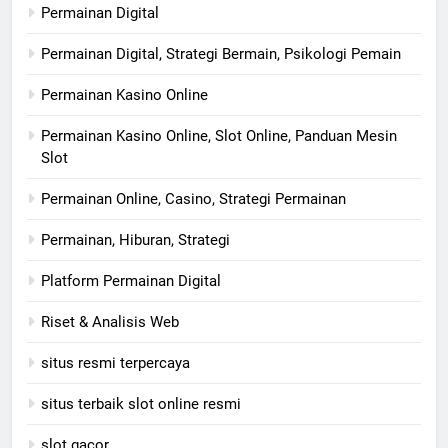
Permainan Digital
Permainan Digital, Strategi Bermain, Psikologi Pemain
Permainan Kasino Online
Permainan Kasino Online, Slot Online, Panduan Mesin
Slot
Permainan Online, Casino, Strategi Permainan
Permainan, Hiburan, Strategi
Platform Permainan Digital
Riset & Analisis Web
situs resmi terpercaya
situs terbaik slot online resmi
slot gacor