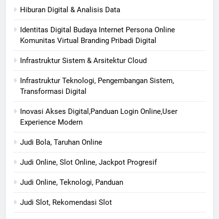
Hiburan Digital & Analisis Data
Identitas Digital Budaya Internet Persona Online
Komunitas Virtual Branding Pribadi Digital
Infrastruktur Sistem & Arsitektur Cloud
Infrastruktur Teknologi, Pengembangan Sistem,
Transformasi Digital
Inovasi Akses Digital,Panduan Login Online,User
Experience Modern
Judi Bola, Taruhan Online
Judi Online, Slot Online, Jackpot Progresif
Judi Online, Teknologi, Panduan
Judi Slot, Rekomendasi Slot