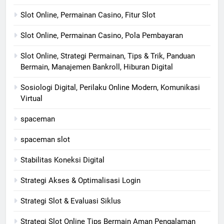
Slot Online, Permainan Casino, Fitur Slot
Slot Online, Permainan Casino, Pola Pembayaran
Slot Online, Strategi Permainan, Tips & Trik, Panduan
Bermain, Manajemen Bankroll, Hiburan Digital
Sosiologi Digital, Perilaku Online Modern, Komunikasi
Virtual
spaceman
spaceman slot
Stabilitas Koneksi Digital
Strategi Akses & Optimalisasi Login
Strategi Slot & Evaluasi Siklus
Strategi Slot Online Tips Bermain Aman Pengalaman