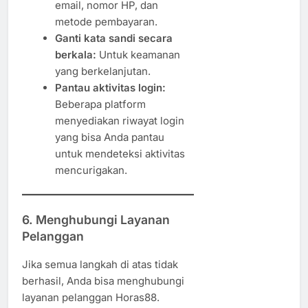
email, nomor HP, dan
metode pembayaran.
Ganti kata sandi secara
berkala:
Untuk keamanan
yang berkelanjutan.
Pantau aktivitas login:
Beberapa platform
menyediakan riwayat login
yang bisa Anda pantau
untuk mendeteksi aktivitas
mencurigakan.
6. Menghubungi Layanan
Pelanggan
Jika semua langkah di atas tidak
berhasil, Anda bisa menghubungi
layanan pelanggan Horas88.