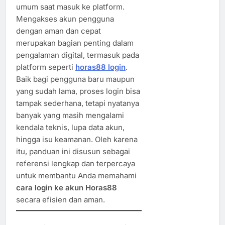
umum saat masuk ke platform.
Mengakses akun pengguna
dengan aman dan cepat
merupakan bagian penting dalam
pengalaman digital, termasuk pada
platform seperti
horas88 login
.
Baik bagi pengguna baru maupun
yang sudah lama, proses login bisa
tampak sederhana, tetapi nyatanya
banyak yang masih mengalami
kendala teknis, lupa data akun,
hingga isu keamanan. Oleh karena
itu, panduan ini disusun sebagai
referensi lengkap dan terpercaya
untuk membantu Anda memahami
cara login ke akun Horas88
secara efisien dan aman.