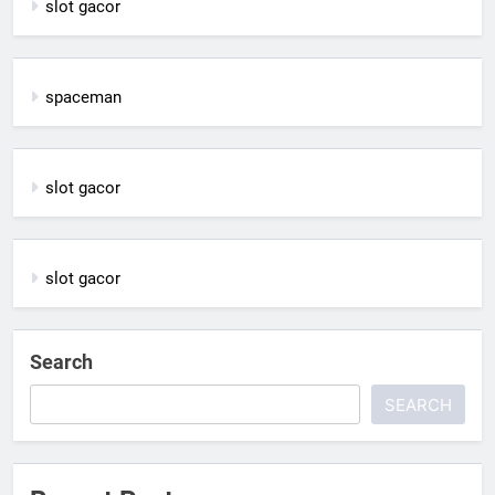
slot gacor
spaceman
slot gacor
slot gacor
Search
SEARCH