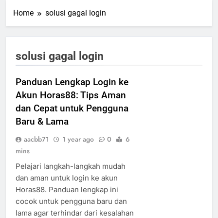
Home
solusi gagal login
solusi gagal login
Panduan Lengkap Login ke
Akun Horas88: Tips Aman
dan Cepat untuk Pengguna
Baru & Lama
aacbb71
1 year ago
0
6
mins
Pelajari langkah-langkah mudah
dan aman untuk login ke akun
Horas88. Panduan lengkap ini
cocok untuk pengguna baru dan
lama agar terhindar dari kesalahan