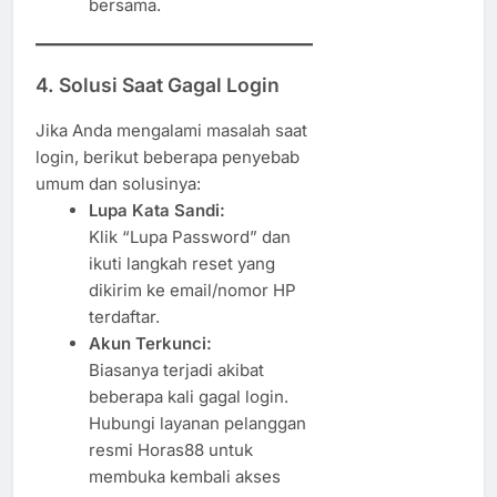
bersama.
4. Solusi Saat Gagal Login
Jika Anda mengalami masalah saat
login, berikut beberapa penyebab
umum dan solusinya:
Lupa Kata Sandi:
Klik “Lupa Password” dan
ikuti langkah reset yang
dikirim ke email/nomor HP
terdaftar.
Akun Terkunci:
Biasanya terjadi akibat
beberapa kali gagal login.
Hubungi layanan pelanggan
resmi Horas88 untuk
membuka kembali akses