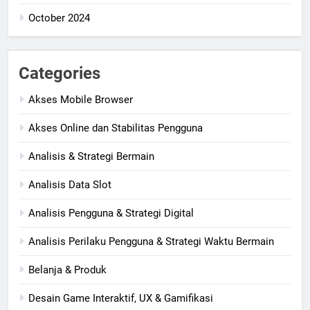
October 2024
Categories
Akses Mobile Browser
Akses Online dan Stabilitas Pengguna
Analisis & Strategi Bermain
Analisis Data Slot
Analisis Pengguna & Strategi Digital
Analisis Perilaku Pengguna & Strategi Waktu Bermain
Belanja & Produk
Desain Game Interaktif, UX & Gamifikasi