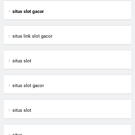
situs slot gacor
situs link slot gacor
situs slot
situs slot gacor
situs slot