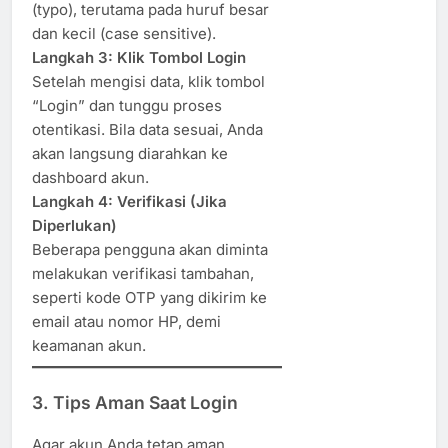
(typo), terutama pada huruf besar
dan kecil (case sensitive).
Langkah 3: Klik Tombol Login
Setelah mengisi data, klik tombol
“Login” dan tunggu proses
otentikasi. Bila data sesuai, Anda
akan langsung diarahkan ke
dashboard akun.
Langkah 4: Verifikasi (Jika
Diperlukan)
Beberapa pengguna akan diminta
melakukan verifikasi tambahan,
seperti kode OTP yang dikirim ke
email atau nomor HP, demi
keamanan akun.
3. Tips Aman Saat Login
Agar akun Anda tetap aman,