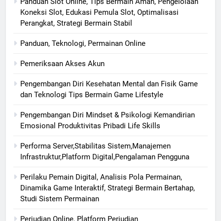
Panduan Slot Online, Tips Bermain Aman, Pengelolaan
Koneksi Slot, Edukasi Pemula Slot, Optimalisasi
Perangkat, Strategi Bermain Stabil
Panduan, Teknologi, Permainan Online
Pemeriksaan Akses Akun
Pengembangan Diri Kesehatan Mental dan Fisik Game
dan Teknologi Tips Bermain Game Lifestyle
Pengembangan Diri Mindset & Psikologi Kemandirian
Emosional Produktivitas Pribadi Life Skills
Performa Server,Stabilitas Sistem,Manajemen
Infrastruktur,Platform Digital,Pengalaman Pengguna
Perilaku Pemain Digital, Analisis Pola Permainan,
Dinamika Game Interaktif, Strategi Bermain Bertahap,
Studi Sistem Permainan
Perjudian Online, Platform Perjudian