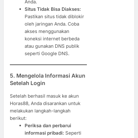
Anda.
Situs Tidak Bisa Diakses:
Pastikan situs tidak diblokir
oleh jaringan Anda. Coba
akses menggunakan
koneksi internet berbeda
atau gunakan DNS publik
seperti Google DNS.
5. Mengelola Informasi Akun
Setelah Login
Setelah berhasil masuk ke akun
Horas88, Anda disarankan untuk
melakukan langkah-langkah
berikut:
Periksa dan perbarui
informasi pribadi:
Seperti