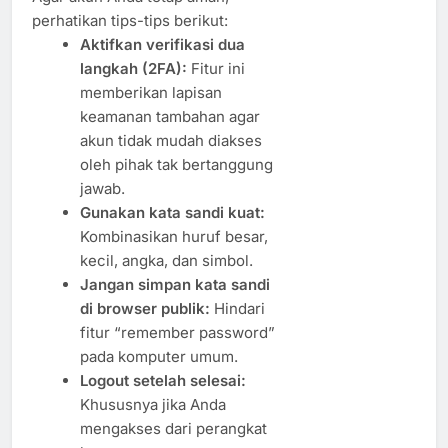
perhatikan tips-tips berikut:
Aktifkan verifikasi dua
langkah (2FA):
Fitur ini
memberikan lapisan
keamanan tambahan agar
akun tidak mudah diakses
oleh pihak tak bertanggung
jawab.
Gunakan kata sandi kuat:
Kombinasikan huruf besar,
kecil, angka, dan simbol.
Jangan simpan kata sandi
di browser publik:
Hindari
fitur “remember password”
pada komputer umum.
Logout setelah selesai:
Khususnya jika Anda
mengakses dari perangkat