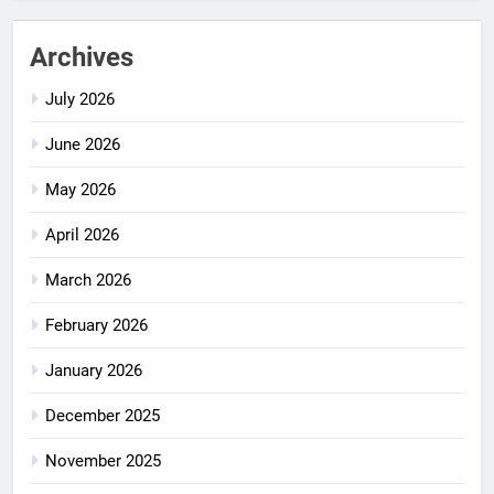
Archives
July 2026
June 2026
May 2026
April 2026
March 2026
February 2026
January 2026
December 2025
November 2025