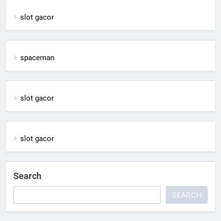
slot gacor
spaceman
slot gacor
slot gacor
Search
SEARCH