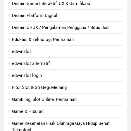
Desain Game Interaktif, UX & Gamifikasi
Desain Platform Digital
Desain UI/UX / Pengalaman Pengguna / Situs Judi
Edukasi & Teknologi Permainan
edwinslot
edwinslot alternatif
edwinslot login
Fitur Slot & Strategi Menang
Gambling, Slot Online, Permainan
Game & Hiburan
Game Kesehatan Fisik Olahraga Gaya Hidup Sehat
Teknologi