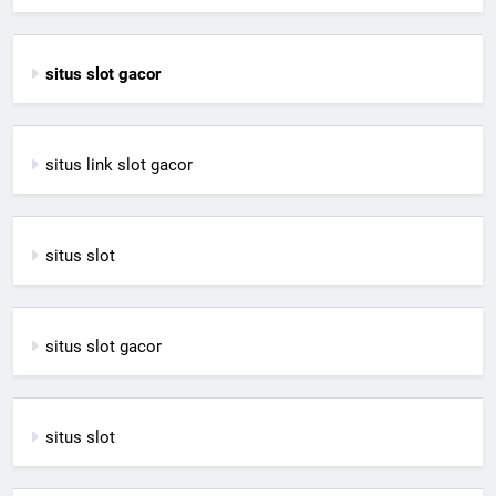
situs slot gacor
situs link slot gacor
situs slot
situs slot gacor
situs slot