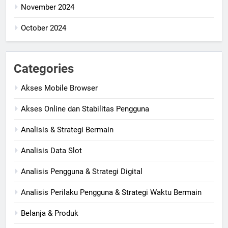
November 2024
October 2024
Categories
Akses Mobile Browser
Akses Online dan Stabilitas Pengguna
Analisis & Strategi Bermain
Analisis Data Slot
Analisis Pengguna & Strategi Digital
Analisis Perilaku Pengguna & Strategi Waktu Bermain
Belanja & Produk