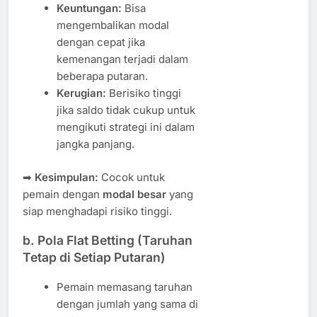
Keuntungan:
Bisa
mengembalikan modal
dengan cepat jika
kemenangan terjadi dalam
beberapa putaran.
Kerugian:
Berisiko tinggi
jika saldo tidak cukup untuk
mengikuti strategi ini dalam
jangka panjang.
➡
Kesimpulan:
Cocok untuk
pemain dengan
modal besar
yang
siap menghadapi risiko tinggi.
b. Pola Flat Betting (Taruhan
Tetap di Setiap Putaran)
Pemain memasang taruhan
dengan jumlah yang sama di