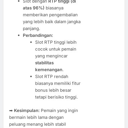
Slot dengan
RTP tinggi (di
atas 96%)
biasanya
memberikan pengembalian
yang lebih baik dalam jangka
panjang.
Perbandingan:
Slot RTP tinggi lebih
cocok untuk pemain
yang mengincar
stabilitas
kemenangan
.
Slot RTP rendah
biasanya memiliki fitur
bonus lebih besar
tetapi berisiko tinggi.
➡
Kesimpulan:
Pemain yang ingin
bermain lebih lama dengan
peluang menang lebih stabil