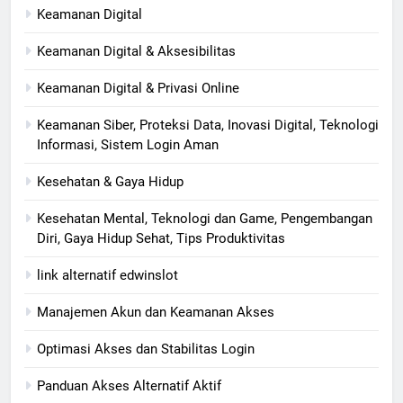
Keamanan Digital
Keamanan Digital & Aksesibilitas
Keamanan Digital & Privasi Online
Keamanan Siber, Proteksi Data, Inovasi Digital, Teknologi
Informasi, Sistem Login Aman
Kesehatan & Gaya Hidup
Kesehatan Mental, Teknologi dan Game, Pengembangan
Diri, Gaya Hidup Sehat, Tips Produktivitas
link alternatif edwinslot
Manajemen Akun dan Keamanan Akses
Optimasi Akses dan Stabilitas Login
Panduan Akses Alternatif Aktif