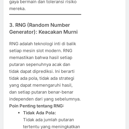
gaya bermain dan toleransi risiko
mereka.
3. RNG (Random Number
Generator): Keacakan Murni
RNG adalah teknologi inti di balik
setiap mesin slot modern. RNG
memastikan bahwa hasil setiap
putaran sepenuhnya acak dan
tidak dapat diprediksi. Ini berarti
tidak ada pola, tidak ada strategi
yang dapat memengaruhi hasil,
dan setiap putaran benar-benar
independen dari yang sebelumnya.
Poin Penting tentang RNG:
Tidak Ada Pola:
Tidak ada jumlah putaran
tertentu yang meningkatkan