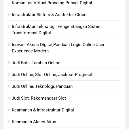
Komunitas Virtual Branding Pribadi Digital
Infrastruktur Sistem & Arsitektur Cloud
Infrastruktur Teknologi, Pengembangan Sistem,
Transformasi Digital
Inovasi Akses Digital,Panduan Login Online,User
Experience Modern
Judi Bola, Taruhan Online
Judi Online, Slot Online, Jackpot Progresif
Judi Online, Teknologi, Panduan
Judi Slot, Rekomendasi Slot
Keamanan & Infrastruktur Digital
Keamanan Akses Akun