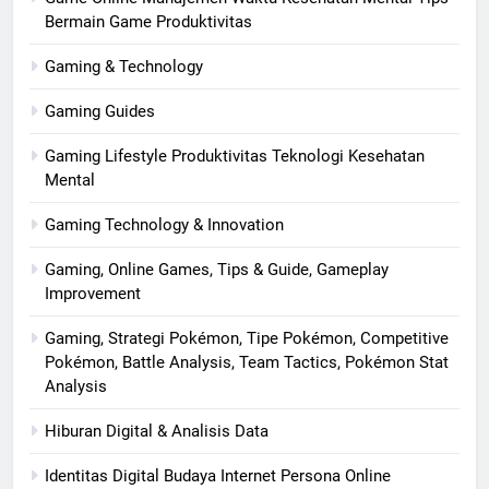
Bermain Game Produktivitas
Gaming & Technology
Gaming Guides
Gaming Lifestyle Produktivitas Teknologi Kesehatan
Mental
Gaming Technology & Innovation
Gaming, Online Games, Tips & Guide, Gameplay
Improvement
Gaming, Strategi Pokémon, Tipe Pokémon, Competitive
Pokémon, Battle Analysis, Team Tactics, Pokémon Stat
Analysis
Hiburan Digital & Analisis Data
Identitas Digital Budaya Internet Persona Online