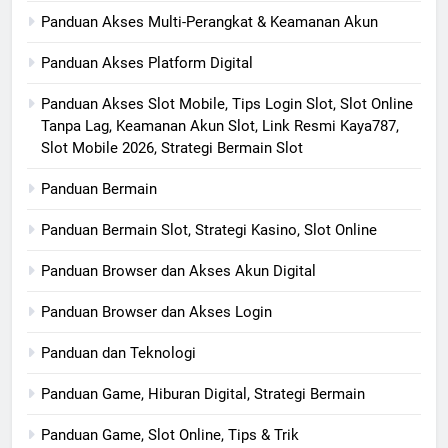
Panduan Akses Multi-Perangkat & Keamanan Akun
Panduan Akses Platform Digital
Panduan Akses Slot Mobile, Tips Login Slot, Slot Online
Tanpa Lag, Keamanan Akun Slot, Link Resmi Kaya787,
Slot Mobile 2026, Strategi Bermain Slot
Panduan Bermain
Panduan Bermain Slot, Strategi Kasino, Slot Online
Panduan Browser dan Akses Akun Digital
Panduan Browser dan Akses Login
Panduan dan Teknologi
Panduan Game, Hiburan Digital, Strategi Bermain
Panduan Game, Slot Online, Tips & Trik