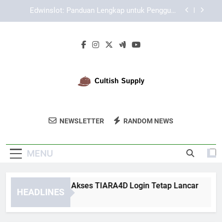
Skip
EDWINSLOT Login dengan Sistem Keamanan
to
yang Mendukung Kenyamanan
content
Cara Login Edwinslot dengan Browser Mobile
yang Praktis, Aman, dan Mudah Dipahami
Cara Memastikan Akses TIARA4D Login Tetap
Lancar
Edwinslot: Panduan Lengkap untuk Pengguna
Aktif
EDWINSLOT Login dengan Sistem Keamanan
yang Mendukung Kenyamanan
Cultish Supply
Dapatkan Koleksi Streetwear Keren Di
Cara Login Edwinslot dengan Browser Mobile
NEWSLETTER
RANDOM NEWS
yang Praktis, Aman, dan Mudah Dipahami
Cultish Supply.
MENU
ra Memastikan Akses TIARA4D Login Tetap Lancar
Edw
HEADLINES
Weeks Ago
1 Mo