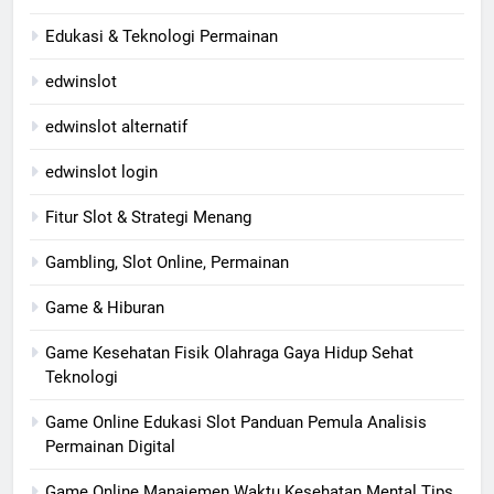
Edukasi & Teknologi Permainan
edwinslot
edwinslot alternatif
edwinslot login
Fitur Slot & Strategi Menang
Gambling, Slot Online, Permainan
Game & Hiburan
Game Kesehatan Fisik Olahraga Gaya Hidup Sehat
Teknologi
Game Online Edukasi Slot Panduan Pemula Analisis
Permainan Digital
Game Online Manajemen Waktu Kesehatan Mental Tips