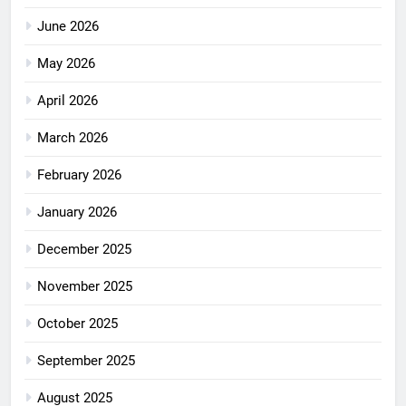
June 2026
May 2026
April 2026
March 2026
February 2026
January 2026
December 2025
November 2025
October 2025
September 2025
August 2025