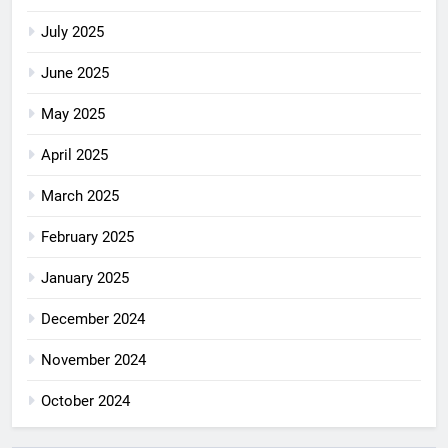
July 2025
June 2025
May 2025
April 2025
March 2025
February 2025
January 2025
December 2024
November 2024
October 2024