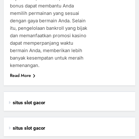
bonus dapat membantu Anda
memilih permainan yang sesuai
dengan gaya bermain Anda. Selain
itu, pengelolaan bankroll yang bijak
dan memanfaatkan promosi kasino
dapat memperpanjang waktu
bermain Anda, memberikan lebih
banyak kesempatan untuk meraih
kemenangan.
Read More
situs slot gacor
situs slot gacor