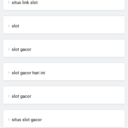
situs link slot
slot
slot gacor
slot gacor hari ini
slot gacor
situs slot gacor