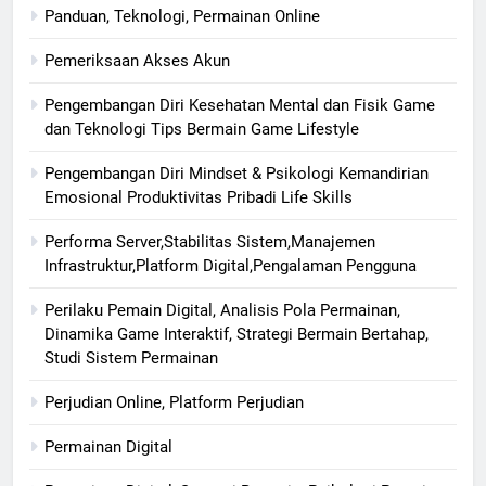
Panduan, Teknologi, Permainan Online
Pemeriksaan Akses Akun
Pengembangan Diri Kesehatan Mental dan Fisik Game
dan Teknologi Tips Bermain Game Lifestyle
Pengembangan Diri Mindset & Psikologi Kemandirian
Emosional Produktivitas Pribadi Life Skills
Performa Server,Stabilitas Sistem,Manajemen
Infrastruktur,Platform Digital,Pengalaman Pengguna
Perilaku Pemain Digital, Analisis Pola Permainan,
Dinamika Game Interaktif, Strategi Bermain Bertahap,
Studi Sistem Permainan
Perjudian Online, Platform Perjudian
Permainan Digital