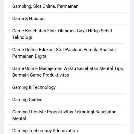
Gambling, Slot Online, Permainan
Game & Hiburan
Game Kesehatan Fisik Olahraga Gaya Hidup Sehat
Teknologi
Game Online Edukasi Slot Panduan Pemula Analisis
Permainan Digital
Game Online Manajemen Waktu Kesehatan Mental Tips
Bermain Game Produktivitas
Gaming & Technology
Gaming Guides
Gaming Lifestyle Produktivitas Teknologi Kesehatan
Mental
Gaming Technology & Innovation