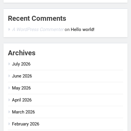
Recent Comments
A WordPress Commenter
on
Hello world!
Archives
July 2026
June 2026
May 2026
April 2026
March 2026
February 2026