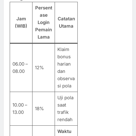
Persent
ase
Jam
Catatan
Login
(WIB)
Utama
Pemain
Lama
Klaim
bonus
06.00 –
harian
12%
08.00
dan
observa
si pola
Uji pola
10.00 –
saat
18%
13.00
trafik
rendah
Waktu