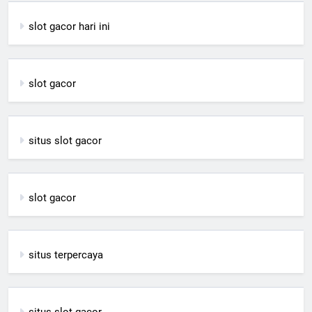
slot gacor hari ini
slot gacor
situs slot gacor
slot gacor
situs terpercaya