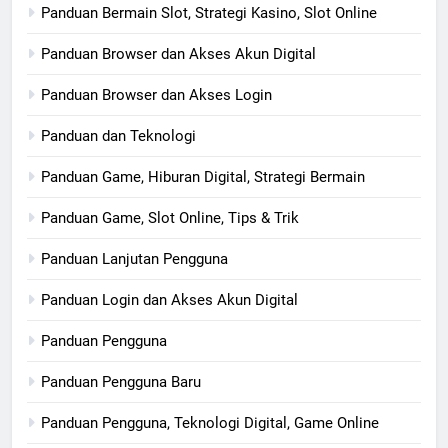
Panduan Bermain Slot, Strategi Kasino, Slot Online
Panduan Browser dan Akses Akun Digital
Panduan Browser dan Akses Login
Panduan dan Teknologi
Panduan Game, Hiburan Digital, Strategi Bermain
Panduan Game, Slot Online, Tips & Trik
Panduan Lanjutan Pengguna
Panduan Login dan Akses Akun Digital
Panduan Pengguna
Panduan Pengguna Baru
Panduan Pengguna, Teknologi Digital, Game Online