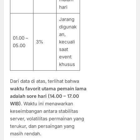
hari
Jarang
digunak
an,
01.00 –
3%
kecuali
05.00
saat
event
khusus
Dari data di atas, terlihat bahwa
waktu favorit utama pemain lama
adalah sore hari (14.00 – 17.00
WIB)
. Waktu ini menawarkan
keseimbangan antara stabilitas
server, volatilitas permainan yang
terukur, dan persaingan yang
masih rendah.