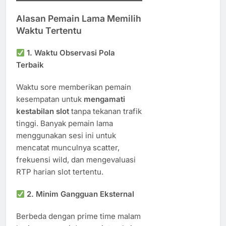
Alasan Pemain Lama Memilih
Waktu Tertentu
1.
Waktu Observasi Pola
Terbaik
Waktu sore memberikan pemain
kesempatan untuk
mengamati
kestabilan slot
tanpa tekanan trafik
tinggi. Banyak pemain lama
menggunakan sesi ini untuk
mencatat munculnya scatter,
frekuensi wild, dan mengevaluasi
RTP harian slot tertentu.
2.
Minim Gangguan Eksternal
Berbeda dengan prime time malam