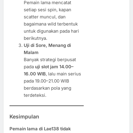
Pemain lama mencatat
setiap sesi spin, kapan
scatter muncul, dan
bagaimana wild terbentuk
untuk digunakan pada hari
berikutnya.
Uji di Sore, Menang di
Malam
Banyak strategi berpusat
pada
uji slot jam 14.00–
16.00 WIB
, lalu main serius
pada 19.00–21.00 WIB
berdasarkan pola yang
terdeteksi.
Kesimpulan
Pemain lama di Lae138 tidak