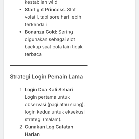
kestabilan wild
Starlight Princess
: Slot
volatil, tapi sore hari lebih
terkendali
Bonanza Gold
: Sering
digunakan sebagai slot
backup saat pola lain tidak
terbaca
Strategi Login Pemain Lama
Login Dua Kali Sehari
Login pertama untuk
observasi (pagi atau siang),
login kedua untuk eksekusi
strategi (malam).
Gunakan Log Catatan
Harian