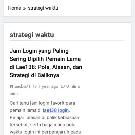
Home
strategi waktu
strategi waktu
Jam Login yang Paling
Sering Dipilih Pemain Lama
di Lae138: Pola, Alasan, dan
Strategi di Baliknya
aacbb71
1 year ago
0
6
mins
Cari tahu jam login favorit para
pemain lama di
lae138 login
.
Pelajari alasan di balik kebiasaan
tersebut, serta bagaimana pola
waktu login ini berpengaruh pada