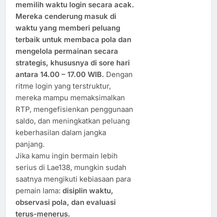
memilih waktu login secara acak.
Mereka cenderung masuk di
waktu yang memberi peluang
terbaik untuk membaca pola dan
mengelola permainan secara
strategis, khususnya di sore hari
antara 14.00 – 17.00 WIB.
Dengan
ritme login yang terstruktur,
mereka mampu memaksimalkan
RTP, mengefisienkan penggunaan
saldo, dan meningkatkan peluang
keberhasilan dalam jangka
panjang.
Jika kamu ingin bermain lebih
serius di Lae138, mungkin sudah
saatnya mengikuti kebiasaan para
pemain lama:
disiplin waktu,
observasi pola, dan evaluasi
terus-menerus.