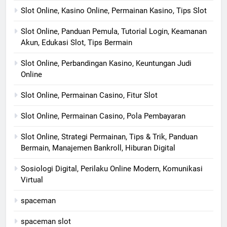
Slot Online, Kasino Online, Permainan Kasino, Tips Slot
Slot Online, Panduan Pemula, Tutorial Login, Keamanan
Akun, Edukasi Slot, Tips Bermain
Slot Online, Perbandingan Kasino, Keuntungan Judi
Online
Slot Online, Permainan Casino, Fitur Slot
Slot Online, Permainan Casino, Pola Pembayaran
Slot Online, Strategi Permainan, Tips & Trik, Panduan
Bermain, Manajemen Bankroll, Hiburan Digital
Sosiologi Digital, Perilaku Online Modern, Komunikasi
Virtual
spaceman
spaceman slot