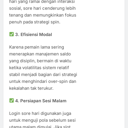
hari yang ramai dengan interaksi
sosial, sore hari cenderung lebih
tenang dan memungkinkan fokus
penuh pada strategi spin.
3.
Efisiensi Modal
Karena pemain lama sering
menerapkan manajemen saldo
yang disiplin, bermain di waktu
ketika volatilitas sistem relatif
stabil menjadi bagian dari strategi
untuk menghindari over-spin dan
kekalahan tak terukur.
4.
Persiapan Sesi Malam
Login sore hari digunakan juga
untuk menguji pola sebelum sesi
utama malam dimulai. Jika slot