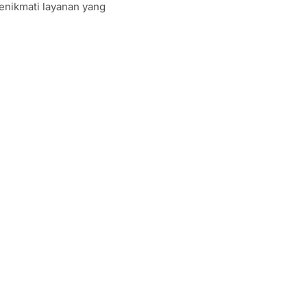
enikmati layanan yang