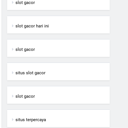
slot gacor
slot gacor hari ini
slot gacor
situs slot gacor
slot gacor
situs terpercaya