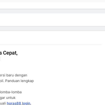
s Cepat,
l
rsi baru dengan
bil. Panduan lengkap
erlomba-lomba
gar untuk
uali
horas88 login
,