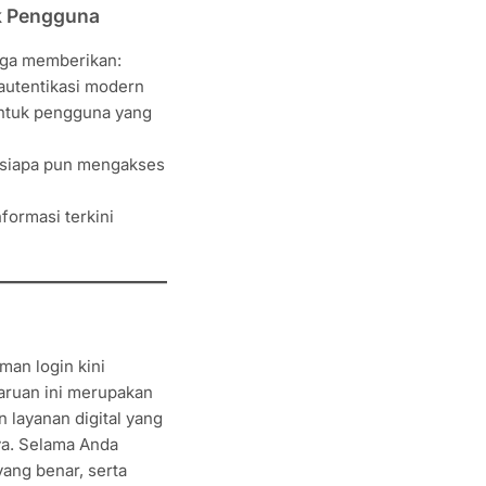
k Pengguna
juga memberikan:
autentikasi modern
untuk pengguna yang
siapa pun mengakses
formasi terkini
man login kini
baruan ini merupakan
 layanan digital yang
ya. Selama Anda
ang benar, serta