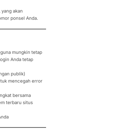
A yang akan
nomor ponsel Anda.
gguna mungkin tetap
login Anda tetap
ingan publik)
ntuk mencegah error
rangkat bersama
m terbaru situs
Anda