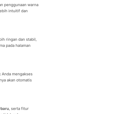
, dan penggunaan warna
bih intuitif dan
ih ringan dan stabil,
tama pada halaman
ik Anda mengakses
nya akan otomatis
rbaru
, serta fitur