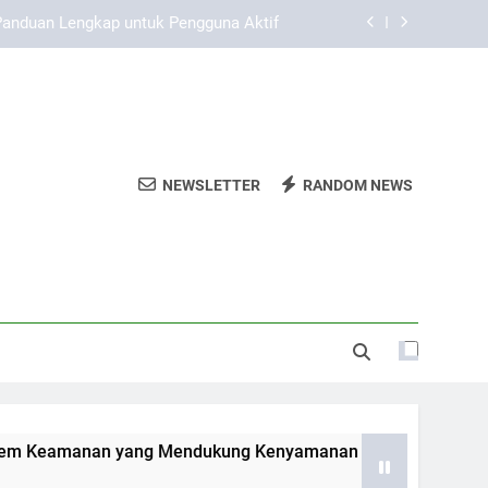
Panduan Lengkap untuk Pengguna Aktif
eamanan yang Mendukung Kenyamanan
ng Praktis, Aman, dan Mudah Dipahami
an Akses TIARA4D Login Tetap Lancar
NEWSLETTER
RANDOM NEWS
Panduan Lengkap untuk Pengguna Aktif
eamanan yang Mendukung Kenyamanan
ng Praktis, Aman, dan Mudah Dipahami
nan yang Mendukung Kenyamanan
Cara Login Edwinslot
2 Months Ago