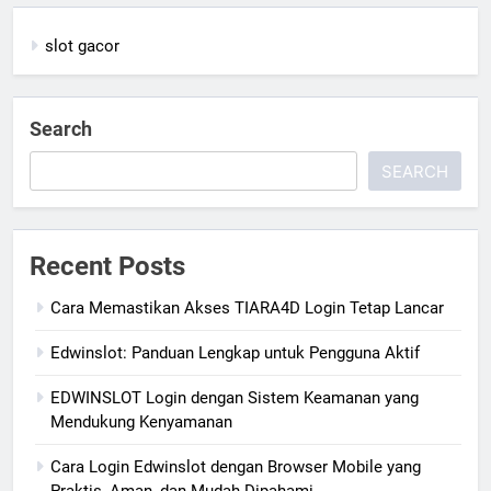
slot gacor
Search
SEARCH
Recent Posts
Cara Memastikan Akses TIARA4D Login Tetap Lancar
Edwinslot: Panduan Lengkap untuk Pengguna Aktif
EDWINSLOT Login dengan Sistem Keamanan yang
Mendukung Kenyamanan
Cara Login Edwinslot dengan Browser Mobile yang
Praktis, Aman, dan Mudah Dipahami