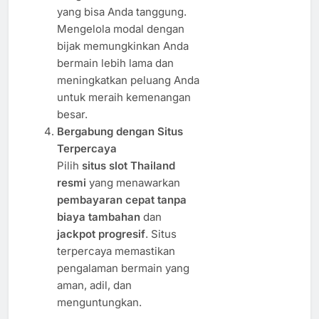
yang bisa Anda tanggung.
Mengelola modal dengan
bijak memungkinkan Anda
bermain lebih lama dan
meningkatkan peluang Anda
untuk meraih kemenangan
besar.
Bergabung dengan Situs
Terpercaya
Pilih
situs slot Thailand
resmi
yang menawarkan
pembayaran cepat tanpa
biaya tambahan
dan
jackpot progresif
. Situs
terpercaya memastikan
pengalaman bermain yang
aman, adil, dan
menguntungkan.