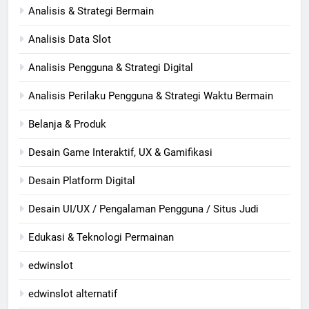
Analisis & Strategi Bermain
Analisis Data Slot
Analisis Pengguna & Strategi Digital
Analisis Perilaku Pengguna & Strategi Waktu Bermain
Belanja & Produk
Desain Game Interaktif, UX & Gamifikasi
Desain Platform Digital
Desain UI/UX / Pengalaman Pengguna / Situs Judi
Edukasi & Teknologi Permainan
edwinslot
edwinslot alternatif