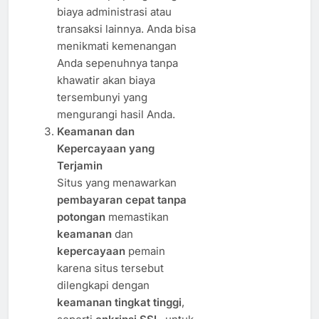
biaya administrasi atau
transaksi lainnya. Anda bisa
menikmati kemenangan
Anda sepenuhnya tanpa
khawatir akan biaya
tersembunyi yang
mengurangi hasil Anda.
Keamanan dan
Kepercayaan yang
Terjamin
Situs yang menawarkan
pembayaran cepat tanpa
potongan
memastikan
keamanan
dan
kepercayaan
pemain
karena situs tersebut
dilengkapi dengan
keamanan tingkat tinggi
,