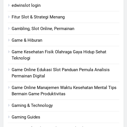
edwinslot login
Fitur Slot & Strategi Menang
Gambling, Slot Online, Permainan
Game & Hiburan
Game Kesehatan Fisik Olahraga Gaya Hidup Sehat
Teknologi
Game Online Edukasi Slot Panduan Pemula Analisis
Permainan Digital
Game Online Manajemen Waktu Kesehatan Mental Tips
Bermain Game Produktivitas
Gaming & Technology
Gaming Guides