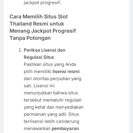
jackpot progresif.
Cara Memilih Situs Slot
Thailand Resmi untuk
Menang Jackpot Progresif
Tanpa Potongan
Periksa Lisensi dan
Regulasi Situs
Pastikan situs yang Anda
pilih memiliki
lisensi resmi
dari otoritas perjudian yang
sah. Lisensi ini
menunjukkan bahwa situs
tersebut mematuhi regulasi
yang ketat dan menyediakan
permainan yang adil. Situs
terlisensi lebih cenderung
menawarkan
pembayaran