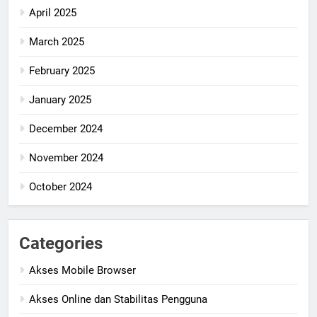
April 2025
March 2025
February 2025
January 2025
December 2024
November 2024
October 2024
Categories
Akses Mobile Browser
Akses Online dan Stabilitas Pengguna