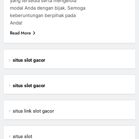
yang tersedia serta mengelola
modal Anda dengan bijak. Semoga
keberuntungan berpihak pada
Anda!
Read More
situs slot gacor
situs slot gacor
situs link slot gacor
situs slot