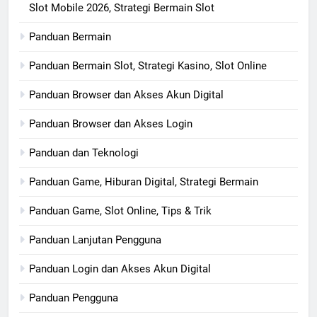
Slot Mobile 2026, Strategi Bermain Slot
Panduan Bermain
Panduan Bermain Slot, Strategi Kasino, Slot Online
Panduan Browser dan Akses Akun Digital
Panduan Browser dan Akses Login
Panduan dan Teknologi
Panduan Game, Hiburan Digital, Strategi Bermain
Panduan Game, Slot Online, Tips & Trik
Panduan Lanjutan Pengguna
Panduan Login dan Akses Akun Digital
Panduan Pengguna