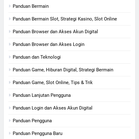
Panduan Bermain
Panduan Bermain Slot, Strategi Kasino, Slot Online
Panduan Browser dan Akses Akun Digital
Panduan Browser dan Akses Login
Panduan dan Teknologi
Panduan Game, Hiburan Digital, Strategi Bermain
Panduan Game, Slot Online, Tips & Trik
Panduan Lanjutan Pengguna
Panduan Login dan Akses Akun Digital
Panduan Pengguna
Panduan Pengguna Baru