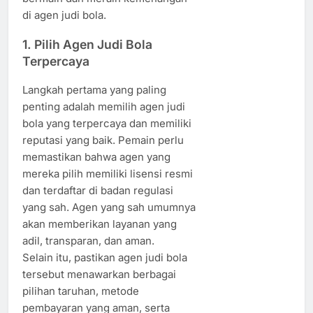
di agen judi bola.
1.
Pilih Agen Judi Bola
Terpercaya
Langkah pertama yang paling
penting adalah memilih agen judi
bola yang terpercaya dan memiliki
reputasi yang baik. Pemain perlu
memastikan bahwa agen yang
mereka pilih memiliki lisensi resmi
dan terdaftar di badan regulasi
yang sah. Agen yang sah umumnya
akan memberikan layanan yang
adil, transparan, dan aman.
Selain itu, pastikan agen judi bola
tersebut menawarkan berbagai
pilihan taruhan, metode
pembayaran yang aman, serta