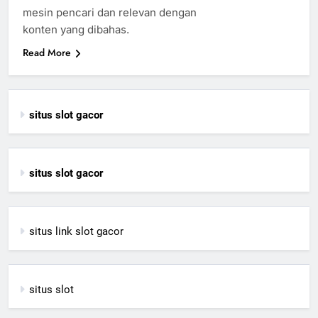
mesin pencari dan relevan dengan
konten yang dibahas.
Read More
situs slot gacor
situs slot gacor
situs link slot gacor
situs slot