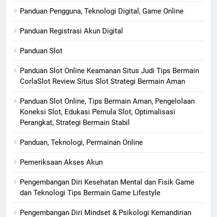
Panduan Pengguna, Teknologi Digital, Game Online
Panduan Registrasi Akun Digital
Panduan Slot
Panduan Slot Online Keamanan Situs Judi Tips Bermain
CorlaSlot Review Situs Slot Strategi Bermain Aman
Panduan Slot Online, Tips Bermain Aman, Pengelolaan
Koneksi Slot, Edukasi Pemula Slot, Optimalisasi
Perangkat, Strategi Bermain Stabil
Panduan, Teknologi, Permainan Online
Pemeriksaan Akses Akun
Pengembangan Diri Kesehatan Mental dan Fisik Game
dan Teknologi Tips Bermain Game Lifestyle
Pengembangan Diri Mindset & Psikologi Kemandirian