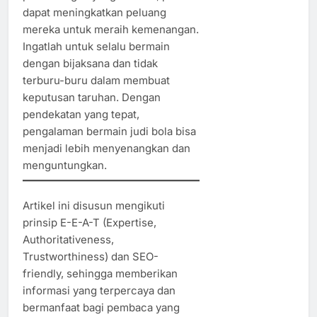
dapat meningkatkan peluang
mereka untuk meraih kemenangan.
Ingatlah untuk selalu bermain
dengan bijaksana dan tidak
terburu-buru dalam membuat
keputusan taruhan. Dengan
pendekatan yang tepat,
pengalaman bermain judi bola bisa
menjadi lebih menyenangkan dan
menguntungkan.
Artikel ini disusun mengikuti
prinsip E-E-A-T (Expertise,
Authoritativeness,
Trustworthiness) dan SEO-
friendly, sehingga memberikan
informasi yang terpercaya dan
bermanfaat bagi pembaca yang