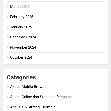
March 2025
February 2025
January 2025
December 2024
November 2024
October 2024
Categories
Akses Mobile Browser
Akses Online dan Stabilitas Pengguna
Analisis & Strategi Bermain