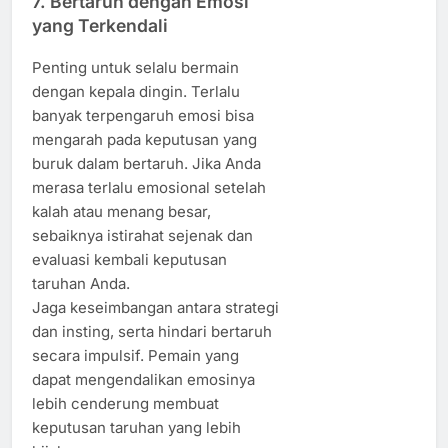
7.
Bertaruh dengan Emosi
yang Terkendali
Penting untuk selalu bermain
dengan kepala dingin. Terlalu
banyak terpengaruh emosi bisa
mengarah pada keputusan yang
buruk dalam bertaruh. Jika Anda
merasa terlalu emosional setelah
kalah atau menang besar,
sebaiknya istirahat sejenak dan
evaluasi kembali keputusan
taruhan Anda.
Jaga keseimbangan antara strategi
dan insting, serta hindari bertaruh
secara impulsif. Pemain yang
dapat mengendalikan emosinya
lebih cenderung membuat
keputusan taruhan yang lebih