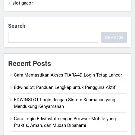
slot gacor
Search
SEARCH
Recent Posts
Cara Memastikan Akses TIARA4D Login Tetap Lancar
Edwinslot: Panduan Lengkap untuk Pengguna Aktif
EDWINSLOT Login dengan Sistem Keamanan yang
Mendukung Kenyamanan
Cara Login Edwinslot dengan Browser Mobile yang
Praktis, Aman, dan Mudah Dipahami