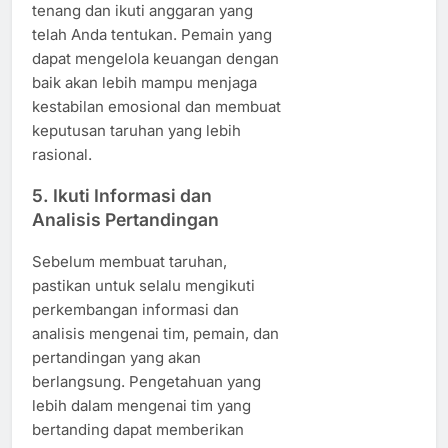
tenang dan ikuti anggaran yang
telah Anda tentukan. Pemain yang
dapat mengelola keuangan dengan
baik akan lebih mampu menjaga
kestabilan emosional dan membuat
keputusan taruhan yang lebih
rasional.
5.
Ikuti Informasi dan
Analisis Pertandingan
Sebelum membuat taruhan,
pastikan untuk selalu mengikuti
perkembangan informasi dan
analisis mengenai tim, pemain, dan
pertandingan yang akan
berlangsung. Pengetahuan yang
lebih dalam mengenai tim yang
bertanding dapat memberikan