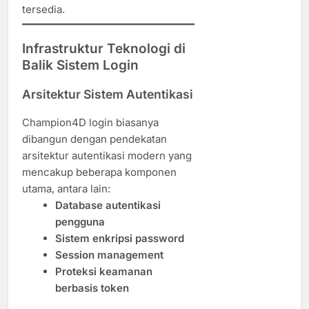
tersedia.
Infrastruktur Teknologi di
Balik Sistem Login
Arsitektur Sistem Autentikasi
Champion4D login biasanya
dibangun dengan pendekatan
arsitektur autentikasi modern yang
mencakup beberapa komponen
utama, antara lain:
Database autentikasi
pengguna
Sistem enkripsi password
Session management
Proteksi keamanan
berbasis token