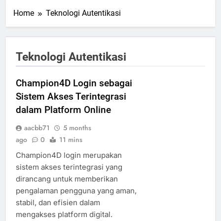
Home
Teknologi Autentikasi
Teknologi Autentikasi
Champion4D Login sebagai
Sistem Akses Terintegrasi
dalam Platform Online
aacbb71
5 months
ago
0
11 mins
Champion4D login merupakan
sistem akses terintegrasi yang
dirancang untuk memberikan
pengalaman pengguna yang aman,
stabil, dan efisien dalam
mengakses platform digital.