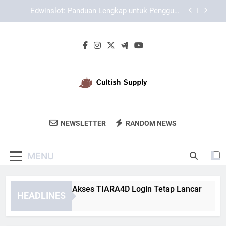
Skip
EDWINSLOT Login dengan Sistem Keamanan
to
yang Mendukung Kenyamanan
content
Cara Login Edwinslot dengan Browser Mobile
yang Praktis, Aman, dan Mudah Dipahami
Cara Memastikan Akses TIARA4D Login Tetap
Lancar
Edwinslot: Panduan Lengkap untuk Pengguna
Aktif
EDWINSLOT Login dengan Sistem Keamanan
yang Mendukung Kenyamanan
Cultish Supply
Dapatkan Koleksi Streetwear Keren Di
Cara Login Edwinslot dengan Browser Mobile
NEWSLETTER
RANDOM NEWS
yang Praktis, Aman, dan Mudah Dipahami
Cultish Supply.
MENU
ara Memastikan Akses TIARA4D Login Tetap Lancar
Ed
HEADLINES
 Weeks Ago
1 M