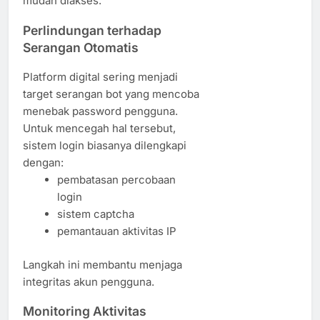
mudah diakses.
Perlindungan terhadap
Serangan Otomatis
Platform digital sering menjadi
target serangan bot yang mencoba
menebak password pengguna.
Untuk mencegah hal tersebut,
sistem login biasanya dilengkapi
dengan:
pembatasan percobaan
login
sistem captcha
pemantauan aktivitas IP
Langkah ini membantu menjaga
integritas akun pengguna.
Monitoring Aktivitas