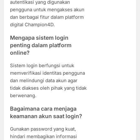
autentikasi yang digunakan
pengguna untuk mengakses akun
dan berbagai fitur dalam platform
digital Champion4D.
Mengapa sistem login
penting dalam platform
online?
Sistem login berfungsi untuk
memverifikasi identitas pengguna
dan melindungi data akun agar
tidak diakses oleh pihak yang tidak
berwenang.
Bagaimana cara menjaga
keamanan akun saat login?
Gunakan password yang kuat,
hindari membagikan informasi