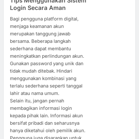
Tips Menggunakan Sistem
Login Secara Aman
Bagi pengguna platform digital,
menjaga keamanan akun
merupakan tanggung jawab
bersama. Beberapa langkah
sederhana dapat membantu
meningkatkan perlindungan akun.
Gunakan password yang unik dan
tidak mudah ditebak. Hindari
menggunakan kombinasi yang
terlalu sederhana seperti tanggal
lahir atau nama umum.
Selain itu, jangan pernah
membagikan informasi login
kepada pihak lain. Informasi akun
bersifat pribadi dan seharusnya
hanya diketahui oleh pemilik akun.
Pengguna juga disarankan untuk