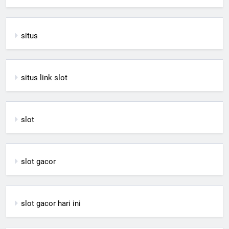
situs
situs link slot
slot
slot gacor
slot gacor hari ini