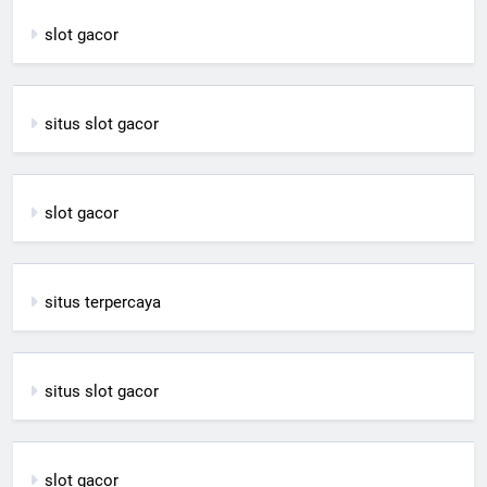
slot gacor
situs slot gacor
slot gacor
situs terpercaya
situs slot gacor
slot gacor