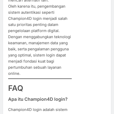
mencari alternatif lain.
Oleh karena itu, pengembangan
sistem autentikasi seperti
Champion4D login menjadi salah
satu prioritas penting dalam
pengelolaan platform digital.
Dengan menggabungkan teknologi
keamanan, manajemen data yang
baik, serta pengalaman pengguna
yang optimal, sistem login dapat
menjadi fondasi kuat bagi
pertumbuhan sebuah layanan
online.
FAQ
Apa itu Champion4D login?
Champion4D login adalah sistem