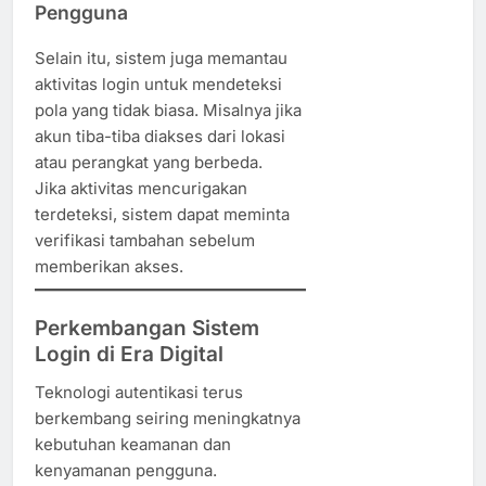
Pengguna
Selain itu, sistem juga memantau
aktivitas login untuk mendeteksi
pola yang tidak biasa. Misalnya jika
akun tiba-tiba diakses dari lokasi
atau perangkat yang berbeda.
Jika aktivitas mencurigakan
terdeteksi, sistem dapat meminta
verifikasi tambahan sebelum
memberikan akses.
Perkembangan Sistem
Login di Era Digital
Teknologi autentikasi terus
berkembang seiring meningkatnya
kebutuhan keamanan dan
kenyamanan pengguna.