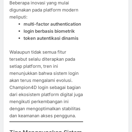
Beberapa inovasi yang mulai
digunakan pada platform modern
meliputi:
multi-factor authentication
login berbasis biometrik
token autentikasi dinamis
Walaupun tidak semua fitur
tersebut selalu diterapkan pada
setiap platform, tren ini
menunjukkan bahwa sistem login
akan terus mengalami evolusi.
Champion4D login sebagai bagian
dari ekosistem platform digital juga
mengikuti perkembangan ini
dengan mengoptimalkan stabilitas
dan keamanan akses pengguna.