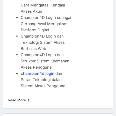
Cara Mengatasi Kendala
Akses Akun
Champion4D Login sebagai
Gerbang Awal Mengakses
Platform Digital
Champion4D Login dan
Teknologi Sistem Akses
Berbasis Web
Champion4D Login dan
Struktur Sistem Keamanan
Akses Pengguna
champion4d login
dan
Peran Teknologi dalam
Sistem Akses Pengguna
Read More