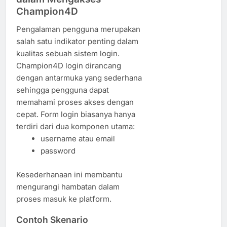
Champion4D
Pengalaman pengguna merupakan
salah satu indikator penting dalam
kualitas sebuah sistem login.
Champion4D login dirancang
dengan antarmuka yang sederhana
sehingga pengguna dapat
memahami proses akses dengan
cepat. Form login biasanya hanya
terdiri dari dua komponen utama:
username atau email
password
Kesederhanaan ini membantu
mengurangi hambatan dalam
proses masuk ke platform.
Contoh Skenario