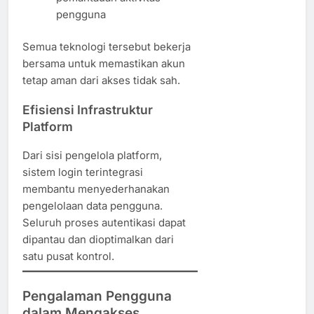
pengguna
Semua teknologi tersebut bekerja
bersama untuk memastikan akun
tetap aman dari akses tidak sah.
Efisiensi Infrastruktur
Platform
Dari sisi pengelola platform,
sistem login terintegrasi
membantu menyederhanakan
pengelolaan data pengguna.
Seluruh proses autentikasi dapat
dipantau dan dioptimalkan dari
satu pusat kontrol.
Pengalaman Pengguna
dalam Mengakses