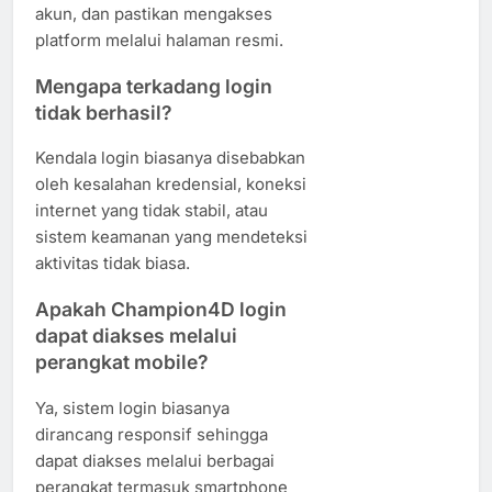
akun, dan pastikan mengakses
platform melalui halaman resmi.
Mengapa terkadang login
tidak berhasil?
Kendala login biasanya disebabkan
oleh kesalahan kredensial, koneksi
internet yang tidak stabil, atau
sistem keamanan yang mendeteksi
aktivitas tidak biasa.
Apakah Champion4D login
dapat diakses melalui
perangkat mobile?
Ya, sistem login biasanya
dirancang responsif sehingga
dapat diakses melalui berbagai
perangkat termasuk smartphone