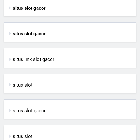
situs slot gacor
situs slot gacor
situs link slot gacor
situs slot
situs slot gacor
situs slot