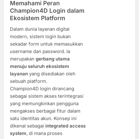
Memahami Peran
Champion4D Login dalam
Ekosistem Platform
Dalam dunia layanan digital
modern, sistem login bukan
sekadar form untuk memasukkan
username dan password. Ia
merupakan
gerbang utama
menuju seluruh ekosistem
layanan
yang disediakan oleh
sebuah platform.
Champion4D login dirancang
sebagai sistem akses terintegrasi
yang memungkinkan pengguna
mengakses berbagai fitur dalam
satu identitas akun. Konsep ini
dikenal sebagai
integrated access
system
, di mana proses