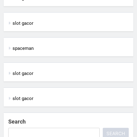
slot gacor
spaceman
slot gacor
slot gacor
Search
SEARCH