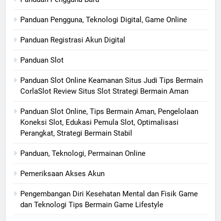
Panduan Pengguna, Teknologi Digital, Game Online
Panduan Registrasi Akun Digital
Panduan Slot
Panduan Slot Online Keamanan Situs Judi Tips Bermain
CorlaSlot Review Situs Slot Strategi Bermain Aman
Panduan Slot Online, Tips Bermain Aman, Pengelolaan
Koneksi Slot, Edukasi Pemula Slot, Optimalisasi
Perangkat, Strategi Bermain Stabil
Panduan, Teknologi, Permainan Online
Pemeriksaan Akses Akun
Pengembangan Diri Kesehatan Mental dan Fisik Game
dan Teknologi Tips Bermain Game Lifestyle