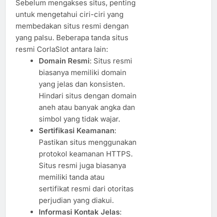
Sebelum mengakses situs, penting
untuk mengetahui ciri-ciri yang
membedakan situs resmi dengan
yang palsu. Beberapa tanda situs
resmi CorlaSlot antara lain:
Domain Resmi
: Situs resmi
biasanya memiliki domain
yang jelas dan konsisten.
Hindari situs dengan domain
aneh atau banyak angka dan
simbol yang tidak wajar.
Sertifikasi Keamanan
:
Pastikan situs menggunakan
protokol keamanan HTTPS.
Situs resmi juga biasanya
memiliki tanda atau
sertifikat resmi dari otoritas
perjudian yang diakui.
Informasi Kontak Jelas
: