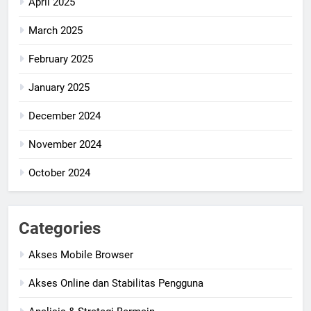
April 2025
March 2025
February 2025
January 2025
December 2024
November 2024
October 2024
Categories
Akses Mobile Browser
Akses Online dan Stabilitas Pengguna