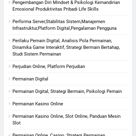
Pengembangan Diri Mindset & Psikologi Kemandirian
Emosional Produktivitas Pribadi Life Skills
Performa Server,Stabilitas Sistem,Manajemen
Infrastruktur,Platform Digital,Pengalaman Pengguna
Perilaku Pemain Digital, Analisis Pola Permainan,
Dinamika Game Interaktif, Strategi Bermain Bertahap,
Studi Sistem Permainan
Perjudian Online, Platform Perjudian
Permainan Digital
Permainan Digital, Strategi Bermain, Psikologi Pemain
Permainan Kasino Online
Permainan Kasino Online, Slot Online, Panduan Mesin
Slot
Permainan Online, Casino, Strategi Permainan