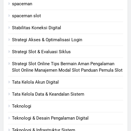
spaceman
spaceman slot
Stabilitas Koneksi Digital
Strategi Akses & Optimalisasi Login
Strategi Slot & Evaluasi Siklus
Strategi Slot Online Tips Bermain Aman Pengalaman
Slot Online Manajemen Modal Slot Panduan Pemula Slot
Tata Kelola Akun Digital
Tata Kelola Data & Keandalan Sistem
Teknologi
Teknologi & Desain Pengalaman Digital
Teknologi & Infrastruktur Sistem