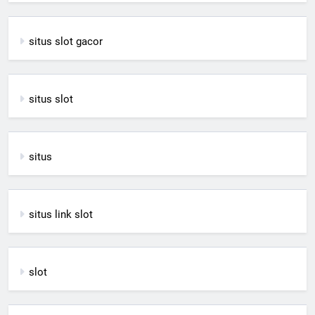
situs slot gacor
situs slot
situs
situs link slot
slot