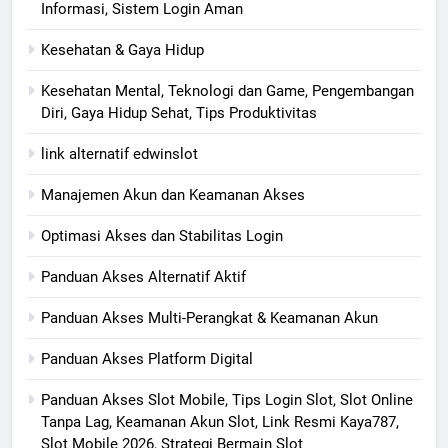
Informasi, Sistem Login Aman
Kesehatan & Gaya Hidup
Kesehatan Mental, Teknologi dan Game, Pengembangan
Diri, Gaya Hidup Sehat, Tips Produktivitas
link alternatif edwinslot
Manajemen Akun dan Keamanan Akses
Optimasi Akses dan Stabilitas Login
Panduan Akses Alternatif Aktif
Panduan Akses Multi-Perangkat & Keamanan Akun
Panduan Akses Platform Digital
Panduan Akses Slot Mobile, Tips Login Slot, Slot Online
Tanpa Lag, Keamanan Akun Slot, Link Resmi Kaya787,
Slot Mobile 2026, Strategi Bermain Slot