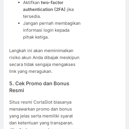
Aktifkan
two-factor
authentication (2FA)
jika
tersedia.
Jangan pernah membagikan
informasi login kepada
pihak ketiga.
Langkah ini akan meminimalkan
risiko akun Anda dibajak meskipun
secara tidak sengaja mengakses
link yang meragukan.
5. Cek Promo dan Bonus
Resmi
Situs resmi CorlaSlot biasanya
menawarkan promo dan bonus
yang jelas serta memiliki syarat
dan ketentuan yang transparan.