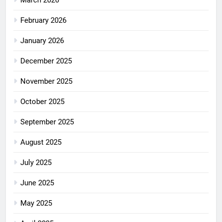
February 2026
January 2026
December 2025
November 2025
October 2025
September 2025
August 2025
July 2025
June 2025
May 2025