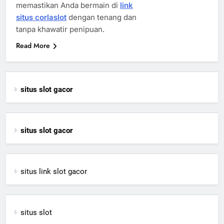
memastikan Anda bermain di
link
situs corlaslot
dengan tenang dan
tanpa khawatir penipuan.
Read More
situs slot gacor
situs slot gacor
situs link slot gacor
situs slot