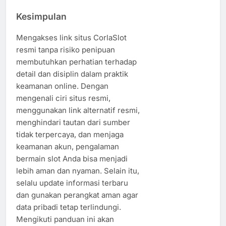
Kesimpulan
Mengakses link situs CorlaSlot
resmi tanpa risiko penipuan
membutuhkan perhatian terhadap
detail dan disiplin dalam praktik
keamanan online. Dengan
mengenali ciri situs resmi,
menggunakan link alternatif resmi,
menghindari tautan dari sumber
tidak terpercaya, dan menjaga
keamanan akun, pengalaman
bermain slot Anda bisa menjadi
lebih aman dan nyaman. Selain itu,
selalu update informasi terbaru
dan gunakan perangkat aman agar
data pribadi tetap terlindungi.
Mengikuti panduan ini akan