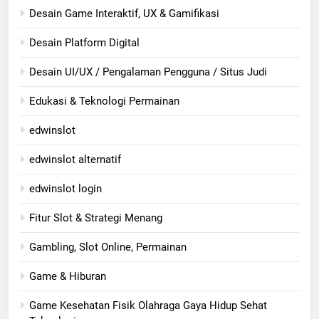
Desain Game Interaktif, UX & Gamifikasi
Desain Platform Digital
Desain UI/UX / Pengalaman Pengguna / Situs Judi
Edukasi & Teknologi Permainan
edwinslot
edwinslot alternatif
edwinslot login
Fitur Slot & Strategi Menang
Gambling, Slot Online, Permainan
Game & Hiburan
Game Kesehatan Fisik Olahraga Gaya Hidup Sehat