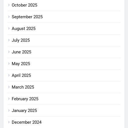
October 2025
September 2025
August 2025
July 2025
June 2025
May 2025
April 2025
March 2025
February 2025
January 2025
December 2024