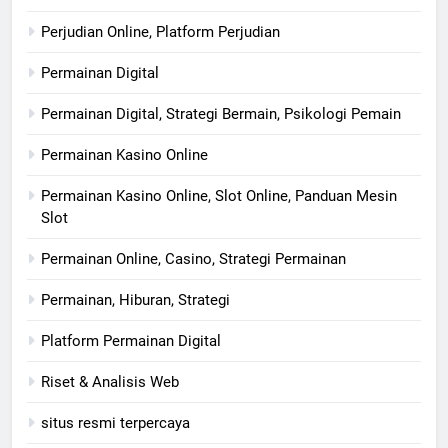
Perjudian Online, Platform Perjudian
Permainan Digital
Permainan Digital, Strategi Bermain, Psikologi Pemain
Permainan Kasino Online
Permainan Kasino Online, Slot Online, Panduan Mesin
Slot
Permainan Online, Casino, Strategi Permainan
Permainan, Hiburan, Strategi
Platform Permainan Digital
Riset & Analisis Web
situs resmi terpercaya