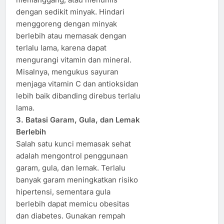
dengan sedikit minyak. Hindari
menggoreng dengan minyak
berlebih atau memasak dengan
terlalu lama, karena dapat
mengurangi vitamin dan mineral.
Misalnya, mengukus sayuran
menjaga vitamin C dan antioksidan
lebih baik dibanding direbus terlalu
lama.
3. Batasi Garam, Gula, dan Lemak
Berlebih
Salah satu kunci memasak sehat
adalah mengontrol penggunaan
garam, gula, dan lemak. Terlalu
banyak garam meningkatkan risiko
hipertensi, sementara gula
berlebih dapat memicu obesitas
dan diabetes. Gunakan rempah