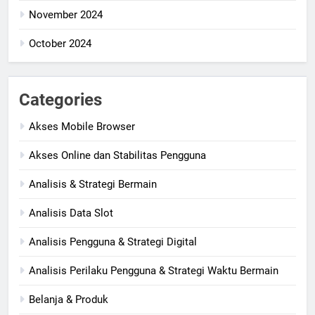
November 2024
October 2024
Categories
Akses Mobile Browser
Akses Online dan Stabilitas Pengguna
Analisis & Strategi Bermain
Analisis Data Slot
Analisis Pengguna & Strategi Digital
Analisis Perilaku Pengguna & Strategi Waktu Bermain
Belanja & Produk