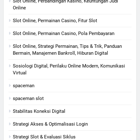
Slot Online, Perbandingan Kasino, Keuntungan Judi
Online
Slot Online, Permainan Casino, Fitur Slot
Slot Online, Permainan Casino, Pola Pembayaran
Slot Online, Strategi Permainan, Tips & Trik, Panduan
Bermain, Manajemen Bankroll, Hiburan Digital
Sosiologi Digital, Perilaku Online Modern, Komunikasi
Virtual
spaceman
spaceman slot
Stabilitas Koneksi Digital
Strategi Akses & Optimalisasi Login
Strategi Slot & Evaluasi Siklus