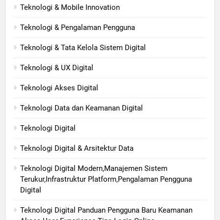
Teknologi & Mobile Innovation
Teknologi & Pengalaman Pengguna
Teknologi & Tata Kelola Sistem Digital
Teknologi & UX Digital
Teknologi Akses Digital
Teknologi Data dan Keamanan Digital
Teknologi Digital
Teknologi Digital & Arsitektur Data
Teknologi Digital Modern,Manajemen Sistem
Terukur,Infrastruktur Platform,Pengalaman Pengguna
Digital
Teknologi Digital Panduan Pengguna Baru Keamanan