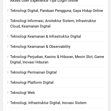
Akses User Experience Tips Login Online
Teknologi Digital, Panduan Pengguna, Gaya Hidup Online
Teknologi Informasi, Arsitektur Sistem, Infrastruktur
Cloud, Keamanan Digital
Teknologi Keamanan & Infrastruktur Digital
Teknologi Keamanan & Observability
Teknologi Perjudian, Kasino & Hiburan, Mesin Slot, Game
Digital, Inovasi Hiburan
Teknologi Permainan Digital
Teknologi Platform Digital
Teknologi Web
Teknologi, Infrastruktur Digital, Inovasi Sistem