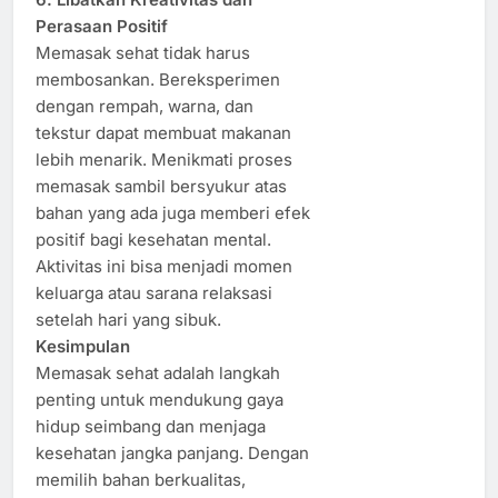
Perasaan Positif
Memasak sehat tidak harus
membosankan. Bereksperimen
dengan rempah, warna, dan
tekstur dapat membuat makanan
lebih menarik. Menikmati proses
memasak sambil bersyukur atas
bahan yang ada juga memberi efek
positif bagi kesehatan mental.
Aktivitas ini bisa menjadi momen
keluarga atau sarana relaksasi
setelah hari yang sibuk.
Kesimpulan
Memasak sehat adalah langkah
penting untuk mendukung gaya
hidup seimbang dan menjaga
kesehatan jangka panjang. Dengan
memilih bahan berkualitas,