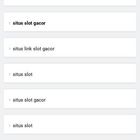
situs slot gacor
situs link slot gacor
situs slot
situs slot gacor
situs slot