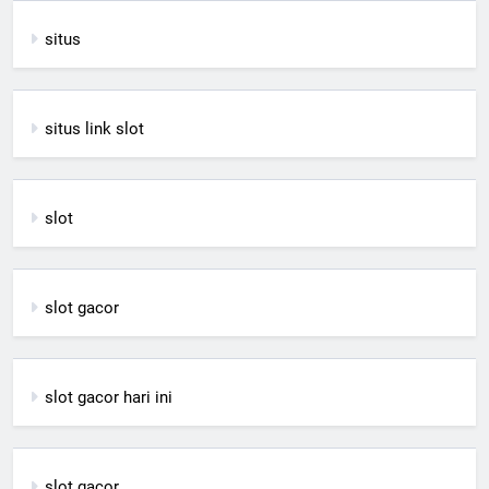
situs
situs link slot
slot
slot gacor
slot gacor hari ini
slot gacor