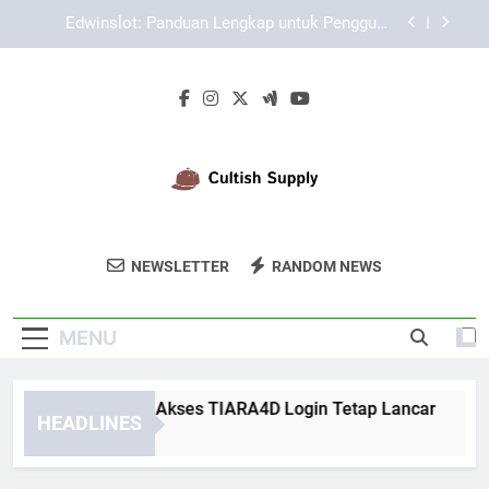
Skip
EDWINSLOT Login dengan Sistem Keamanan
to
yang Mendukung Kenyamanan
content
Cara Login Edwinslot dengan Browser Mobile
yang Praktis, Aman, dan Mudah Dipahami
Cara Memastikan Akses TIARA4D Login Tetap
Lancar
Edwinslot: Panduan Lengkap untuk Pengguna
Aktif
EDWINSLOT Login dengan Sistem Keamanan
yang Mendukung Kenyamanan
Cultish Supply
Dapatkan Koleksi Streetwear Keren Di
Cara Login Edwinslot dengan Browser Mobile
NEWSLETTER
RANDOM NEWS
yang Praktis, Aman, dan Mudah Dipahami
Cultish Supply.
MENU
ara Memastikan Akses TIARA4D Login Tetap Lancar
Ed
HEADLINES
 Weeks Ago
1 M