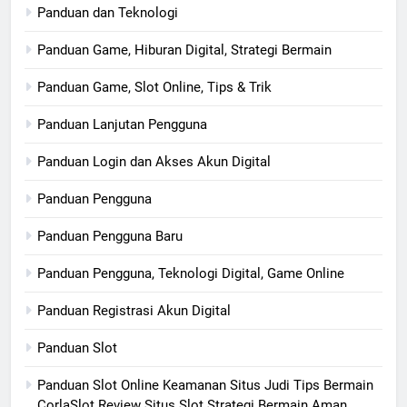
Panduan dan Teknologi
Panduan Game, Hiburan Digital, Strategi Bermain
Panduan Game, Slot Online, Tips & Trik
Panduan Lanjutan Pengguna
Panduan Login dan Akses Akun Digital
Panduan Pengguna
Panduan Pengguna Baru
Panduan Pengguna, Teknologi Digital, Game Online
Panduan Registrasi Akun Digital
Panduan Slot
Panduan Slot Online Keamanan Situs Judi Tips Bermain
CorlaSlot Review Situs Slot Strategi Bermain Aman