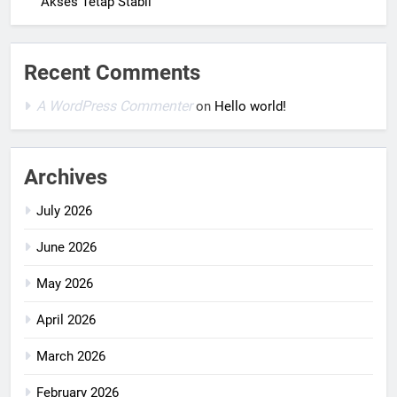
Akses Tetap Stabil
Recent Comments
A WordPress Commenter
on
Hello world!
Archives
July 2026
June 2026
May 2026
April 2026
March 2026
February 2026