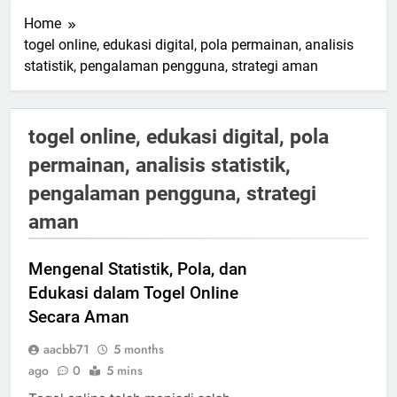
Home
togel online, edukasi digital, pola permainan, analisis
statistik, pengalaman pengguna, strategi aman
togel online, edukasi digital, pola
permainan, analisis statistik,
pengalaman pengguna, strategi
aman
Mengenal Statistik, Pola, dan
Edukasi dalam Togel Online
Secara Aman
aacbb71
5 months
ago
0
5 mins