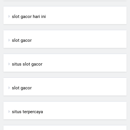
slot gacor hari ini
slot gacor
situs slot gacor
slot gacor
situs terpercaya