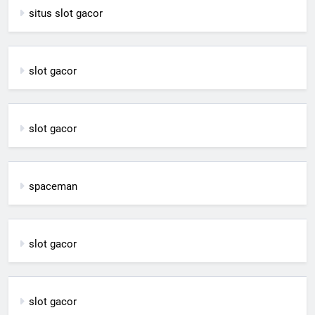
situs slot gacor
slot gacor
slot gacor
spaceman
slot gacor
slot gacor