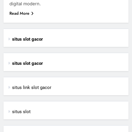
digital modern.
Read More
situs slot gacor
situs slot gacor
situs link slot gacor
situs slot