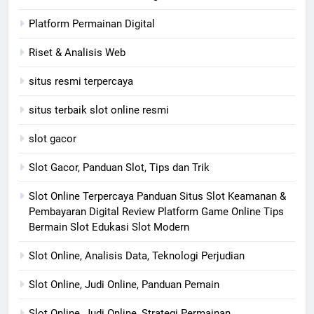
Platform Permainan Digital
Riset & Analisis Web
situs resmi terpercaya
situs terbaik slot online resmi
slot gacor
Slot Gacor, Panduan Slot, Tips dan Trik
Slot Online Terpercaya Panduan Situs Slot Keamanan &
Pembayaran Digital Review Platform Game Online Tips
Bermain Slot Edukasi Slot Modern
Slot Online, Analisis Data, Teknologi Perjudian
Slot Online, Judi Online, Panduan Pemain
Slot Online, Judi Online, Strategi Permainan