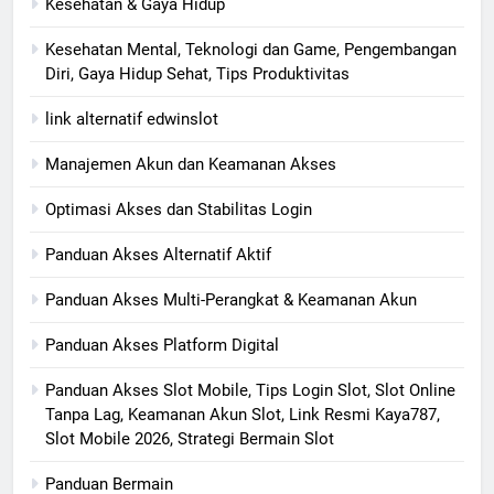
Kesehatan & Gaya Hidup
Kesehatan Mental, Teknologi dan Game, Pengembangan
Diri, Gaya Hidup Sehat, Tips Produktivitas
link alternatif edwinslot
Manajemen Akun dan Keamanan Akses
Optimasi Akses dan Stabilitas Login
Panduan Akses Alternatif Aktif
Panduan Akses Multi-Perangkat & Keamanan Akun
Panduan Akses Platform Digital
Panduan Akses Slot Mobile, Tips Login Slot, Slot Online
Tanpa Lag, Keamanan Akun Slot, Link Resmi Kaya787,
Slot Mobile 2026, Strategi Bermain Slot
Panduan Bermain