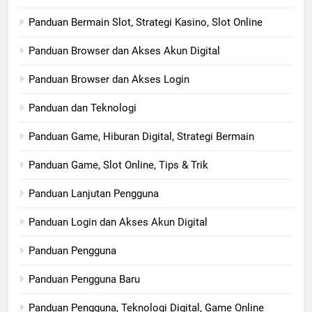
Panduan Bermain Slot, Strategi Kasino, Slot Online
Panduan Browser dan Akses Akun Digital
Panduan Browser dan Akses Login
Panduan dan Teknologi
Panduan Game, Hiburan Digital, Strategi Bermain
Panduan Game, Slot Online, Tips & Trik
Panduan Lanjutan Pengguna
Panduan Login dan Akses Akun Digital
Panduan Pengguna
Panduan Pengguna Baru
Panduan Pengguna, Teknologi Digital, Game Online