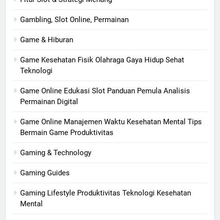
Gambling, Slot Online, Permainan
Game & Hiburan
Game Kesehatan Fisik Olahraga Gaya Hidup Sehat
Teknologi
Game Online Edukasi Slot Panduan Pemula Analisis
Permainan Digital
Game Online Manajemen Waktu Kesehatan Mental Tips
Bermain Game Produktivitas
Gaming & Technology
Gaming Guides
Gaming Lifestyle Produktivitas Teknologi Kesehatan
Mental