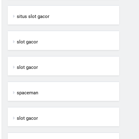
situs slot gacor
slot gacor
slot gacor
spaceman
slot gacor