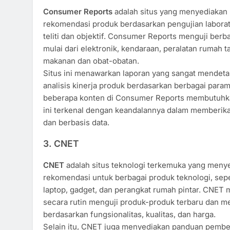
Consumer Reports
adalah situs yang menyediakan 
rekomendasi produk berdasarkan pengujian labora
teliti dan objektif. Consumer Reports menguji berba
mulai dari elektronik, kendaraan, peralatan rumah 
makanan dan obat-obatan.
Situs ini menawarkan laporan yang sangat mendetai
analisis kinerja produk berdasarkan berbagai para
beberapa konten di Consumer Reports membutuhka
ini terkenal dengan keandalannya dalam memberika
dan berbasis data.
3.
CNET
CNET
adalah situs teknologi terkemuka yang meny
rekomendasi untuk berbagai produk teknologi, sep
laptop, gadget, dan perangkat rumah pintar. CNET m
secara rutin menguji produk-produk terbaru dan m
berdasarkan fungsionalitas, kualitas, dan harga.
Selain itu, CNET juga menyediakan panduan pembe