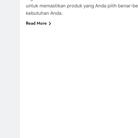
untuk memastikan produk yang Anda pilih benar-b
kebutuhan Anda.
Read More