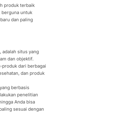
 produk terbaik
 berguna untuk
baru dan paling
, adalah situs yang
am dan objektif.
produk dari berbagai
kesehatan, dan produk
yang berbasis
akukan penelitian
hingga Anda bisa
paling sesuai dengan