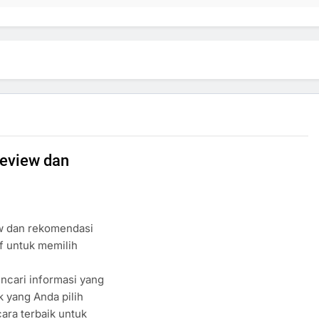
Review dan
 dan rekomendasi
f untuk memilih
ncari informasi yang
 yang Anda pilih
ara terbaik untuk