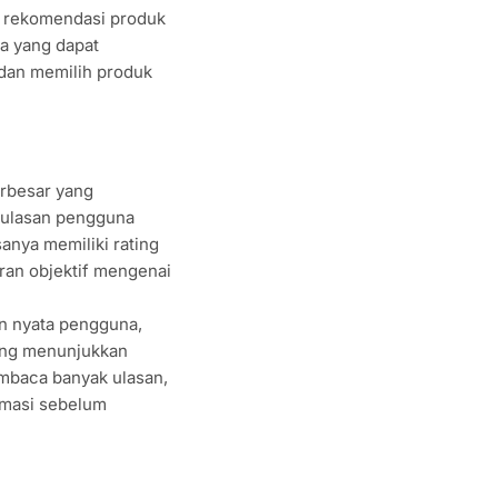
 rekomendasi produk
ya yang dapat
an memilih produk
erbesar yang
 ulasan pengguna
anya memiliki rating
ran objektif mengenai
n nyata pengguna,
yang menunjukkan
mbaca banyak ulasan,
rmasi sebelum