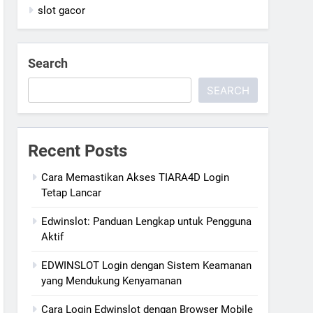
slot gacor
Search
SEARCH
Recent Posts
Cara Memastikan Akses TIARA4D Login
Tetap Lancar
Edwinslot: Panduan Lengkap untuk Pengguna
Aktif
EDWINSLOT Login dengan Sistem Keamanan
yang Mendukung Kenyamanan
Cara Login Edwinslot dengan Browser Mobile