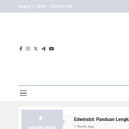
Skip
August 7, 2026
12:04:42 PM
to
content
Cul
Dapatkan K
in Tetap Lancar
Edwinslot: Panduan Lengkap untuk Pe
1 Month Ago
HEADLINES