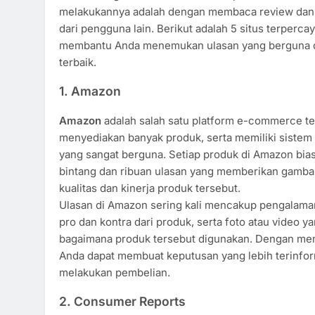
melakukannya adalah dengan membaca review dan
dari pengguna lain. Berikut adalah 5 situs terperca
membantu Anda menemukan ulasan yang berguna d
terbaik.
1.
Amazon
Amazon
adalah salah satu platform e-commerce t
menyediakan banyak produk, serta memiliki sistem
yang sangat berguna. Setiap produk di Amazon bias
bintang dan ribuan ulasan yang memberikan gamba
kualitas dan kinerja produk tersebut.
Ulasan di Amazon sering kali mencakup pengalama
pro dan kontra dari produk, serta foto atau video 
bagaimana produk tersebut digunakan. Dengan me
Anda dapat membuat keputusan yang lebih terinfo
melakukan pembelian.
2.
Consumer Reports