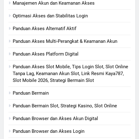
Manajemen Akun dan Keamanan Akses
Optimasi Akses dan Stabilitas Login
Panduan Akses Alternatif Aktif
Panduan Akses Multi-Perangkat & Keamanan Akun
Panduan Akses Platform Digital
Panduan Akses Slot Mobile, Tips Login Slot, Slot Online
Tanpa Lag, Keamanan Akun Slot, Link Resmi Kaya787,
Slot Mobile 2026, Strategi Bermain Slot
Panduan Bermain
Panduan Bermain Slot, Strategi Kasino, Slot Online
Panduan Browser dan Akses Akun Digital
Panduan Browser dan Akses Login