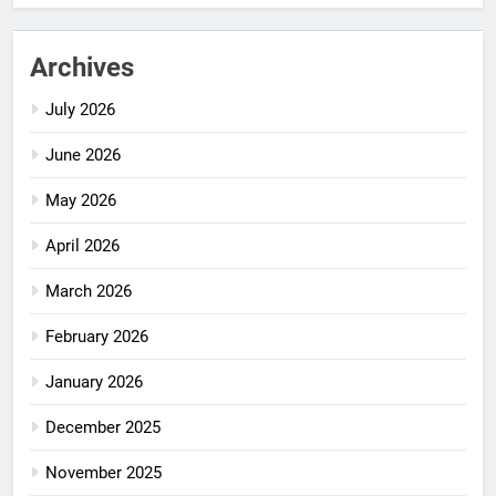
Archives
July 2026
June 2026
May 2026
April 2026
March 2026
February 2026
January 2026
December 2025
November 2025