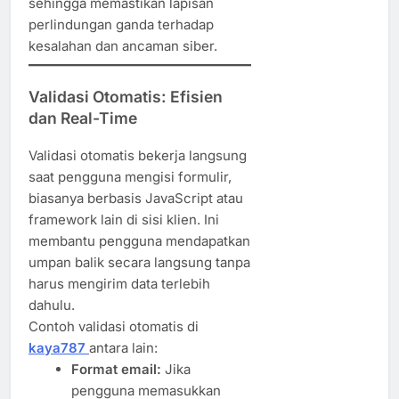
sehingga memastikan lapisan
perlindungan ganda terhadap
kesalahan dan ancaman siber.
Validasi Otomatis: Efisien
dan Real-Time
Validasi otomatis bekerja langsung
saat pengguna mengisi formulir,
biasanya berbasis JavaScript atau
framework lain di sisi klien. Ini
membantu pengguna mendapatkan
umpan balik secara langsung tanpa
harus mengirim data terlebih
dahulu.
Contoh validasi otomatis di
kaya787
antara lain:
Format email:
Jika
pengguna memasukkan