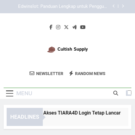
Skip
EDWINSLOT Login dengan Sistem Keamanan
to
yang Mendukung Kenyamanan
content
Cara Login Edwinslot dengan Browser Mobile
yang Praktis, Aman, dan Mudah Dipahami
Cara Memastikan Akses TIARA4D Login Tetap
Lancar
Edwinslot: Panduan Lengkap untuk Pengguna
Aktif
EDWINSLOT Login dengan Sistem Keamanan
yang Mendukung Kenyamanan
Cultish Supply
Dapatkan Koleksi Streetwear Keren Di
Cara Login Edwinslot dengan Browser Mobile
NEWSLETTER
RANDOM NEWS
yang Praktis, Aman, dan Mudah Dipahami
Cultish Supply.
MENU
ra Memastikan Akses TIARA4D Login Tetap Lancar
Edw
HEADLINES
Weeks Ago
1 Mo