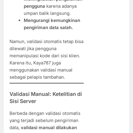
pengguna
karena adanya
umpan balik langsung.
Mengurangi kemungkinan
pengiriman data salah.
Namun, validasi otomatis tetap bisa
dilewati jika pengguna
memanipulasi kode dari sisi klien.
Karena itu, Kaya787 juga
menggunakan validasi manual
sebagai pelapis tambahan.
Validasi Manual: Ketelitian di
Sisi Server
Berbeda dengan validasi otomatis
yang terjadi sebelum pengiriman
data,
validasi manual dilakukan