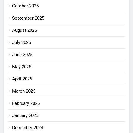
October 2025
September 2025
August 2025
July 2025
June 2025
May 2025
April 2025
March 2025
February 2025
January 2025
December 2024