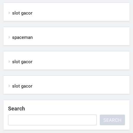
slot gacor
spaceman
slot gacor
slot gacor
Search
SEARCH