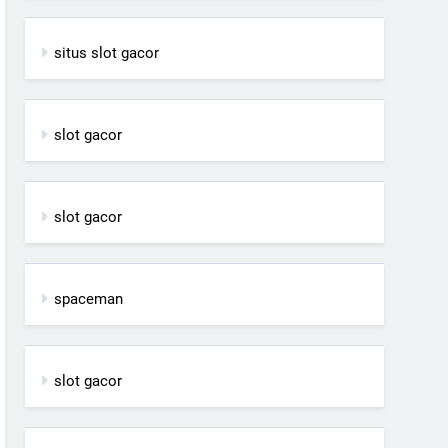
situs slot gacor
slot gacor
slot gacor
spaceman
slot gacor