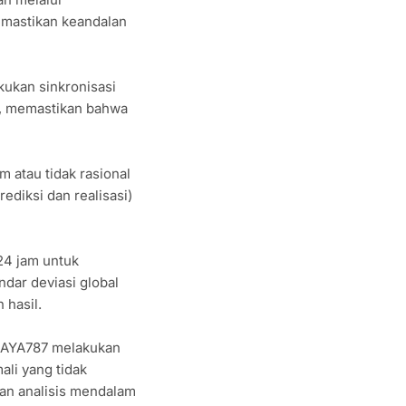
emastikan keandalan
kukan sinkronisasi
at, memastikan bahwa
 atau tidak rasional
ediksi dan realisasi)
24 jam untuk
dar deviasi global
 hasil.
 KAYA787 melakukan
li yang tidak
kan analisis mendalam