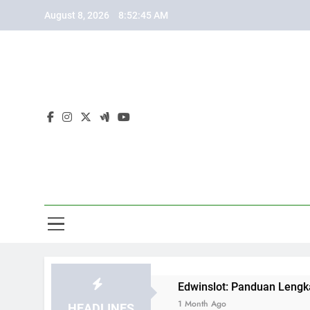
Skip
August 8, 2026
8:52:46 AM
to
content
Cul
Dapatkan K
in Tetap Lancar
Edwinslot: Panduan Lengkap untuk Pe
1 Month Ago
HEADLINES