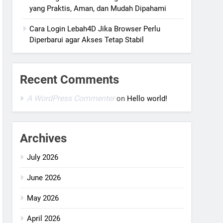
yang Praktis, Aman, dan Mudah Dipahami
Cara Login Lebah4D Jika Browser Perlu
Diperbarui agar Akses Tetap Stabil
Recent Comments
A WordPress Commenter
on
Hello world!
Archives
July 2026
June 2026
May 2026
April 2026