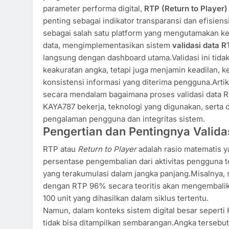
parameter performa digital,
RTP (Return to Player)
penting sebagai indikator transparansi dan efisiens
sebagai salah satu platform yang mengutamakan ke
data, mengimplementasikan sistem
validasi data 
langsung dengan dashboard utama.Validasi ini tid
keakuratan angka, tetapi juga menjamin keadilan, 
konsistensi informasi yang diterima pengguna.Arti
secara mendalam bagaimana proses validasi data 
KAYA787 bekerja, teknologi yang digunakan, serta
pengalaman pengguna dan integritas sistem.
Pengertian dan Pentingnya Valida
RTP atau
Return to Player
adalah rasio matematis
persentase pengembalian dari aktivitas pengguna te
yang terakumulasi dalam jangka panjang.Misalnya,
dengan RTP 96% secara teoritis akan mengembalika
100 unit yang dihasilkan dalam siklus tertentu.
Namun, dalam konteks sistem digital besar seperti
tidak bisa ditampilkan sembarangan.Angka tersebut