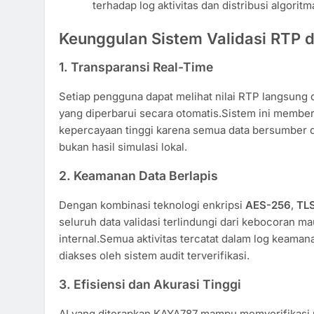
terhadap log aktivitas dan distribusi algoritm
Keunggulan Sistem Validasi RTP 
1.
Transparansi Real-Time
Setiap pengguna dapat melihat nilai RTP langsung 
yang diperbarui secara otomatis.Sistem ini member
kepercayaan tinggi karena semua data bersumber da
bukan hasil simulasi lokal.
2.
Keamanan Data Berlapis
Dengan kombinasi teknologi enkripsi
AES-256
,
TLS
seluruh data validasi terlindungi dari kebocoran m
internal.Semua aktivitas tercatat dalam log keama
diakses oleh sistem audit terverifikasi.
3.
Efisiensi dan Akurasi Tinggi
AI yang diterapkan KAYA787 mampu memverifikasi 