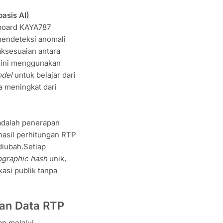
basis AI)
hboard KAYA787
endeteksi anomali
daksesuaian antara
I ini menggunakan
odel
untuk belajar dari
a meningkat dari
adalah penerapan
 hasil perhitungan RTP
diubah.Setiap
ographic hash
unik,
asi publik tanpa
an Data RTP
an melalui