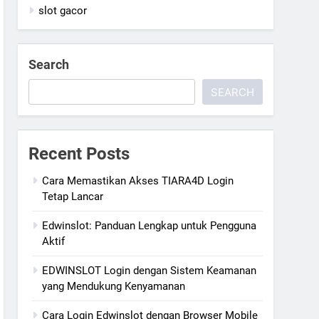
slot gacor
Search
SEARCH
Recent Posts
Cara Memastikan Akses TIARA4D Login
Tetap Lancar
Edwinslot: Panduan Lengkap untuk Pengguna
Aktif
EDWINSLOT Login dengan Sistem Keamanan
yang Mendukung Kenyamanan
Cara Login Edwinslot dengan Browser Mobile