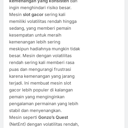
kemenangan yang konsisten
dan
ingin menghindari risiko besar.
Mesin
slot gacor
sering kali
memiliki volatilitas rendah hingga
sedang, yang memberi pemain
kesempatan untuk meraih
kemenangan lebih sering
meskipun hadiahnya mungkin tidak
besar. Mesin dengan volatilitas
rendah sering kali memberi rasa
puas dan mengurangi frustrasi
karena kemenangan yang jarang
terjadi. Ini membuat mesin slot
gacor lebih populer di kalangan
pemain yang menginginkan
pengalaman permainan yang lebih
stabil dan menyenangkan.
Mesin seperti
Gonzo’s Quest
(NetEnt) dengan volatilitas rendah,