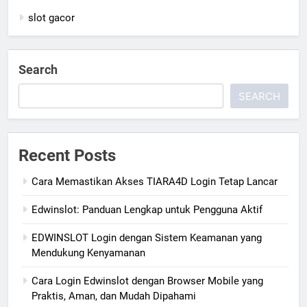
slot gacor
Search
SEARCH
Recent Posts
Cara Memastikan Akses TIARA4D Login Tetap Lancar
Edwinslot: Panduan Lengkap untuk Pengguna Aktif
EDWINSLOT Login dengan Sistem Keamanan yang
Mendukung Kenyamanan
Cara Login Edwinslot dengan Browser Mobile yang
Praktis, Aman, dan Mudah Dipahami