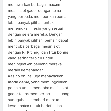
menawarkan berbagai macam
mesin slot gacor dengan tema
yang berbeda, memberikan pemain
lebih banyak pilihan untuk
menemukan mesin yang sesuai
dengan selera mereka. Dengan
lebih banyak pilihan, pemain dapat
mencoba berbagai mesin slot
dengan
RTP tinggi
dan
fitur bonus
yang sering terpicu untuk
meningkatkan peluang mereka
meraih kemenangan.
Kasino online juga menawarkan
mode demo
, yang memungkinkan
pemain untuk mencoba mesin slot
gacor tanpa mempertaruhkan uang
sungguhan, memberi mereka
kesempatan untuk berlatih dan