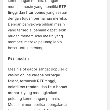
kemenangan mereka dengan
memilih mesin yang memiliki
RTP
tinggi
dan
fitur bonus
yang sesuai
dengan tujuan permainan mereka.
Dengan banyaknya pilihan mesin
yang tersedia, pemain dapat lebih
mudah menemukan mesin yang
memberi mereka peluang lebih
besar untuk menang.
Kesimpulan
Mesin
slot gacor
sangat populer di
kasino online karena berbagai
faktor, termasuk
RTP tinggi
,
volatilitas rendah
, dan
fitur bonus
menarik
yang meningkatkan
peluang kemenangan pemain.
Mesin ini memberikan pengalaman