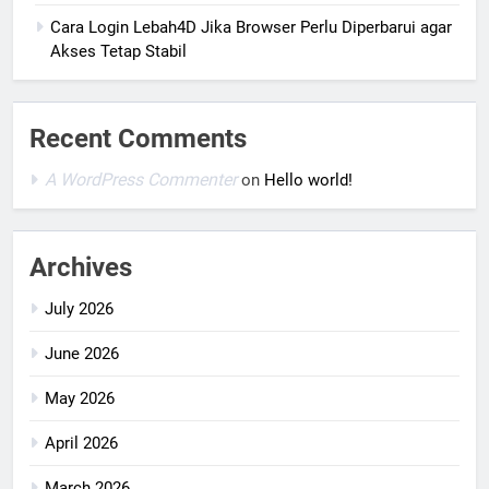
Cara Login Lebah4D Jika Browser Perlu Diperbarui agar
Akses Tetap Stabil
Recent Comments
A WordPress Commenter
on
Hello world!
Archives
July 2026
June 2026
May 2026
April 2026
March 2026