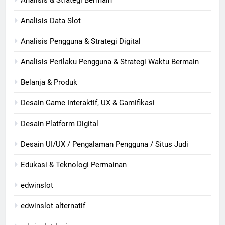
Analisis & Strategi Bermain
Analisis Data Slot
Analisis Pengguna & Strategi Digital
Analisis Perilaku Pengguna & Strategi Waktu Bermain
Belanja & Produk
Desain Game Interaktif, UX & Gamifikasi
Desain Platform Digital
Desain UI/UX / Pengalaman Pengguna / Situs Judi
Edukasi & Teknologi Permainan
edwinslot
edwinslot alternatif