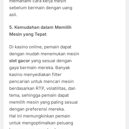
memahami cara kerja mesin
sebelum bermain dengan uang
asli.
5.
Kemudahan dalam Memilih
Mesin yang Tepat
Di kasino online, pemain dapat
dengan mudah menemukan mesin
slot gacor
yang sesuai dengan
gaya bermain mereka. Banyak
kasino menyediakan filter
pencarian untuk mencari mesin
berdasarkan RTP, volatilitas, dan
tema, sehingga pemain dapat
memilih mesin yang paling sesuai
dengan preferensi mereka.
Hal ini memungkinkan pemain
untuk mengoptimalkan peluang