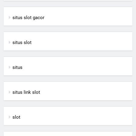
situs slot gacor
situs slot
situs
situs link slot
slot