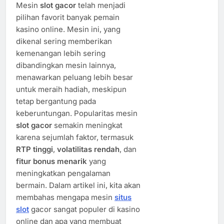
Mesin
slot gacor
telah menjadi
pilihan favorit banyak pemain
kasino online. Mesin ini, yang
dikenal sering memberikan
kemenangan lebih sering
dibandingkan mesin lainnya,
menawarkan peluang lebih besar
untuk meraih hadiah, meskipun
tetap bergantung pada
keberuntungan. Popularitas mesin
slot gacor
semakin meningkat
karena sejumlah faktor, termasuk
RTP tinggi
,
volatilitas rendah
, dan
fitur bonus menarik
yang
meningkatkan pengalaman
bermain. Dalam artikel ini, kita akan
membahas mengapa mesin
situs
slot
gacor sangat populer di kasino
online dan apa yang membuat