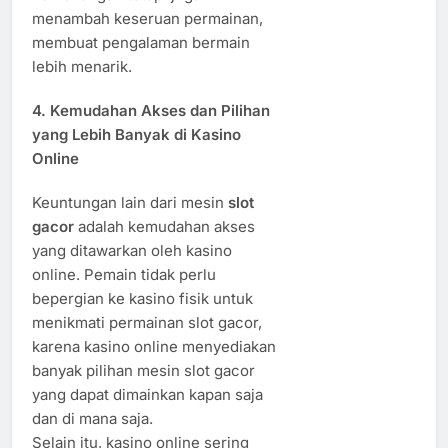
menambah keseruan permainan,
membuat pengalaman bermain
lebih menarik.
4.
Kemudahan Akses dan Pilihan
yang Lebih Banyak di Kasino
Online
Keuntungan lain dari mesin
slot
gacor
adalah kemudahan akses
yang ditawarkan oleh kasino
online. Pemain tidak perlu
bepergian ke kasino fisik untuk
menikmati permainan slot gacor,
karena kasino online menyediakan
banyak pilihan mesin slot gacor
yang dapat dimainkan kapan saja
dan di mana saja.
Selain itu, kasino online sering