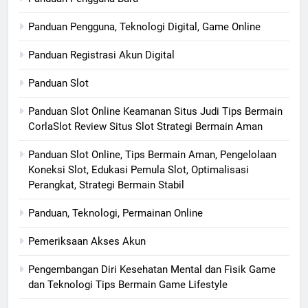
Panduan Pengguna, Teknologi Digital, Game Online
Panduan Registrasi Akun Digital
Panduan Slot
Panduan Slot Online Keamanan Situs Judi Tips Bermain
CorlaSlot Review Situs Slot Strategi Bermain Aman
Panduan Slot Online, Tips Bermain Aman, Pengelolaan
Koneksi Slot, Edukasi Pemula Slot, Optimalisasi
Perangkat, Strategi Bermain Stabil
Panduan, Teknologi, Permainan Online
Pemeriksaan Akses Akun
Pengembangan Diri Kesehatan Mental dan Fisik Game
dan Teknologi Tips Bermain Game Lifestyle