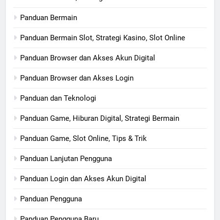
Panduan Bermain
Panduan Bermain Slot, Strategi Kasino, Slot Online
Panduan Browser dan Akses Akun Digital
Panduan Browser dan Akses Login
Panduan dan Teknologi
Panduan Game, Hiburan Digital, Strategi Bermain
Panduan Game, Slot Online, Tips & Trik
Panduan Lanjutan Pengguna
Panduan Login dan Akses Akun Digital
Panduan Pengguna
Panduan Pengguna Baru