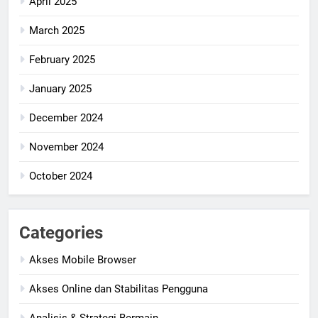
April 2025
March 2025
February 2025
January 2025
December 2024
November 2024
October 2024
Categories
Akses Mobile Browser
Akses Online dan Stabilitas Pengguna