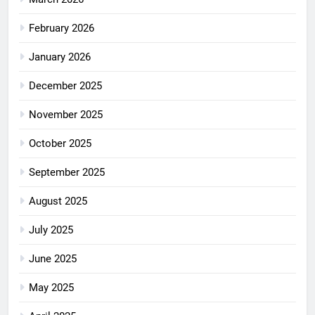
February 2026
January 2026
December 2025
November 2025
October 2025
September 2025
August 2025
July 2025
June 2025
May 2025