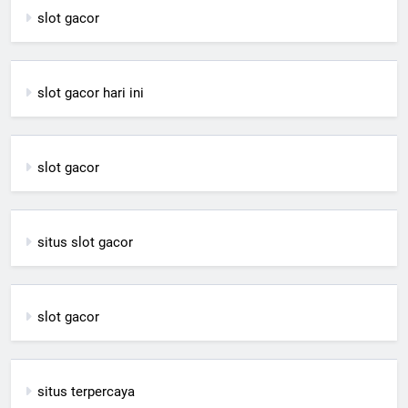
slot gacor
slot gacor hari ini
slot gacor
situs slot gacor
slot gacor
situs terpercaya