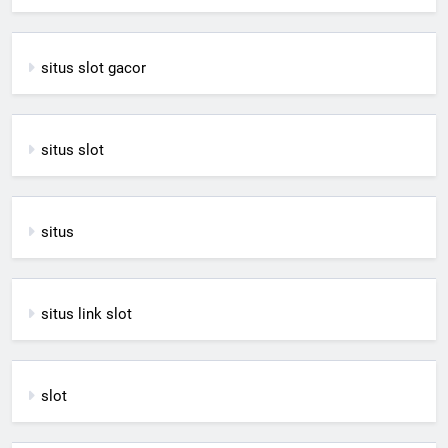
situs slot gacor
situs slot
situs
situs link slot
slot