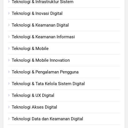
Teknologi & Infrastruktur Sistem
Teknologi & Inovasi Digital
Teknologi & Keamanan Digital
Teknologi & Keamanan Informasi
Teknologi & Mobile
Teknologi & Mobile Innovation
Teknologi & Pengalaman Pengguna
Teknologi & Tata Kelola Sistem Digital
Teknologi & UX Digital
Teknologi Akses Digital
Teknologi Data dan Keamanan Digital