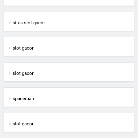
situs slot gacor
slot gacor
slot gacor
spaceman
slot gacor