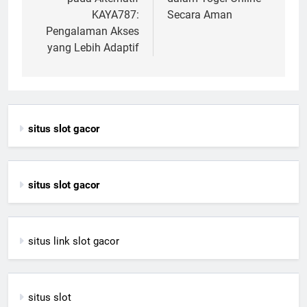
KAYA787:
Secara Aman
Pengalaman Akses
yang Lebih Adaptif
situs slot gacor
situs slot gacor
situs link slot gacor
situs slot