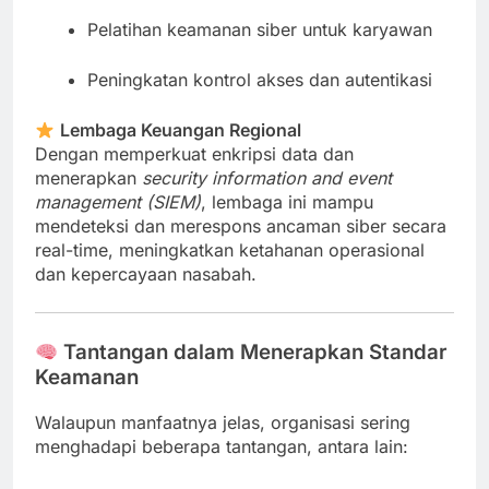
Pelatihan keamanan siber untuk karyawan
Peningkatan kontrol akses dan autentikasi
Lembaga Keuangan Regional
Dengan memperkuat enkripsi data dan
menerapkan
security information and event
management (SIEM)
, lembaga ini mampu
mendeteksi dan merespons ancaman siber secara
real-time, meningkatkan ketahanan operasional
dan kepercayaan nasabah.
Tantangan dalam Menerapkan Standar
Keamanan
Walaupun manfaatnya jelas, organisasi sering
menghadapi beberapa tantangan, antara lain: