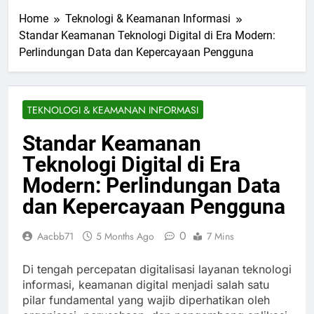
Home
Teknologi & Keamanan Informasi
Standar Keamanan Teknologi Digital di Era Modern:
Perlindungan Data dan Kepercayaan Pengguna
TEKNOLOGI & KEAMANAN INFORMASI
Standar Keamanan
Teknologi Digital di Era
Modern: Perlindungan Data
dan Kepercayaan Pengguna
0
Aacbb71
5 Months Ago
7 Mins
Di tengah percepatan digitalisasi layanan teknologi
informasi, keamanan digital menjadi salah satu
pilar fundamental yang wajib diperhatikan oleh