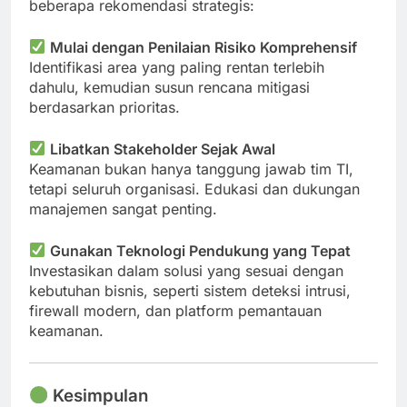
beberapa rekomendasi strategis:
Mulai dengan Penilaian Risiko Komprehensif
Identifikasi area yang paling rentan terlebih
dahulu, kemudian susun rencana mitigasi
berdasarkan prioritas.
Libatkan Stakeholder Sejak Awal
Keamanan bukan hanya tanggung jawab tim TI,
tetapi seluruh organisasi. Edukasi dan dukungan
manajemen sangat penting.
Gunakan Teknologi Pendukung yang Tepat
Investasikan dalam solusi yang sesuai dengan
kebutuhan bisnis, seperti sistem deteksi intrusi,
firewall modern, dan platform pemantauan
keamanan.
Kesimpulan