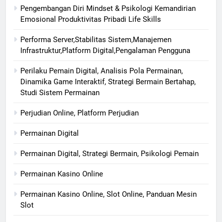
Pengembangan Diri Mindset & Psikologi Kemandirian
Emosional Produktivitas Pribadi Life Skills
Performa Server,Stabilitas Sistem,Manajemen
Infrastruktur,Platform Digital,Pengalaman Pengguna
Perilaku Pemain Digital, Analisis Pola Permainan,
Dinamika Game Interaktif, Strategi Bermain Bertahap,
Studi Sistem Permainan
Perjudian Online, Platform Perjudian
Permainan Digital
Permainan Digital, Strategi Bermain, Psikologi Pemain
Permainan Kasino Online
Permainan Kasino Online, Slot Online, Panduan Mesin
Slot