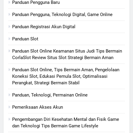
Panduan Pengguna Baru
Panduan Pengguna, Teknologi Digital, Game Online
Panduan Registrasi Akun Digital
Panduan Slot
Panduan Slot Online Keamanan Situs Judi Tips Bermain
CorlaSlot Review Situs Slot Strategi Bermain Aman
Panduan Slot Online, Tips Bermain Aman, Pengelolaan
Koneksi Slot, Edukasi Pemula Slot, Optimalisasi
Perangkat, Strategi Bermain Stabil
Panduan, Teknologi, Permainan Online
Pemeriksaan Akses Akun
Pengembangan Diri Kesehatan Mental dan Fisik Game
dan Teknologi Tips Bermain Game Lifestyle