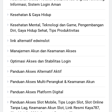
Informasi, Sistem Login Aman
Kesehatan & Gaya Hidup
Kesehatan Mental, Teknologi dan Game, Pengembangan
Diri, Gaya Hidup Sehat, Tips Produktivitas
link alternatif edwinslot
Manajemen Akun dan Keamanan Akses
Optimasi Akses dan Stabilitas Login
Panduan Akses Alternatif Aktif
Panduan Akses Multi-Perangkat & Keamanan Akun
Panduan Akses Platform Digital
Panduan Akses Slot Mobile, Tips Login Slot, Slot Online
Tanpa Lag, Keamanan Akun Slot, Link Resmi Kaya787,