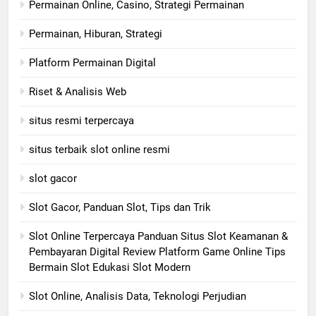
Permainan Online, Casino, Strategi Permainan
Permainan, Hiburan, Strategi
Platform Permainan Digital
Riset & Analisis Web
situs resmi terpercaya
situs terbaik slot online resmi
slot gacor
Slot Gacor, Panduan Slot, Tips dan Trik
Slot Online Terpercaya Panduan Situs Slot Keamanan &
Pembayaran Digital Review Platform Game Online Tips
Bermain Slot Edukasi Slot Modern
Slot Online, Analisis Data, Teknologi Perjudian