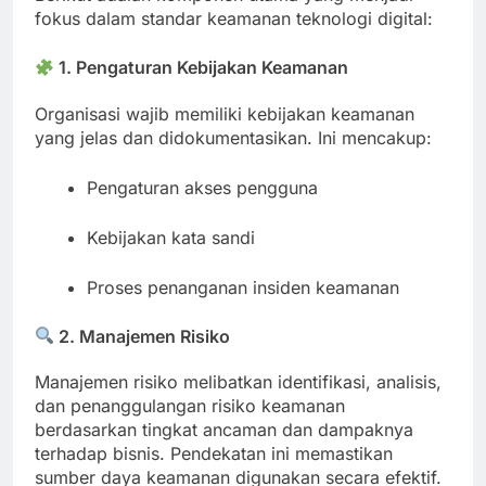
fokus dalam standar keamanan teknologi digital:
1. Pengaturan Kebijakan Keamanan
Organisasi wajib memiliki kebijakan keamanan
yang jelas dan didokumentasikan. Ini mencakup:
Pengaturan akses pengguna
Kebijakan kata sandi
Proses penanganan insiden keamanan
2. Manajemen Risiko
Manajemen risiko melibatkan identifikasi, analisis,
dan penanggulangan risiko keamanan
berdasarkan tingkat ancaman dan dampaknya
terhadap bisnis. Pendekatan ini memastikan
sumber daya keamanan digunakan secara efektif.