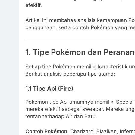
efektif.
Artikel ini membahas analisis kemampuan Po
penggunaan, serta contoh Pokémon yang meno
1. Tipe Pokémon dan Perana
Setiap tipe Pokémon memiliki karakteristik
Berikut analisis beberapa tipe utama:
1.1 Tipe Api (Fire)
Pokémon tipe Api umumnya memiliki Special 
mereka efektif sebagai sweeper. Mereka un
rentan terhadap Air dan Batu.
Contoh Pokémon:
Charizard, Blaziken, Infer