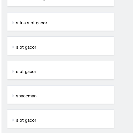
situs slot gacor
slot gacor
slot gacor
spaceman
slot gacor