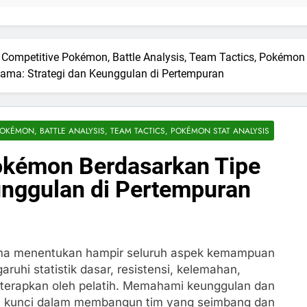
Competitive Pokémon, Battle Analysis, Team Tactics, Pokémon 
ma: Strategi dan Keunggulan di Pertempuran
OKÉMON, BATTLE ANALYSIS, TEAM TACTICS, POKÉMON STAT ANALYSIS
kémon Berdasarkan Tipe
unggulan di Pertempuran
ama menentukan hampir seluruh aspek kemampuan
aruhi statistik dasar, resistensi, kelemahan,
diterapkan oleh pelatih. Memahami keunggulan dan
n kunci dalam membangun tim yang seimbang dan