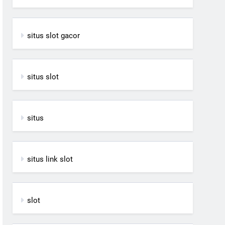
situs slot gacor
situs slot
situs
situs link slot
slot