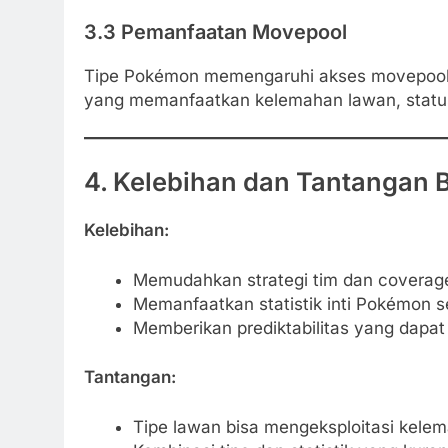
3.3 Pemanfaatan Movepool
Tipe Pokémon memengaruhi akses movepool.
yang memanfaatkan kelemahan lawan, statu
4. Kelebihan dan Tantangan 
Kelebihan:
Memudahkan strategi tim dan coverage
Memanfaatkan statistik inti Pokémon se
Memberikan prediktabilitas yang dapat
Tantangan:
Tipe lawan bisa mengeksploitasi kel