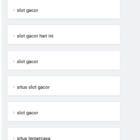
slot gacor
slot gacor hari ini
slot gacor
situs slot gacor
slot gacor
situs terpercaya