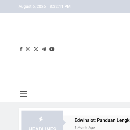
Skip
August 6, 2026
8:32:12 PM
to
content
Cul
Dapatkan K
ogin Tetap Lancar
Edwinslot: Panduan Lengkap untuk P
1 Month Ago
HEADLINES