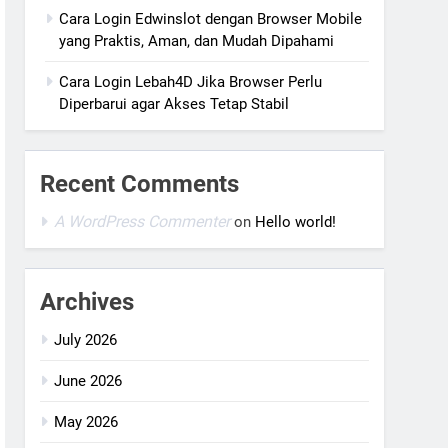
Cara Login Edwinslot dengan Browser Mobile
yang Praktis, Aman, dan Mudah Dipahami
Cara Login Lebah4D Jika Browser Perlu
Diperbarui agar Akses Tetap Stabil
Recent Comments
A WordPress Commenter
on
Hello world!
Archives
July 2026
June 2026
May 2026