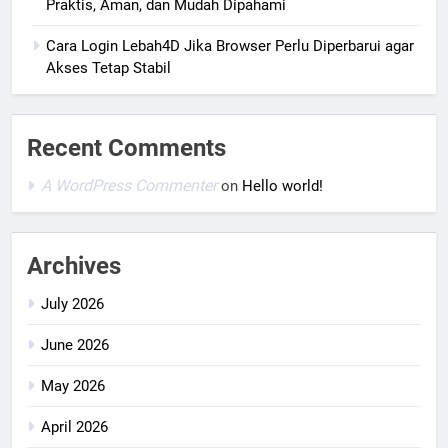
Praktis, Aman, dan Mudah Dipahami
Cara Login Lebah4D Jika Browser Perlu Diperbarui agar
Akses Tetap Stabil
Recent Comments
A WordPress Commenter
on
Hello world!
Archives
July 2026
June 2026
May 2026
April 2026