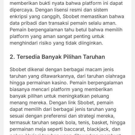
memberikan bukti nyata bahwa platform ini dapat
dipercaya. Dengan lisensi resmi dan sistem
enkripsi yang canggih, Sbobet memastikan bahwa
data pribadi dan transaksi pemain selalu aman.
Pemain berpengalaman tahu betul bahwa memilih
platform yang aman sangat penting untuk
menghindari risiko yang tidak diinginkan.
2.
Tersedia Banyak Pilihan Taruhan
Sbobet dikenal dengan berbagai macam jenis
taruhan yang ditawarkannya, dari taruhan olahraga
hingga permainan kasino. Pemain berpengalaman
biasanya mencari platform yang memberikan
banyak pilihan untuk meningkatkan peluang
menang mereka. Dengan link Sbobet, pemain
dapat memilih dari berbagai jenis taruhan yang
sesuai dengan preferensi dan strategi mereka,
termasuk taruhan sepak bola, tenis, basket, hingga
permainan meja seperti baccarat, blackjack, dan