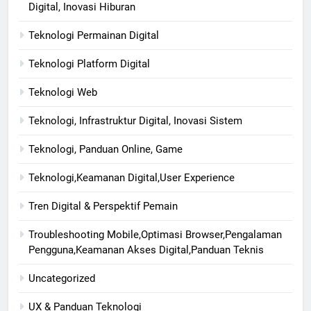
Digital, Inovasi Hiburan
Teknologi Permainan Digital
Teknologi Platform Digital
Teknologi Web
Teknologi, Infrastruktur Digital, Inovasi Sistem
Teknologi, Panduan Online, Game
Teknologi,Keamanan Digital,User Experience
Tren Digital & Perspektif Pemain
Troubleshooting Mobile,Optimasi Browser,Pengalaman
Pengguna,Keamanan Akses Digital,Panduan Teknis
Uncategorized
UX & Panduan Teknologi