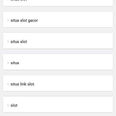
situs slot gacor
situs slot
situs
situs link slot
slot