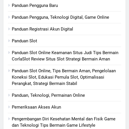
Panduan Pengguna Baru
Panduan Pengguna, Teknologi Digital, Game Online
Panduan Registrasi Akun Digital
Panduan Slot
Panduan Slot Online Keamanan Situs Judi Tips Bermain
CorlaSlot Review Situs Slot Strategi Bermain Aman
Panduan Slot Online, Tips Bermain Aman, Pengelolaan
Koneksi Slot, Edukasi Pemula Slot, Optimalisasi
Perangkat, Strategi Bermain Stabil
Panduan, Teknologi, Permainan Online
Pemeriksaan Akses Akun
Pengembangan Diri Kesehatan Mental dan Fisik Game
dan Teknologi Tips Bermain Game Lifestyle