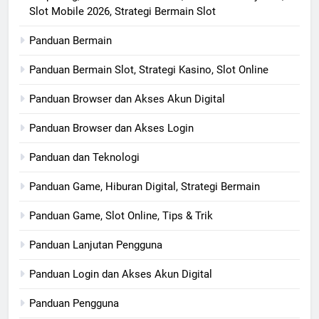
Slot Mobile 2026, Strategi Bermain Slot
Panduan Bermain
Panduan Bermain Slot, Strategi Kasino, Slot Online
Panduan Browser dan Akses Akun Digital
Panduan Browser dan Akses Login
Panduan dan Teknologi
Panduan Game, Hiburan Digital, Strategi Bermain
Panduan Game, Slot Online, Tips & Trik
Panduan Lanjutan Pengguna
Panduan Login dan Akses Akun Digital
Panduan Pengguna