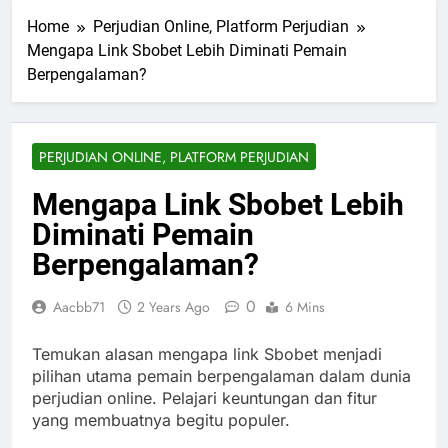
Home
Perjudian Online, Platform Perjudian
Mengapa Link Sbobet Lebih Diminati Pemain
Berpengalaman?
PERJUDIAN ONLINE, PLATFORM PERJUDIAN
Mengapa Link Sbobet Lebih
Diminati Pemain
Berpengalaman?
0
Aacbb71
2 Years Ago
6 Mins
Temukan alasan mengapa link Sbobet menjadi
pilihan utama pemain berpengalaman dalam dunia
perjudian online. Pelajari keuntungan dan fitur
yang membuatnya begitu populer.