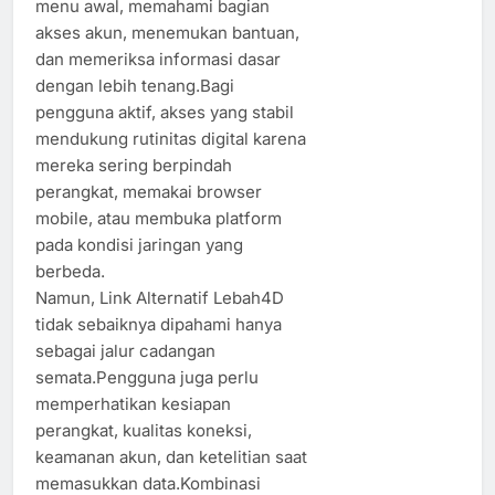
menu awal, memahami bagian
akses akun, menemukan bantuan,
dan memeriksa informasi dasar
dengan lebih tenang.Bagi
pengguna aktif, akses yang stabil
mendukung rutinitas digital karena
mereka sering berpindah
perangkat, memakai browser
mobile, atau membuka platform
pada kondisi jaringan yang
berbeda.
Namun, Link Alternatif Lebah4D
tidak sebaiknya dipahami hanya
sebagai jalur cadangan
semata.Pengguna juga perlu
memperhatikan kesiapan
perangkat, kualitas koneksi,
keamanan akun, dan ketelitian saat
memasukkan data.Kombinasi