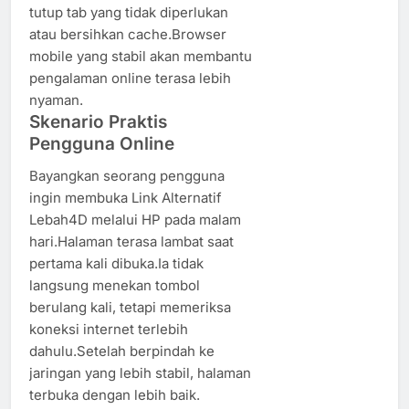
tutup tab yang tidak diperlukan
atau bersihkan cache.Browser
mobile yang stabil akan membantu
pengalaman online terasa lebih
nyaman.
Skenario Praktis
Pengguna Online
Bayangkan seorang pengguna
ingin membuka Link Alternatif
Lebah4D melalui HP pada malam
hari.Halaman terasa lambat saat
pertama kali dibuka.Ia tidak
langsung menekan tombol
berulang kali, tetapi memeriksa
koneksi internet terlebih
dahulu.Setelah berpindah ke
jaringan yang lebih stabil, halaman
terbuka dengan lebih baik.