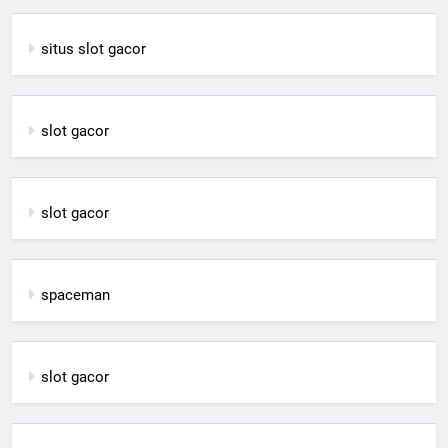
situs slot gacor
slot gacor
slot gacor
spaceman
slot gacor