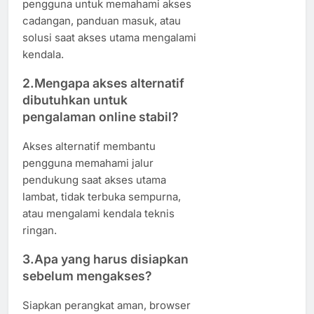
pengguna untuk memahami akses
cadangan, panduan masuk, atau
solusi saat akses utama mengalami
kendala.
2.Mengapa akses alternatif
dibutuhkan untuk
pengalaman online stabil?
Akses alternatif membantu
pengguna memahami jalur
pendukung saat akses utama
lambat, tidak terbuka sempurna,
atau mengalami kendala teknis
ringan.
3.Apa yang harus disiapkan
sebelum mengakses?
Siapkan perangkat aman, browser