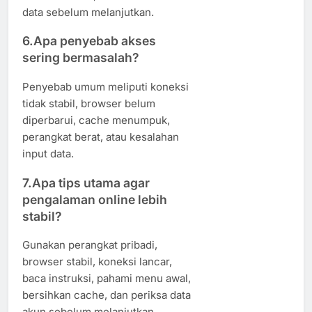
data sebelum melanjutkan.
6.Apa penyebab akses
sering bermasalah?
Penyebab umum meliputi koneksi
tidak stabil, browser belum
diperbarui, cache menumpuk,
perangkat berat, atau kesalahan
input data.
7.Apa tips utama agar
pengalaman online lebih
stabil?
Gunakan perangkat pribadi,
browser stabil, koneksi lancar,
baca instruksi, pahami menu awal,
bersihkan cache, dan periksa data
akun sebelum melanjutkan.