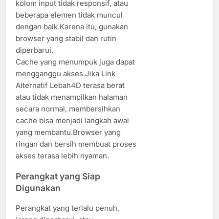
kolom input tidak responsif, atau
beberapa elemen tidak muncul
dengan baik.Karena itu, gunakan
browser yang stabil dan rutin
diperbarui.
Cache yang menumpuk juga dapat
mengganggu akses.Jika Link
Alternatif Lebah4D terasa berat
atau tidak menampilkan halaman
secara normal, membersihkan
cache bisa menjadi langkah awal
yang membantu.Browser yang
ringan dan bersih membuat proses
akses terasa lebih nyaman.
Perangkat yang Siap
Digunakan
Perangkat yang terlalu penuh,