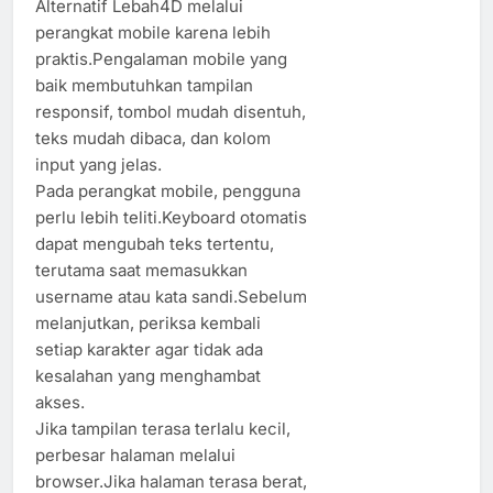
Alternatif Lebah4D melalui
perangkat mobile karena lebih
praktis.Pengalaman mobile yang
baik membutuhkan tampilan
responsif, tombol mudah disentuh,
teks mudah dibaca, dan kolom
input yang jelas.
Pada perangkat mobile, pengguna
perlu lebih teliti.Keyboard otomatis
dapat mengubah teks tertentu,
terutama saat memasukkan
username atau kata sandi.Sebelum
melanjutkan, periksa kembali
setiap karakter agar tidak ada
kesalahan yang menghambat
akses.
Jika tampilan terasa terlalu kecil,
perbesar halaman melalui
browser.Jika halaman terasa berat,