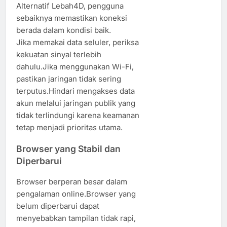
Alternatif Lebah4D, pengguna
sebaiknya memastikan koneksi
berada dalam kondisi baik.
Jika memakai data seluler, periksa
kekuatan sinyal terlebih
dahulu.Jika menggunakan Wi-Fi,
pastikan jaringan tidak sering
terputus.Hindari mengakses data
akun melalui jaringan publik yang
tidak terlindungi karena keamanan
tetap menjadi prioritas utama.
Browser yang Stabil dan
Diperbarui
Browser berperan besar dalam
pengalaman online.Browser yang
belum diperbarui dapat
menyebabkan tampilan tidak rapi,