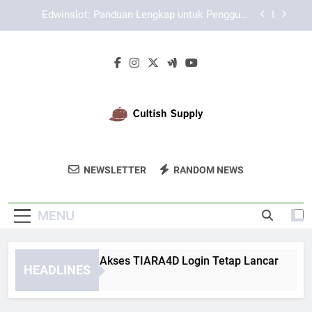
Skip
EDWINSLOT Login dengan Sistem Keamanan
to
yang Mendukung Kenyamanan
content
Cara Login Edwinslot dengan Browser Mobile
yang Praktis, Aman, dan Mudah Dipahami
Cara Memastikan Akses TIARA4D Login Tetap
Lancar
Edwinslot: Panduan Lengkap untuk Pengguna
Aktif
EDWINSLOT Login dengan Sistem Keamanan
yang Mendukung Kenyamanan
Cultish Supply
Dapatkan Koleksi Streetwear Keren Di
Cara Login Edwinslot dengan Browser Mobile
NEWSLETTER
RANDOM NEWS
yang Praktis, Aman, dan Mudah Dipahami
Cultish Supply.
MENU
ra Memastikan Akses TIARA4D Login Tetap Lancar
Edw
HEADLINES
Month Ago
1 Mo